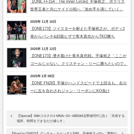
【ONE FF154 : The Inner Circle】手塚裕之、ポラリス
世界王者と共にケイドロ戦へ「攻め手を潰していく」
2025年 11月 16日
【ONE173】ツイスターを耐えた手塚裕之が、ボディ2
発からパンチ&顔面ヒザで青木真也からTKO勝ち
2025年 11月 12日
【ONE173】漕ぎ着けた青木真也戦。手塚裕之「ここが
ゴールじゃない。クリスチャン・リーに勝ちたいので」
2025年 2月 08日
【ONE FN28】手塚がハンドスピードで上回るも、右ロ
ーに左を合わされジャン・リーポンにKO負け
【Special】WithコロナのJ-MMA─02─ABEMA北野雄司Pに訊く「共有する
場所、時間をできるだけ減らす」
【Road to ONE03】グンター・カルンダと対戦、手塚裕之─02─「野獣だ