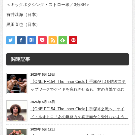
＜キックボクシング・ストロー級／3分3R＞
有井渚海（日本）
黒田直也（日本）
関連記事
2026年 5月 15日
【ONE FF154 :The Inner Circle】手塚がTDを防ぎステ
ップワークでケイドを疲れさせるも、右の直撃で沈む
2026年 5月 14日
【ONE FF154 :The Inner Circle】手塚裕之戦へ、ケイ
ド・ルオトロ「あの爆発力を真正面から受けないよう」
2026年 5月 12日