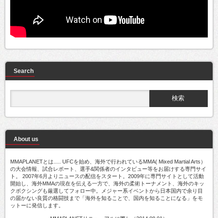
Search
About us
MMAPLANETとは..... UFCを始め、海外で行われているMMA( Mixed Martial Arts）
の大会情報、試合レポート、選手&関係者のインタビュー等をお届けする専門サイ
ト。 2007年6月よりニュースの配信をスタート。2009年に専門サイトとして活動
開始し、海外MMAの現在を伝える一方で、海外の柔術トーナメント、海外のキッ
クボクシングも厳選してフォロー中。メジャー系イベントから日本国内で余り目
の届かない良質の格闘技まで「海外を知ることで、国内を知ることになる」をモ
ットーに発信します。