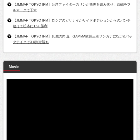
【JMMAF TOKYO IFM】台湾ファイターのリンが西嶋を組み伏せ、西嶋をフ
ルマークで下す
【JMMAF TOKYO IFM】ロシアのビリナイがサイドポジションからのパンチ
連打で松本にTKO勝利
【JMMAF TOKYO IFM】18歳の向山、GAMMA欧州王者ザンガナに投げ&バッ
クテイクで3-0判定勝ち
Movie