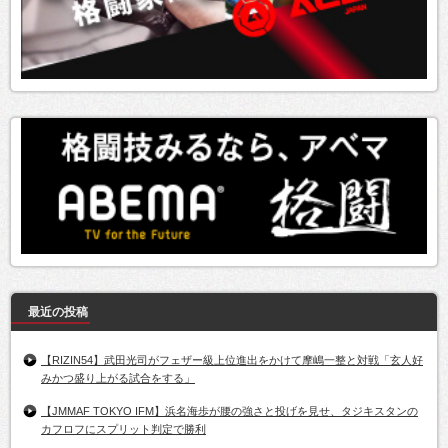
最近の投稿
【RIZIN54】武田光司がフェザー級上位進出をかけて摩嶋一整と対戦「玄人好
みかつ盛り上がる試合をする」
【JMMAF TOKYO IFM】浜名海歩が腰の強さと投げを見せ、タジキスタンの
カフロフにスプリット判定で勝利