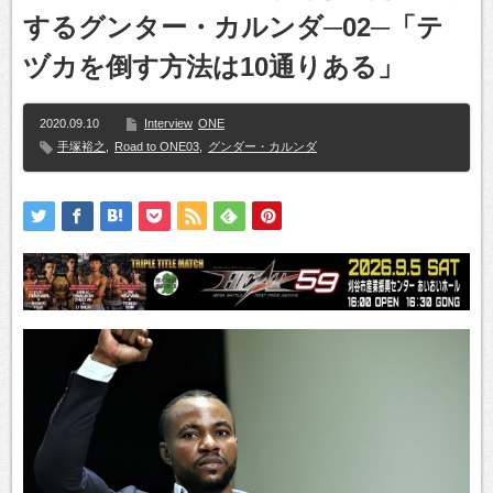
するグンター・カルンダ─02─「テ
ヅカを倒す方法は10通りある」
2020.09.10
Interview
ONE
手塚裕之
,
Road to ONE03
,
グンダー・カルンダ