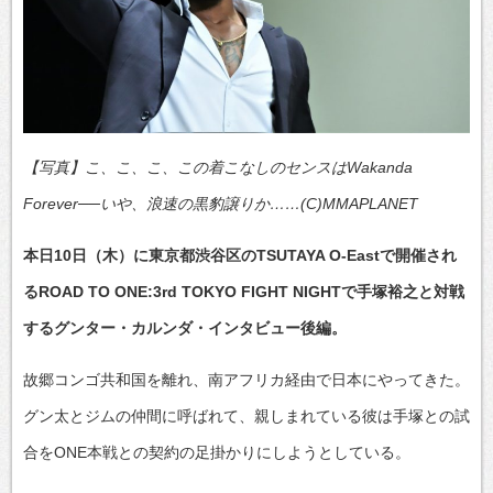
【写真】こ、こ、こ、この着こなしのセンスはWakanda
Forever──いや、浪速の黒豹譲りか……(C)MMAPLANET
本日10日（木）に東京都渋谷区のTSUTAYA O-Eastで開催され
るROAD TO ONE:3rd TOKYO FIGHT NIGHTで手塚裕之と対戦
するグンター・カルンダ・インタビュー後編。
故郷コンゴ共和国を離れ、南アフリカ経由で日本にやってきた。
グン太とジムの仲間に呼ばれて、親しまれている彼は手塚との試
合をONE本戦との契約の足掛かりにしようとしている。