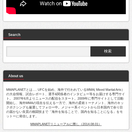
Search
About us
MMAPLANETとは..... UFCを始め、海外で行われているMMA( Mixed Martial Arts）
の大会情報、試合レポート、選手&関係者のインタビュー等をお届けする専門サイ
ト。 2007年6月よりニュースの配信をスタート。2009年に専門サイトとして活動
開始し、海外MMAの現在を伝える一方で、海外の柔術トーナメント、海外のキッ
クボクシングも厳選してフォロー中。メジャー系イベントから日本国内で余り目
の届かない良質の格闘技まで「海外を知ることで、国内を知ることになる」をモ
ットーに発信します。
MMAPLANETリニューアルに際し（2014.08.01）