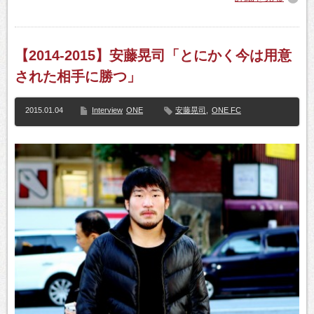
【2014-2015】安藤晃司「とにかく今は用意
された相手に勝つ」
2015.01.04
Interview
ONE
安藤晃司
,
ONE FC