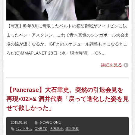
【写真】昨年8月に奪取したベルトの初防衛戦がフィリピンに決
まったベン・アスクレン。これで青木真也のシンガポール大会出
場の線が濃くなるか。IGFとのスケジュール調整もきになるとこ
ろだ(C)MMAPLANET 28日（水・現地時間）、ON…
詳細を見る
【Pancrase】大石幸史、突然の引退会見を
再現<02>& 酒井代表「戻って進化した姿を見
せて欲しかった」
2015.01.26
J-CAGE
ONE
パンクラス
,
ONE FC
,
大石幸史
,
酒井正和