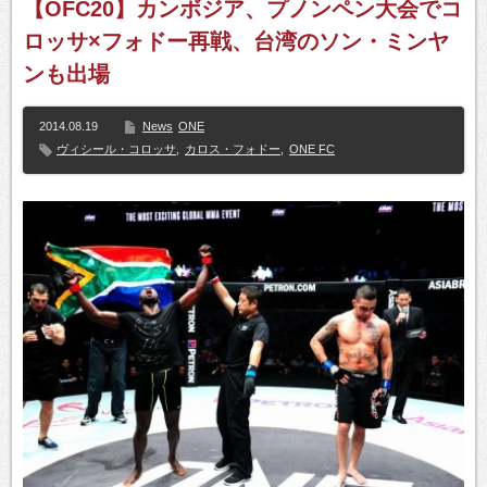
【OFC20】カンボジア、プノンペン大会でコ
ロッサ×フォドー再戦、台湾のソン・ミンヤ
ンも出場
2014.08.19
News
ONE
ヴィシール・コロッサ
,
カロス・フォドー
,
ONE FC