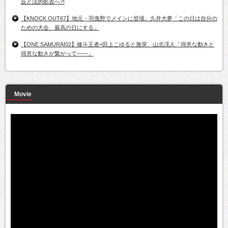
反と法的処置へ?!
【KNOCK OUT67】地元・羽曳野でメインに登場。久井大夢「この日は自分の
ための大会、最高の日にする」
【ONE SAMURAI02】修斗王者=田上こゆると激突、山北渓人「得意な動きと
得意な動きが繋がって――」
Movie