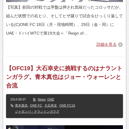
【写真】前回の対戦では序盤は押され気味だったコロッサだが、
組んだ状態での右ヒジ、そしてヒザ蹴りで試合をひっくり返して
いる(C)ONE FC 18日（月・現地時間）、29日（金・同）に
UAE・ドバイWTCで第19大会＝「Reign of…
詳細を見る
【OFC19】大石幸史に挑戦するのはナラント
ンガラグ。青木真也はジョー・ウォーレンと
合流
2014.08.07
News
ONE
青木真也
,
ONE FC
,
大石幸史
,
ONE FC19
,
ジャダンバ・ナラントンガラグ