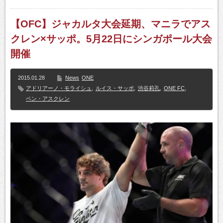
【OFC】ジャカルタ大会延期、マニラでアス
クレン×サッポ。5月22日にシンガポール大会
開催
2015.01.28
News
ONE
アドリアーノ・モライシュ
,
ルイス・サッポ
,
渋谷莉孔
,
ONE FC
,
ベン・アスクレン