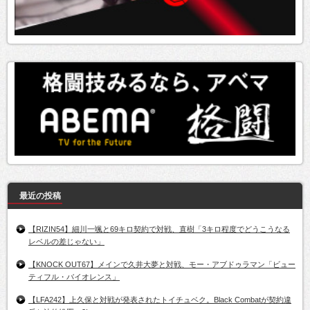
最近の投稿
【RIZIN54】細川一颯と69キロ契約で対戦、直樹「3キロ程度でどうこうなる
レベルの差じゃない」
【KNOCK OUT67】メインで久井大夢と対戦、モー・アブドゥラマン「ビュー
ティフル・バイオレンス」
【LFA242】上久保と対戦が発表されたトイチュベク。Black Combatが契約違