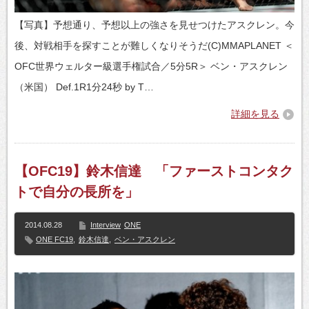
【写真】予想通り、予想以上の強さを見せつけたアスクレン。今
後、対戦相手を探すことが難しくなりそうだ(C)MMAPLANET ＜
OFC世界ウェルター級選手権試合／5分5R＞ ベン・アスクレン
（米国） Def.1R1分24秒 by T…
詳細を見る
【OFC19】鈴木信達 「ファーストコンタク
トで自分の長所を」
2014.08.28
Interview
ONE
ONE FC19
,
鈴木信達
,
ベン・アスクレン