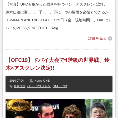
【写真】UFCも嫌がった強さを持つベン・アスクレンに対し、
鈴木信達は百……、千……、万に一つの勝機を必勝とできるか
(C)MMAPLANET&BELLATOR 29日（金・現地時間）、UAEはド
バイのWTCでONE FC19「Reig…
詳細を見る
【OFC19】ドバイ大会で4階級の世界戦、鈴
木×アスクレン決定!!
2014.07.04
News
ONE
鈴木信達
,
ベン・アスクレン
,
ONE FC19