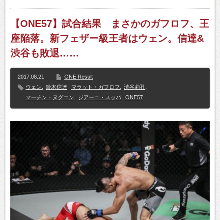
【ONE57】試合結果 まさかのガフロフ、王
座陥落。新フェザー級王者はウェン。信達&
渋谷も敗退……
2017.08.21
ONE Result
ウェン
,
鈴木信達
,
マラット・ガフロフ
,
渋谷莉孔
,
マーチン・ヌグエン
,
ジアーニ・スッバ
,
ONE57