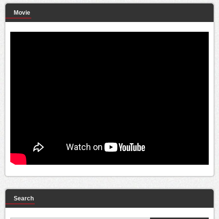
Movie
Search