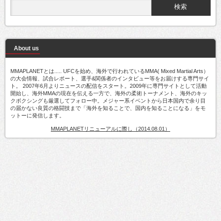
About us
MMAPLANETとは..... UFCを始め、海外で行われているMMA( Mixed Martial Arts）
の大会情報、試合レポート、選手&関係者のインタビュー等をお届けする専門サイ
ト。 2007年6月よりニュースの配信をスタート。2009年に専門サイトとして活動
開始し、海外MMAの現在を伝える一方で、海外の柔術トーナメント、海外のキッ
クボクシングも厳選してフォロー中。メジャー系イベントから日本国内で余り目
の届かない良質の格闘技まで「海外を知ることで、国内を知ることになる」をモ
ットーに発信します。
MMAPLANETリニューアルに際し（2014.08.01）