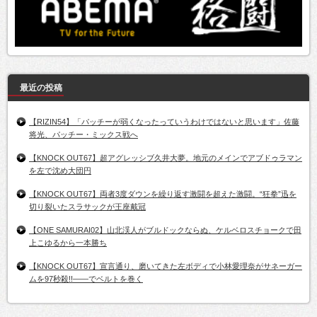
最近の投稿
【RIZIN54】「パッチーが弱くなったっていうわけではないと思います」佐藤
将光、パッチー・ミックス戦へ
【KNOCK OUT67】超アグレッシブ久井大夢。地元のメインでアブドゥラマン
を左で沈め大団円
【KNOCK OUT67】両者3度ダウンを繰り返す激闘を超えた激闘。“狂拳”迅を
切り裂いたスラサックが王座戴冠
【ONE SAMURAI02】山北渓人がブルドックならぬ、ケルベロスチョークで田
上こゆるから一本勝ち
【KNOCK OUT67】宣言通り、磨いてきた左ボディで小林愛理奈がサネーガー
ムを97秒殺!!――でベルトを巻く