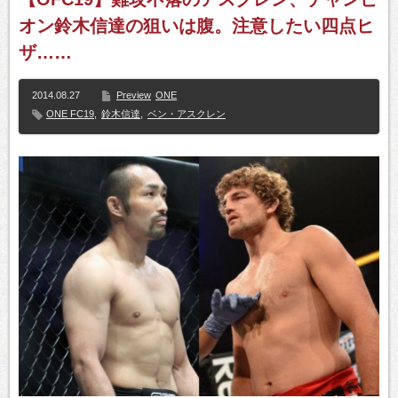
オン鈴木信達の狙いは腹。注意したい四点ヒ
ザ……
2014.08.27
Preview
ONE
ONE FC19
,
鈴木信達
,
ベン・アスクレン