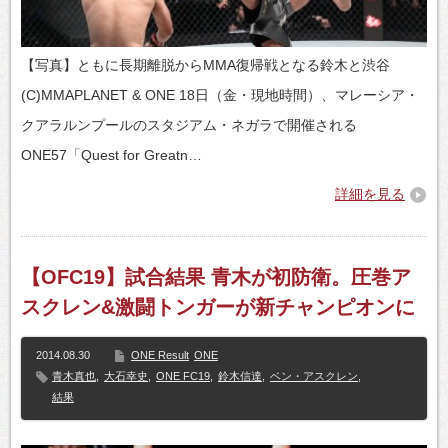
【写真】ともに長期離脱からMMA復帰戦となる鈴木と渋谷
(C)MMAPLANET & ONE 18日（金・現地時間）、マレーシア・
クアラルンプールのスタジアム・ネガラで開催される
ONE57「Quest for Greatn…
詳細を見る
【OFC19】試合結果 青木が初防衛。圧巻ア
スクレン&激闘トンガーが新チャンピオンに
2014.08.30
ONE Result
ONE
青木真也
,
大石幸史
,
ONE FC19
,
鈴木信達
,
ベン・アスクレン
,
結果