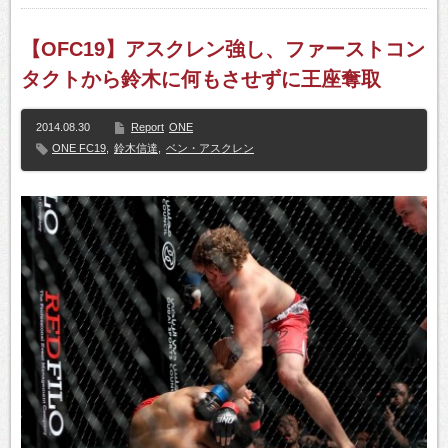
【OFC19】アスクレン強し、ファーストコン
タクトから鈴木に何もさせずに王座奪取
2014.08.30
Report
ONE
ONE FC19
,
鈴木信達
,
ベン・アスクレン