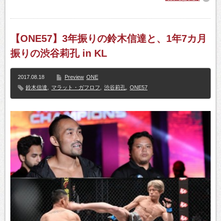
【ONE57】3年振りの鈴木信達と、1年7カ月
振りの渋谷莉孔 in KL
2017.08.18
Preview
ONE
鈴木信達
,
マラット・ガフロフ
,
渋谷莉孔
,
ONE57