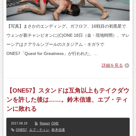
【写真】まさかのエンディング。ガフロフ、16戦目の初黒星で
ウェンが新チャンピオンに(C)ONE 18日（金・現地時間）、マレ
ーシアはクアラルンプールのスタジアム・ネガラで
ONE57「Quest for Greatness」が行われた。…
詳細を見る
【ONE57】スタンドは互角以上もテイクダウ
ンを許した後は……。鈴木信達、エブ・ティ
ンに敗れる
2017.08.18
Report
ONE
ONE57
,
エブ・ティン
,
鈴木信達