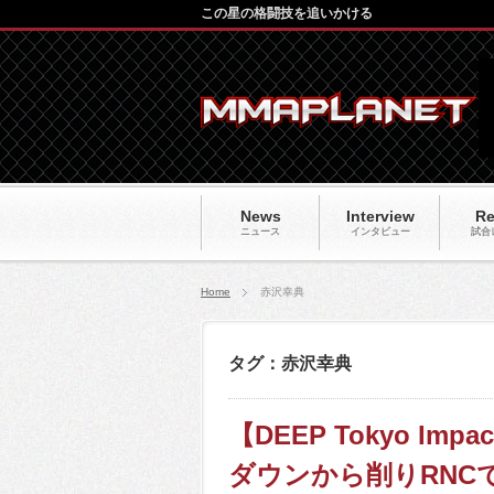
この星の格闘技を追いかける
News
Interview
Re
ニュース
インタビュー
試合
Home
赤沢幸典
タグ：赤沢幸典
【DEEP Tokyo Imp
ダウンから削りRNC