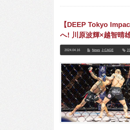
【DEEP Tokyo Im
へ! 川原波輝×越智
2024.04.16
News
J-CAGE
川