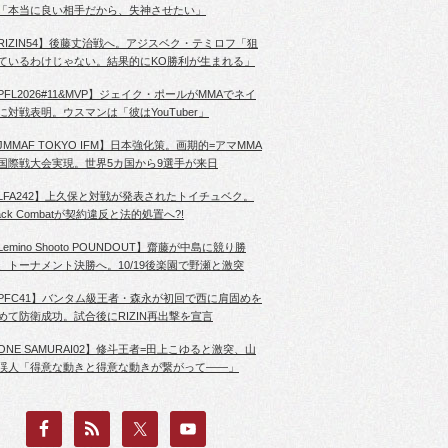
「本当に良い相手だから、失神させたい」
RIZIN54】後藤丈治戦へ。アジスベク・テミロフ「狙
ているわけじゃない。結果的にKO勝利が生まれる」
PFL2026#11&MVP】ジェイク・ポールがMMAでネイ
に対戦表明。ウスマンは「彼はYouTuber」
JMMAF TOKYO IFM】日本強化策。画期的=アマMMA
国際戦大会実現。世界5カ国から9選手が来日
LFA242】上久保と対戦が発表されたトイチュベク。
lack Combatが契約違反と法的処置へ?!
Lemino Shooto POUNDOUT】齋藤が中島に競り勝
、トーナメント決勝へ。10/19後楽園で野瀬と激突
PFC41】バンタム級王者・森永が初回で西に肩固めを
めて防衛成功。試合後にRIZIN再出撃を宣言
ONE SAMURAI02】修斗王者=田上こゆると激突、山
渓人「得意な動きと得意な動きが繋がって――」