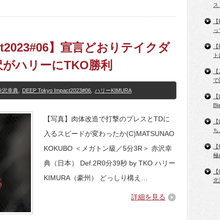
ス
【
っ
pact2023#06】宣言どおりテイクダ
【
ト
がハリーにTKO勝利
【
で
赤沢幸典
,
DEEP Tokyo Impact2023#06
,
ハリーKIMURA
【
B
【写真】肉体改造で打撃のプレスとTDに
【
ち
入るスピードが変わったか(C)MATSUNAO
【
KOKUBO ＜メガトン級／5分3R＞ 赤沢幸
極
典（日本） Def.2R0分39秒 by TKO ハリー
【
KIMURA（豪州） どっしり構え…
北
詳細を見る