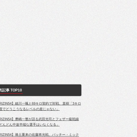
気記事 TOP10
RIZIN54】細川一颯と69キロ契約で対戦、直樹「3キロ
度でどうこうなるレベルの差じゃない」
RIZIN54】摩嶋一整が語る武田光司とフェザー級戦線
どんどん中途半端な選手はいなくなる」
RIZIN54】捲土重来の佐藤将光戦、パッチー・ミック