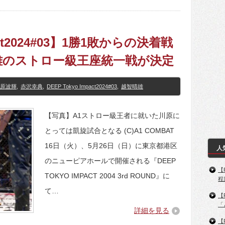
pact2024#03】1勝1敗からの決着戦
晴雄のストロー級王座統一戦が決定
原波輝
,
赤沢幸典
,
DEEP Tokyo Impact2024#03
,
越智晴雄
【写真】A1ストロー級王者に就いた川原に
とっては凱旋試合となる (C)A1 COMBAT
16日（火）、5月26日（日）に東京都港区
人
のニューピアホールで開催される『DEEP
【
TOKYO IMPACT 2004 3rd ROUND』に
程
て…
【
「
詳細を見る
【