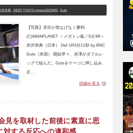
赤沢幸典
,
DEEP TOKYO Impact2025#05
,
Guts
【写真】赤沢が危なげなく勝利
(C)MMAPLANET ＜メガトン級／5分3R＞
赤沢幸典（日本） Def.1R3分11秒 by RNC
Guts（米国） 開始早々、赤澤がダブルレ
ッグで組んだ。Gutsをケージに押し込み、
左…
詳細を見る
蓮の会見を取材した前後に素直に思
に対する反応への違和感