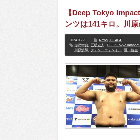
【Deep Tokyo Im
ンツは141キロ。川
2024.05.25
News
J-CAGE
赤沢幸典
,
五明宏人
,
DEEP Tokyo Imapact
川原波輝
,
クォン・ウォンイル
,
瀧口脩生