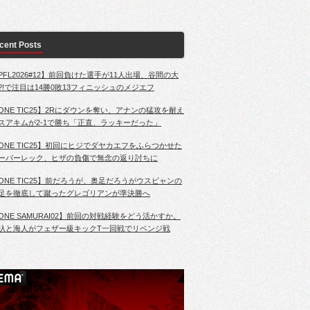
cent Posts
PFL2026#12】前回負けた選手が11人出場、谷間の大
?!で注目は14勝0敗13フィニッシュのメジエフ
ONE TIC25】2Rにダウンを奪い、アナンの猛攻を耐え
スアキムが2-1で勝ち「正直、ラッキーだった」
ONE TIC25】初回にヒジでダヤカエフをふらつかせた
ーパーレック、ヒザの負傷で無念の返り討ちに
ONE TIC25】前だろうが、奥足だろうがウスビャンの
足を徹底して蹴ったグレゴリアンが準決勝へ
ONE SAMURAI02】前回の対戦経験をどう活かすか。
杁と海人がフェザー級キックT一回戦でリベンジ戦