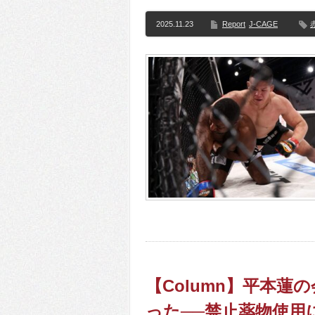
2025.11.23
Report
J-CAGE
【Column】平本
った──禁止薬物使用