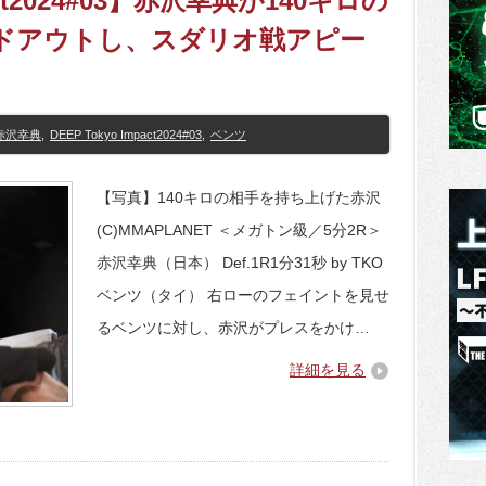
pact2024#03】赤沢幸典が140キロの
ドアウトし、スダリオ戦アピー
赤沢幸典
,
DEEP Tokyo Impact2024#03
,
ベンツ
【写真】140キロの相手を持ち上げた赤沢
(C)MMAPLANET ＜メガトン級／5分2R＞
赤沢幸典（日本） Def.1R1分31秒 by TKO
ベンツ（タイ） 右ローのフェイントを見せ
るベンツに対し、赤沢がプレスをかけ…
詳細を見る