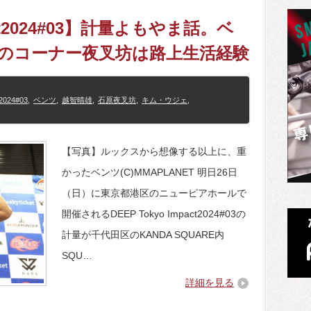
pact2024#03】計量よもやま話。ベ
原のコーナー夜叉坊は路上生活経験
2024#03
,
ベンツ
,
越智晴雄
,
石原夜叉坊
,
キム・ウジェ
,
【写真】ルックスから想像する以上に、重
かったベンツ(C)MMAPLANET 明日26日
（日）に東京都港区のニューピアホールで
開催されるDEEP Tokyo Impact2024#03の
計量が千代田区のKANDA SQUARE内
SQU…
詳細を見る