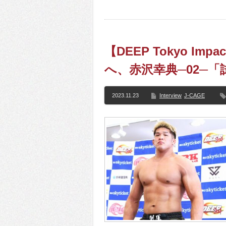
【DEEP Tokyo Imp
へ、赤沢幸典─02─
2023.11.23
Interview
J-CAGE