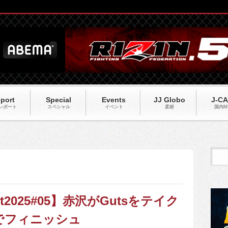
port
Special
Events
JJ Globo
J-C
レポート
スペシャル
イベント
柔術
国内M
act2025#05】赤沢がGutsをテイク
でフィニッシュ