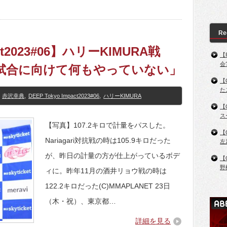
Re
act2023#06】ハリーKIMURA戦
【
会
「試合に向けて何もやっていない」
【
た
赤沢幸典
,
DEEP Tokyo Impact2023#06
,
ハリーKIMURA
【
ス
【写真】107.2キロで計量をパスした。
【
Nariagari対抗戦の時は105.9キロだった
左
が、昨日の計量の方が仕上がっているボデ
【
野
ィに。昨年11月の酒井リョウ戦の時は
122.2キロだった(C)MMAPLANET 23日
（木・祝）、東京都…
詳細を見る