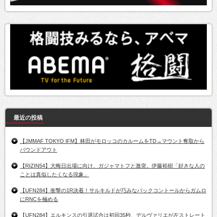
最近の投稿
【JMMAF TOKYO IFM】林田がモロッコのカルームをTD→マウント奪取から
パウンドアウト
【RIZIN54】大晦日出場に向け、ガジャマトフと激突。伊藤裕樹「好きな人の
ことは真似したくなる現象」
【UFN284】衝撃の1R決着！サルキルドが巧みなバックコントールからガムロ
にRNCを極める
【UFN284】エルキンスの引退試合は初回35秒、デルヴァリエが左ストレート