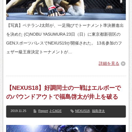
【写真】ベテランJ太郎が、一足飛びでトーナメント準決勝進出
を決めた (C)NOBU YASUMURA 23日（日）に東京都新宿区の
GENスポーツパレスでNEXUS19が開催された。 13名参加のフ
ェザー級王座決定トーナメントが…
詳細を見る
【NEXUS18】好調同士の一戦はエルボーで
のパウンドアウトで福島啓太が井上を破る
2019.11.25
Report
J-CAGE
NEXUS18
,
福島啓太