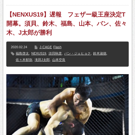
【NENXUS19】遅報 フェザー級王座決定T
開幕。須貝、鈴木、福島、山本、バン、佐々
木、J太郎が勝利
2020.02.24
J-CAGE
Flash
福島啓太
,
NEXUS19
,
須貝秋彦
,
パン・ジェヒョク
,
鈴木淑徳
,
佐々木郁弥
,
滝田J太郎
,
山本空良