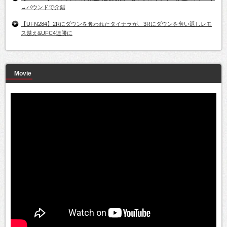
→パウンドで介錯
【UFN284】2Rにダウンを奪われたタイナラが、3Rにダウンを奪い返しレモ
ス越え&UFC4連勝に
Movie