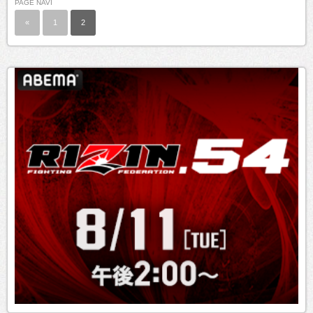
PAGE NAVI
«
1
2