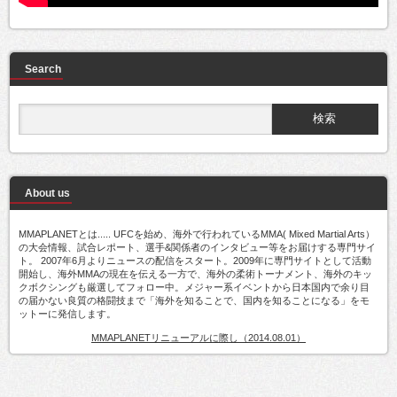
Search
About us
MMAPLANETとは..... UFCを始め、海外で行われているMMA( Mixed Martial Arts）
の大会情報、試合レポート、選手&関係者のインタビュー等をお届けする専門サイ
ト。 2007年6月よりニュースの配信をスタート。2009年に専門サイトとして活動
開始し、海外MMAの現在を伝える一方で、海外の柔術トーナメント、海外のキッ
クボクシングも厳選してフォロー中。メジャー系イベントから日本国内で余り目
の届かない良質の格闘技まで「海外を知ることで、国内を知ることになる」をモ
ットーに発信します。
MMAPLANETリニューアルに際し（2014.08.01）