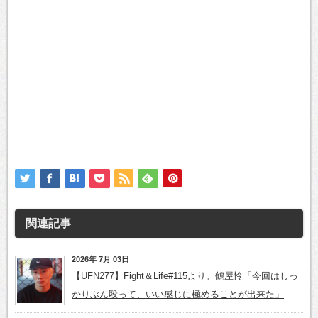
関連記事
2026年 7月 03日
【UFN277】Fight＆Life#115より。鶴屋怜「今回はしっ
かりぶん殴って、いい感じに極めることが出来た」