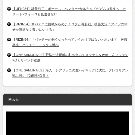
【UFN284】計量終了 ボーナス・ハンター=サルキルドがガムロ超えへ。カ
ヌート×フォーロも見逃せない
【RIZIN54】サバテロに挑戦からのテミロフと再起戦。後藤丈治「アイツの幸
せを遠慮なく奪いにいける」
【RIZIN54】「パッチーが弱くなったっていうわけではないと思います」佐藤
将光、パッチー・ミックス戦へ
【ONE SAMURAI02】野杁が近距離の打ち合いでメンヤンを攻略。左フックで
KOとリベンジ達成
【ONE SAMURAI02】海人、シアサラニの左ハイキックに沈む。グレゴリアン
戦に続いて2連続KO負け
Movie