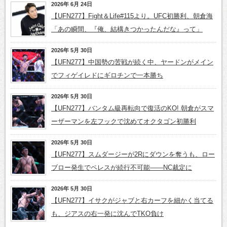
2026年 6月 24日
【UFN277】Fight＆Life#115より。UFC初勝利、朝倉海
「あの瞬間、『俺、結構きつかったんだな』って」
2026年 5月 30日
【UFN277】中国勢の苦戦が続く中、ヤードンがメイン
でフィゲイレドにギロチンで一本勝ち
2026年 5月 30日
【UFN277】バンタム級再転向で復活のKO! 朝倉がスマ
ーザーマンを左フックで沈めてオクタゴン初勝利
2026年 5月 30日
【UFN277】スムダージーが2Rにダウンを奪うも、ロー
ブロー発生でペレスが続行不可能——NC裁定に
2026年 5月 30日
【UFN277】イサクがジャブと右カーフを細かく当てる
も、ジアスの右一発に沈んでTKO負け