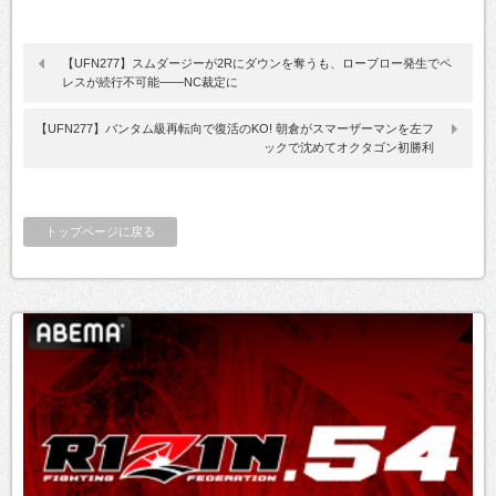
【UFN277】スムダージーが2Rにダウンを奪うも、ローブロー発生でペ
レスが続行不可能——NC裁定に
【UFN277】バンタム級再転向で復活のKO! 朝倉がスマーザーマンを左フ
ックで沈めてオクタゴン初勝利
トップページに戻る