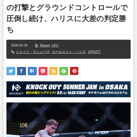
の打撃とグラウンドコントロールで
圧倒し続け、ハリスに大差の判定勝
ち
2026.05.30
Report
UFC
ジェイク・マシューズ
,
カールストン・ハリス
,
UFN277