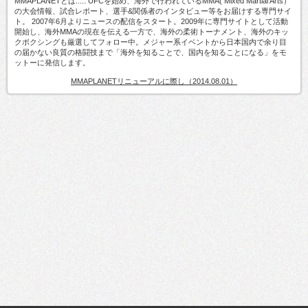
MMAPLANETとは..... UFCを始め、海外で行われているMMA( Mixed Martial Arts）
の大会情報、試合レポート、選手&関係者のインタビュー等をお届けする専門サイ
ト。 2007年6月よりニュースの配信をスタート。2009年に専門サイトとして活動
開始し、海外MMAの現在を伝える一方で、海外の柔術トーナメント、海外のキッ
クボクシングも厳選してフォロー中。メジャー系イベントから日本国内で余り目
の届かない良質の格闘技まで「海外を知ることで、国内を知ることになる」をモ
ットーに発信します。
MMAPLANETリニューアルに際し（2014.08.01）