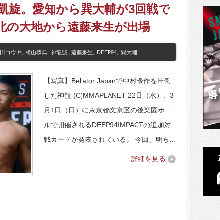
、凱旋。愛知から巽大輔が3回戦で
北の大地から遠藤来生が出場
田コウヤ
,
横山恭典
,
神龍誠
,
遠藤来生
,
DEEP94
,
巽大輔
【写真】Bellator Japanで中村優作を圧倒
した神龍 (C)MMAPLANET 22日（水）、3
月1日（日）に東京都文京区の後楽園ホー
ルで開催されるDEEP94IMPACTの追加対
戦カードが発表されている。 今回、明ら…
詳細を見る