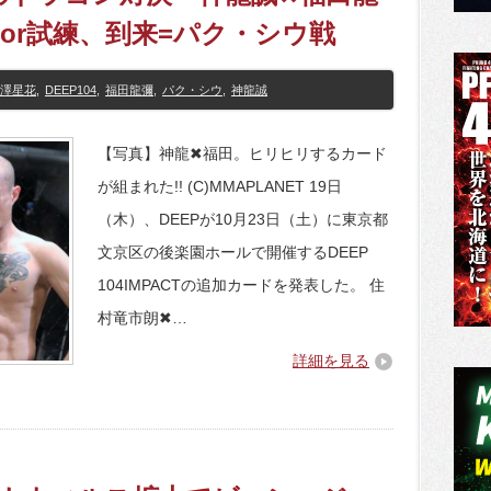
or試練、到来=パク・シウ戦
澤星花
,
DEEP104
,
福田龍彌
,
パク・シウ
,
神龍誠
【写真】神龍✖福田。ヒリヒリするカード
が組まれた!! (C)MMAPLANET 19日
（木）、DEEPが10月23日（土）に東京都
文京区の後楽園ホールで開催するDEEP
104IMPACTの追加カードを発表した。 住
村竜市朗✖…
詳細を見る