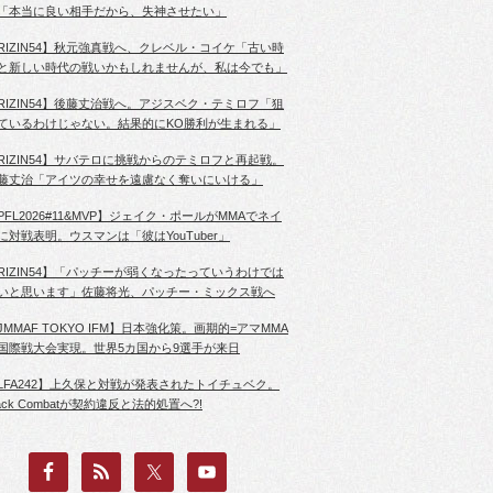
「本当に良い相手だから、失神させたい」
RIZIN54】秋元強真戦へ、クレベル・コイケ「古い時
と新しい時代の戦いかもしれませんが、私は今でも」
RIZIN54】後藤丈治戦へ。アジスベク・テミロフ「狙
ているわけじゃない。結果的にKO勝利が生まれる」
RIZIN54】サバテロに挑戦からのテミロフと再起戦。
藤丈治「アイツの幸せを遠慮なく奪いにいける」
PFL2026#11&MVP】ジェイク・ポールがMMAでネイ
に対戦表明。ウスマンは「彼はYouTuber」
RIZIN54】「パッチーが弱くなったっていうわけでは
いと思います」佐藤将光、パッチー・ミックス戦へ
JMMAF TOKYO IFM】日本強化策。画期的=アマMMA
国際戦大会実現。世界5カ国から9選手が来日
LFA242】上久保と対戦が発表されたトイチュベク。
lack Combatが契約違反と法的処置へ?!