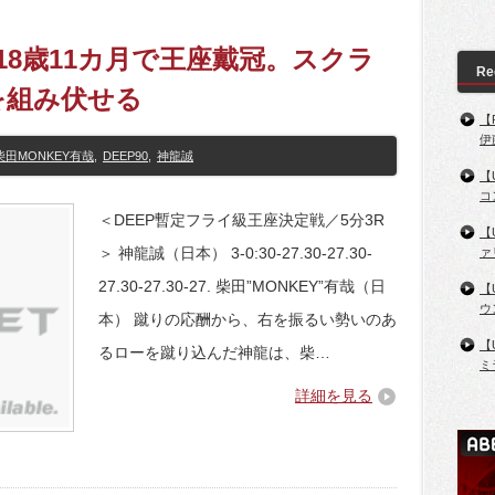
、18歳11カ月で王座戴冠。スクラ
Re
を組み伏せる
【
伊
柴田MONKEY有哉
,
DEEP90
,
神龍誠
【
コ
＜DEEP暫定フライ級王座決定戦／5分3R
【
＞ 神龍誠（日本） 3-0:30-27.30-27.30-
ァ
27.30-27.30-27. 柴田”MONKEY”有哉（日
【
ウ
本） 蹴りの応酬から、右を振るい勢いのあ
【
るローを蹴り込んだ神龍は、柴…
ミ
詳細を見る