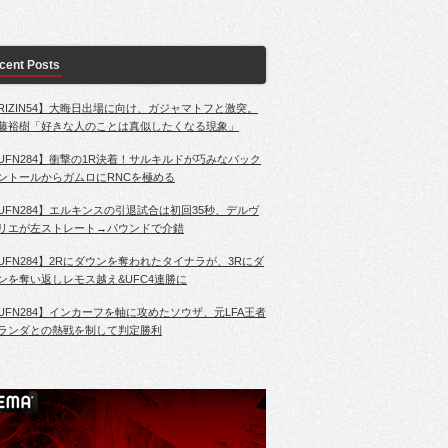
cent Posts
RIZIN54】大晦日出場に向け、ガジャマトフと激突。
藤裕樹「好きな人のことは真似したくなる現象」
UFN284】衝撃の1R決着！サルキルドが巧みなバック
ントールからガムロにRNCを極める
UFN284】エルキンスの引退試合は初回35秒、デルヴ
リエが左ストレート→パウンドで介錯
UFN284】2Rにダウンを奪われたタイナラが、3Rにダ
ンを奪い返しレモス越え&UFC4連勝に
UFN284】インカーフを軸に攻めたソウザ、元LFA王者
ランダとの熱戦を制して判定勝利