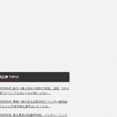
気記事 TOP10
RIZIN54】細川一颯と69キロ契約で対戦、直樹「3キロ
度でどうこうなるレベルの差じゃない」
RIZIN54】摩嶋一整が語る武田光司とフェザー級戦線
どんどん中途半端な選手はいなくなる」
RIZIN54】捲土重来の佐藤将光戦、パッチー・ミック