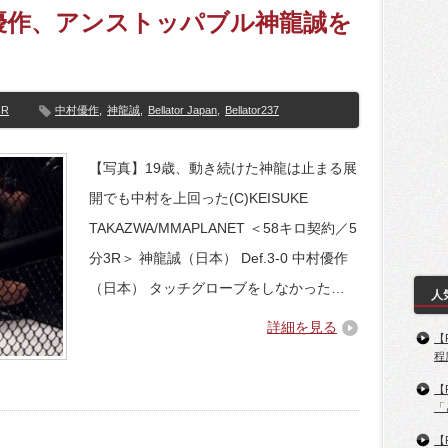
】中村優作、アンストッパブル神龍誠を
OR
中村優作
,
神龍誠
,
Bellator Japan
,
Bellator237
【写真】19歳、動き続けた神龍は止まる展
開でも中村を上回った(C)KEISUKE
TAKAZWA/MMAPLANET ＜58キロ契約／5
分3R＞ 神龍誠（日本） Def.3-0 中村優作
（日本） タッチグローブをしなかった…
人
詳細を見る
【
程
【
「
【