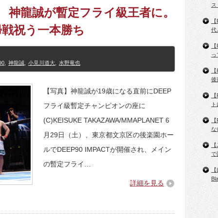
ス
結果 神龍誠が暫定フライ級王者に。
【
帰戦祝う一本勝ち
代
【
っ
90
,
神龍誠
,
小見川道大
,
水野竜也
【
後
【写真】神龍誠が19歳になる直前にDEEP
【
ト
フライ級暫定チャンピオンの座に
(C)KEISUKE TAKAZAWA/MMAPLANET 6
【
な
月29日（土）、東京都文京区の後楽園ホー
【
ルでDEEP90 IMPACTが開催され、メイン
で
の暫定フライ…
【
B
詳細を見る