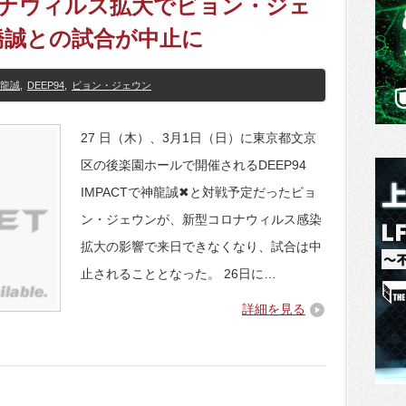
コロナウィルス拡大でビョン・ジェ
橋誠との試合が中止に
龍誠
,
DEEP94
,
ビョン・ジェウン
27 日（木）、3月1日（日）に東京都文京
区の後楽園ホールで開催されるDEEP94
IMPACTで神龍誠✖と対戦予定だったビョ
ン・ジェウンが、新型コロナウィルス感染
拡大の影響で来日できなくなり、試合は中
止されることとなった。 26日に…
詳細を見る