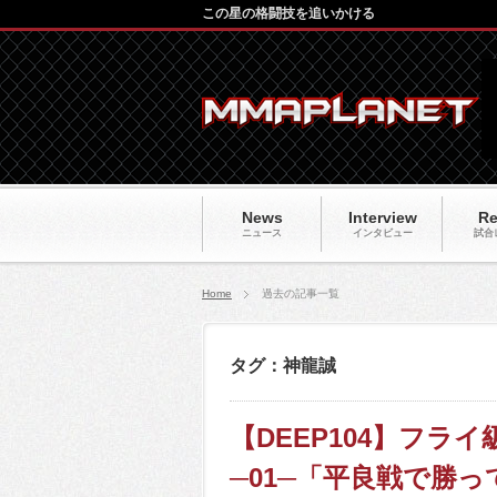
この星の格闘技を追いかける
News
Interview
Re
ニュース
インタビュー
試合
Home
過去の記事一覧
タグ：神龍誠
【DEEP104】フ
─01─「平良戦で勝