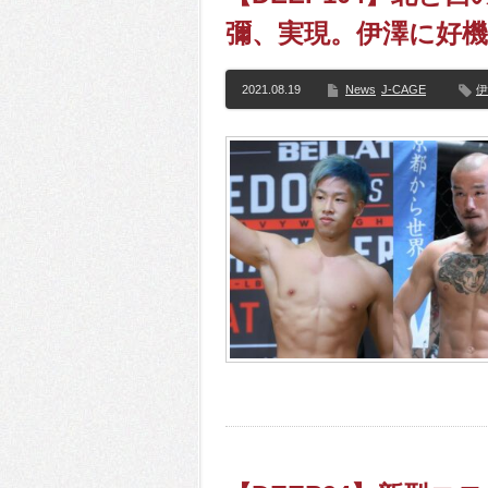
彌、実現。伊澤に好機
2021.08.19
News
J-CAGE
伊