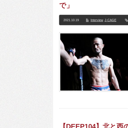
で」
2021.10.19
Interview
J-CAGE
【DEEP104】北と