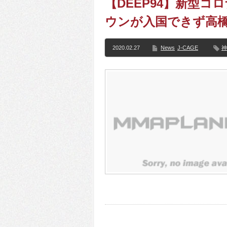
【DEEP94】新型
ウンが入国できず高
2020.02.27
News
J-CAGE
神