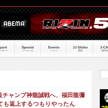
port
Special
Events
JJ Globo
J-C
レポート
スペシャル
イベント
柔術
国内M
ライ級チャンプ神龍誠戦へ、福田龍彌
っても返上するつもりやったん