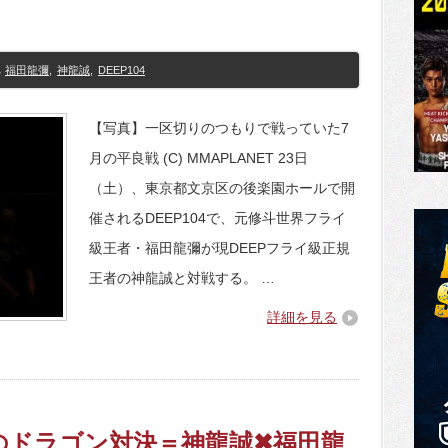
福田龍彌
,
神龍誠
,
DEEP104
【写真】一区切りのつもりで戦っていた7
月の平良戦 (C) MMAPLANET 23日
（土）、東京都文京区の後楽園ホールで開
催されるDEEP104で、元修斗世界フライ
級王者・福田龍彌が現DEEPフライ級正規
王者の神龍誠と対戦する。 …
詳細を見る
西のドラゴン対決＝神龍誠✖福田龍