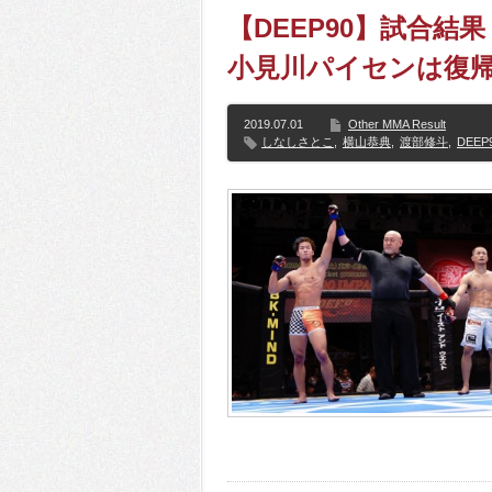
【DEEP90】試合
小見川パイセンは復
2019.07.01
Other MMA Result
しなしさとこ
,
横山恭典
,
渡部修斗
,
DEEP