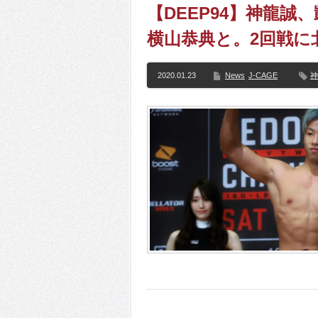
【DEEP94】神龍誠
横山恭典と。2回戦に
2020.01.23
News
J-CAGE
神