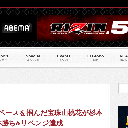
port
Special
Events
JJ Globo
J-C
レポート
スペシャル
イベント
柔術
国内M
撃でペースを掴んだ宝珠山桃花が杉本
本勝ち&リベンジ達成