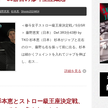
藤野恵実
,
杉本恵
,
Shooto2024#04
＜修斗女子ストロー級王座決定戦／5分5R
＞ 藤野恵実（日本） Def.3R3分43秒 by
TKO 杉本恵（日本） 杉本がジャブと左右
のロー、藤野も右を振って前に出る。杉本
は細かくフェイントを入れてジャブを伸ば
し、右ス…
詳細を見る
04】杉本恵とストロー級王座決定戦、