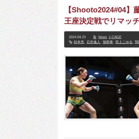
【Shooto2024#
王座決定戦でリマッチ
2024.04.23
News
J-CAGE
杉本恵
,
石井逸人
,
旭那拳
,
田上こゆる
,
関