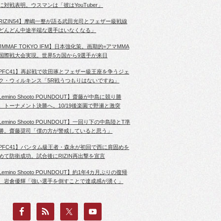
に対戦表明。ウスマンは「彼はYouTuber」
RIZIN54】摩嶋一整が語る武田光司とフェザー級戦線
どんどん中途半端な選手はいなくなる」
JMMAF TOKYO IFM】日本強化策。画期的=アマMMA
国際戦大会実現。世界5カ国から9選手が来日
PFC41】再起戦で吹田琢とフェザー級王座を争うジェ
ク・ウィルキンス「5R戦うつもりはないですね」
Lemino Shooto POUNDOUT】齋藤が中島に競り勝
、トーナメント決勝へ。10/19後楽園で野瀬と激突
Lemino Shooto POUNDOUT】一回り下の中島陸とT準
勝。齋藤奨司「僕の方が警戒していると思う」
PFC41】バンタム級王者・森永が初回で西に肩固めを
めて防衛成功。試合後にRIZIN再出撃を宣言
Lemino Shooto POUNDOUT】約1年4カ月ぶりの復帰
、岩倉優輝「強い選手を倒すことで達成感が湧く」