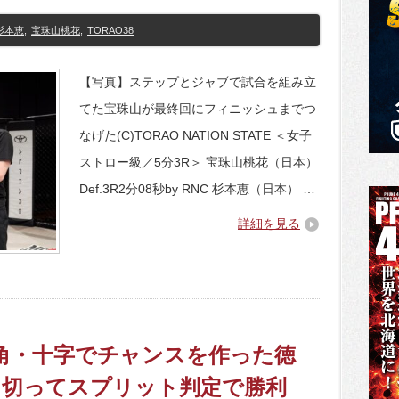
杉本恵
,
宝珠山桃花
,
TORAO38
【写真】ステップとジャブで試合を組み立
てた宝珠山が最終回にフィニッシュまでつ
なげた(C)TORAO NATION STATE ＜女子
ストロー級／5分3R＞ 宝珠山桃花（日本）
Def.3R2分08秒by RNC 杉本恵（日本） …
詳細を見る
Rに三角・十字でチャンスを作った徳
り切ってスプリット判定で勝利