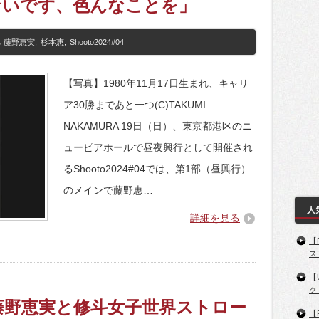
ないです、色んなことを」
藤野恵実
,
杉本恵
,
Shooto2024#04
【写真】1980年11月17日生まれ、キャリ
ア30勝まであと一つ(C)TAKUMI
NAKAMURA 19日（日）、東京都港区のニ
ューピアホールで昼夜興行として開催され
るShooto2024#04では、第1部（昼興行）
のメインで藤野恵…
人
詳細を見る
【
ス
【
ク
04】藤野恵実と修斗女子世界ストロー
【