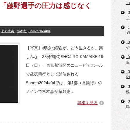
ト
恵「藤野選手の圧力は感じなく
【
「
【
藤野恵実
,
杉本恵
,
Shooto2024#04
で
【
【写真】初戦の経験が、どう生きるか。楽
イ
しみな、25分間(C)SHOJIRO KAMAIKE 19
【
ち
日（日）、東京都港区のニューピアホール
【
で昼夜興行として開催される
決
Shooto2024#04では、第1部（昼興行）の
【
メインで杉本恵が藤野恵…
極
【
詳細を見る
戦