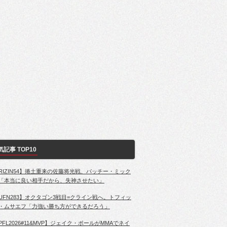
気記事 TOP10
RIZIN54】捲土重来の佐藤将光戦、パッチー・ミック
「本当に良い相手だから、失神させたい」
UFN283】オクタゴン3戦目=クライン戦へ。トフィッ
・ムサエフ「力強い勝ち方ができるだろう」
PFL2026#11&MVP】ジェイク・ポールがMMAでネイ