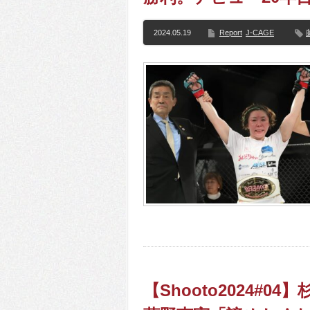
2024.05.19
Report
J-CAGE
【Shooto2024#