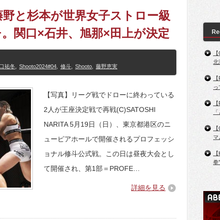
04】藤野と杉本が世界女子ストロー級
。関口×石井、旭那×田上が決定
Re
【
北
口祐冬
,
Shooto2024#04
,
修斗
,
Shooto
,
藤野恵実
【
っ
【写真】リーグ戦でドローに終わっている
【
2人が王座決定戦で再戦(C)SATOSHI
「
NARITA 5月19日（日）、東京都港区のニ
【
マ
ューピアホールで開催されるプロフェッシ
ョナル修斗公式戦。この日は昼夜大会とし
【
拳
て開催され、第1部＝PROFE…
詳細を見る