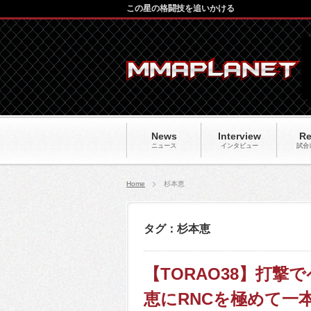
この星の格闘技を追いかける
News
Interview
Re
ニュース
インタビュー
試合
Home
杉本恵
タグ：杉本恵
【TORAO38】打
恵にRNCを極めて一