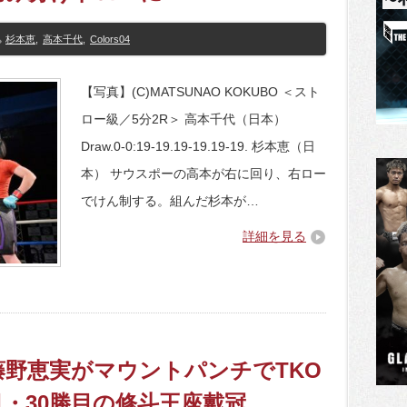
杉本恵
,
高本千代
,
Colors04
【写真】(C)MATSUNAO KOKUBO ＜スト
ロー級／5分2R＞ 高本千代（日本）
Draw.0-0:19-19.19-19.19-19. 杉本恵（日
本） サウスポーの高本が右に回り、右ロー
でけん制する。組んだ杉本が…
詳細を見る
04】藤野恵実がマウントパンチでTKO
目・30勝目の修斗王座戴冠