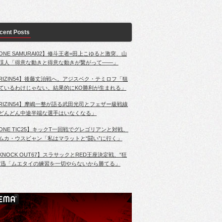
cent Posts
ONE SAMURAI02】修斗王者=田上こゆると激突、山
渓人「得意な動きと得意な動きが繋がって――」
RIZIN54】後藤丈治戦へ。アジスベク・テミロフ「狙
ているわけじゃない。結果的にKO勝利が生まれる」
RIZIN54】摩嶋一整が語る武田光司とフェザー級戦線
どんどん中途半端な選手はいなくなる」
ONE TIC25】キックT一回戦でグレゴリアンと対戦、
ムカ・ウスビャン「私はマラットと“闘い”に行く」
KNOCK OUT67】スラサックとRED王座決定戦、“狂
”迅「ムエタイの練習を一切やらないから勝てる」