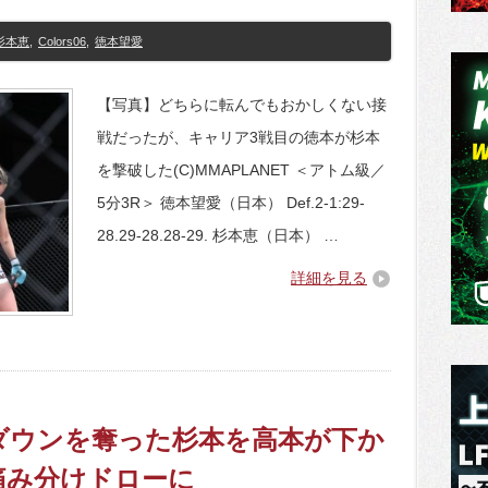
杉本恵
,
Colors06
,
徳本望愛
【写真】どちらに転んでもおかしくない接
戦だったが、キャリア3戦目の徳本が杉本
を撃破した(C)MMAPLANET ＜アトム級／
5分3R＞ 徳本望愛（日本） Def.2-1:29-
28.29-28.28-29. 杉本恵（日本） …
詳細を見る
イクダウンを奪った杉本を高本が下か
痛み分けドローに