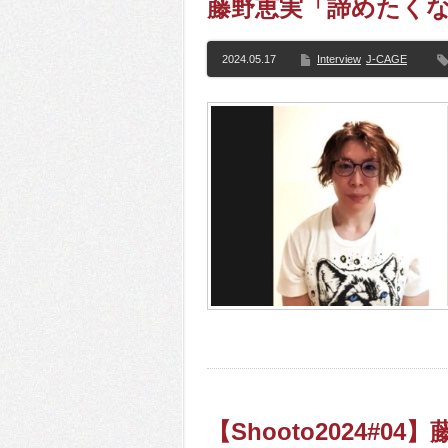
藤野恵実「諦めたく
2024.05.17
Interview
J-CAGE
【Shooto2024#