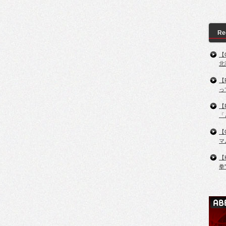
Re
【
北
【
っ
【
「
【
マ
【
拳