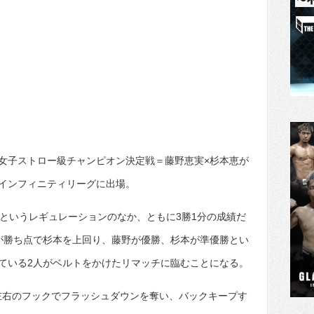
女子ストロー級チャンピオン決定戦＝藤野恵実×杉本恵が
インフィニティリーグに出場。
るというレギュレーションのなか、ともに3勝1分の成績だ
が勝ち点で杉本を上回り、藤野が優勝、杉本が準優勝とい
ている2人がベルトをかけたリマッチに臨むことになる。
が左右のフックでフラッシュダウンを奪い、バックキープす