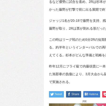
るなど優勢に試合を進め、2Rは杉本
かった藤野が打撃で前に出る展開で終
ジャッジ1名が20-18で藤野を支持、
藤野が取り、2Rは票が割れる形だっ
この時はリーグ戦のため5分2Rの短期
る。約半年というインターバルでの再
えてくる。杉本がどんな準備と戦略を
昨年12月にフライ級で内藤頌貴に一
た旭那拳の負傷により、3月大会から
で実施される。
Tweet
Share
Hatena
PR