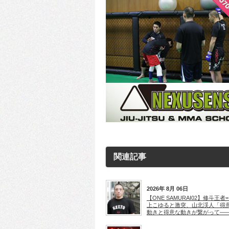
関連記事
2026年 8月 06日
【ONE SAMURAI02】修斗王者
上こゆると激突、山北渓人「得
動きと得意な動きが繋がって―