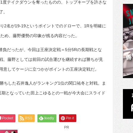
が1度テイクダウンを奪ったものの、トップキープを許さな
了。
残り2名が19-19というポイントでのドローで、1Rを明確に
たため、藤野優勢の印象が残る内容だった。
勝負だったが、今回は王座決定戦＝5分5Rの長期戦とな
戦、藤野としては前回の試合運びを継続すれば勝ちが見
用意してケージに立つかがポイントの王座決定戦だ。
本勝ちした石井逸人がランキング1位の関口祐冬と対戦。ま
延期となっていた田上こゆるとの一戦が今大会にスライド
Pocket
RSS
feedly
Pin it
PR