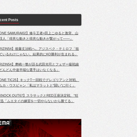
cent Posts
ONE SAMURAI02】修斗王者=田上こゆると激突、山
渓人「得意な動きと得意な動きが繋がって――」
RIZIN54】後藤丈治戦へ。アジスベク・テミロフ「狙
ているわけじゃない。結果的にKO勝利が生まれる」
RIZIN54】摩嶋一整が語る武田光司とフェザー級戦線
どんどん中途半端な選手はいなくなる」
ONE TIC25】キックT一回戦でグレゴリアンと対戦、
ムカ・ウスビャン「私はマラットと“闘い”に行く」
KNOCK OUT67】スラサックとRED王座決定戦、“狂
”迅「ムエタイの練習を一切やらないから勝てる」