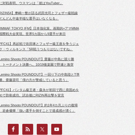
に対戦表明。ウスマンは「彼はYouTuber」
RIZIN54】摩嶋一整が語る武田光司とフェザー級戦線
どんどん中途半端な選手はいなくなる」
JMMAF TOKYO IFM】日本強化策。画期的=アマMMA
国際戦大会実現。世界5カ国から9選手が来日
PFC41】再起戦で吹田琢とフェザー級王座を争うジェ
ク・ウィルキンス「5R戦うつもりはないですね」
Lemino Shooto POUNDOUT】齋藤が中島に競り勝
、トーナメント決勝へ。10/19後楽園で野瀬と激突
Lemino Shooto POUNDOUT】一回り下の中島陸とT準
勝。齋藤奨司「僕の方が警戒していると思う」
PFC41】バンタム級王者・森永が初回で西に肩固めを
めて防衛成功。試合後にRIZIN再出撃を宣言
Lemino Shooto POUNDOUT】約1年4カ月ぶりの復帰
、岩倉優輝「強い選手を倒すことで達成感が湧く」