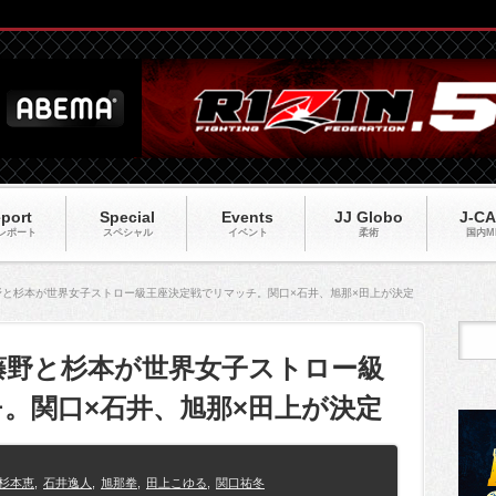
port
Special
Events
JJ Globo
J-C
レポート
スペシャル
イベント
柔術
国内M
04】藤野と杉本が世界女子ストロー級王座決定戦でリマッチ。関口×石井、旭那×田上が決定
04】藤野と杉本が世界女子ストロー級
。関口×石井、旭那×田上が決定
杉本恵
,
石井逸人
,
旭那拳
,
田上こゆる
,
関口祐冬