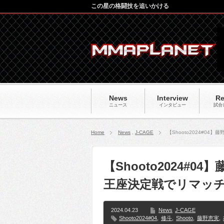
この星の格闘技を追いかける
News
Interview
Re
ニュース
インタビュー
試合
Home
News
,
J-CAGE
【Shooto2024#
【Shooto2024#
王座決定戦でリマッチ
2024.04.23
News
J-CAGE
Shooto2024#04
,
修斗
,
Shooto
,
藤野恵実
,