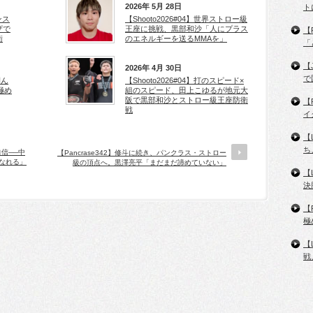
2026年 5月 28日
ト
ンス
【Shooto2026#04】世界ストロー級
ザで
王座に挑戦、黒部和沙「人にプラス
【
衛
のエネルギーを送るMMAを」
「
【
2026年 4月 30日
で
掴ん
【Shooto2026#04】打のスピード×
極め
組のスピード、田上こゆるが地元大
阪で黒部和沙とストロー級王座防衛
【
戦
イ
【
ち
自信──中
【Pancrase342】修斗に続き、パンクラス・ストロー
になれる」
級の頂点へ。黒澤亮平「まだまだ諦めていない」
【
決
【
極
【
戦