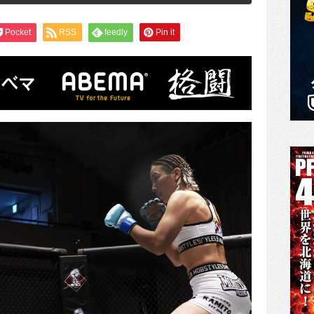
Pocket
RSS
feedly
Pin it