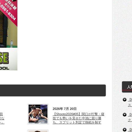
人
【
ス
2026年 7月 20日
=田
【Shooto2026#05】関口が打撃・寝
【
意な
技でも勢いを見せた中池に競り勝
ク
―」
ち、スプリット判定で熱戦を制す
【