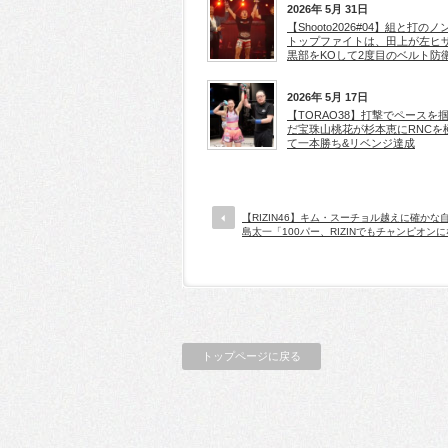
2026年 5月 31日
【Shooto2026#04】組と打のノ
トップファイトは、田上が左ヒ
黒部をKOして2度目のベルト防
2026年 5月 17日
【TORAO38】打撃でペースを
だ宝珠山桃花が杉本恵にRNCを
て一本勝ち&リベンジ達成
【RIZIN46】キム・スーチョル越えに確かな
島太一「100パー、RIZINでもチャンピオン
トップページに戻る