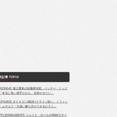
気記事 TOP10
RIZIN54】捲土重来の佐藤将光戦、パッチー・ミック
「本当に良い相手だから、失神させたい」
UFN283】オクタゴン3戦目=クライン戦へ。トフィッ
・ムサエフ「力強い勝ち方ができるだろう」
PFL2026#11&MVP】ジェイク・ポールがMMAでネイ