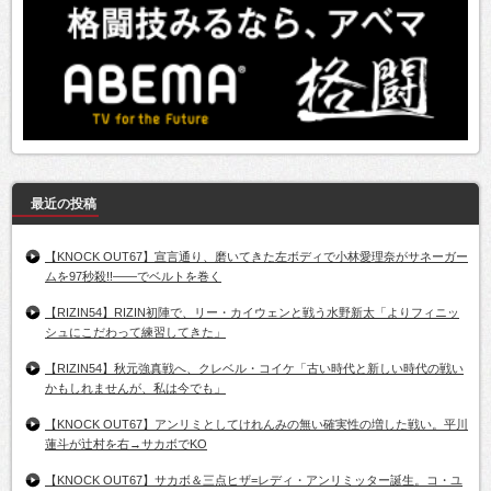
最近の投稿
【KNOCK OUT67】宣言通り、磨いてきた左ボディで小林愛理奈がサネーガー
ムを97秒殺!!――でベルトを巻く
【RIZIN54】RIZIN初陣で、リー・カイウェンと戦う水野新太「よりフィニッ
シュにこだわって練習してきた」
【RIZIN54】秋元強真戦へ、クレベル・コイケ「古い時代と新しい時代の戦い
かもしれませんが、私は今でも」
【KNOCK OUT67】アンリミとしてけれんみの無い確実性の増した戦い。平川
蓮斗が辻村を右→サカボでKO
【KNOCK OUT67】サカボ＆三点ヒザ=レディ・アンリミッター誕生。コ・ユ