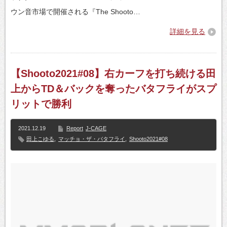
ウン音市場で開催される『The Shooto…
詳細を見る
【Shooto2021#08】右カーフを打ち続ける田
上からTD＆バックを奪ったバタフライがスプ
リットで勝利
2021.12.19
Report
J-CAGE
田上こゆる
,
マッチョ・ザ・バタフライ
,
Shooto2021#08