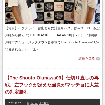
【写真】バタフライ、畠山ともに計量をパス。修斗ストロー級は
沖縄から動く(C)THE BLACKBELT JAPAN 10日（日）、沖縄県
沖縄市のミュージックタウン音市場でThe Shooto Okinawa11が
開催される。9日（土）…
詳細を見る
【The Shooto Okinawa09】仕切り直しの再
戦、左フックが冴えた当真がマッチョに大差
の判定勝利
2023.11.12
Report
J-CAGE