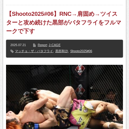
【Shooto2025#06】RNC→肩固め→ツイス
ターと攻め続けた黒部がバタフライをフルマ
ークで下す
2025.07.21
Report
J-CAGE
マッチョ・ザ・バタフライ
,
黒部和沙
,
Shooto2025#06