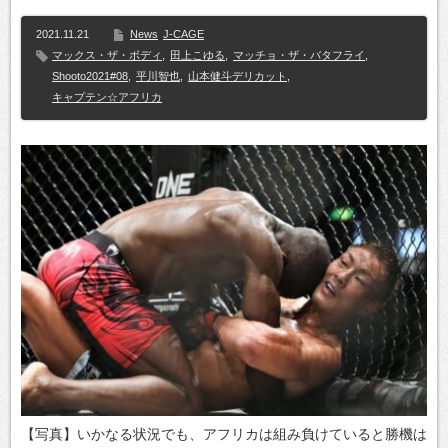
2021.11.21
News
J-CAGE
マックス・ザ・ボディ
,
田上こゆる
,
マッチョ・ザ・バタフライ
,
Shooto2021#08
,
平川智也
,
山本健斗デリカット
,
キャプテン☆アフリカ
【写真】いかなる状況でも、アフリカは組み負けていると勝機は