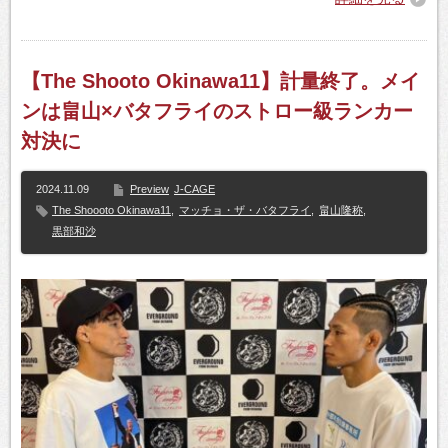
【The Shooto Okinawa11】計量終了。メイ
ンは畠山×バタフライのストロー級ランカー
対決に
2024.11.09
Preview
J-CAGE
The Shoooto Okinawa11
,
マッチョ・ザ・バタフライ
,
畠山隆称
,
黒部和沙