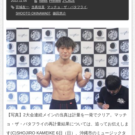
2022.11.05
News
Preview
J-CAGE
宮城友一
,
当真佳直
,
マッチョ・ザ・バタフライ
,
SHOOTO OKINAWA07
,
鎌田悠介
【写真】2大会連続メインの当真は計量を一発でクリア。マッチ
ョ・ザ・バタフライの再計量結果については、追ってお伝えしま
す(C)SHOJIRO KAMEIKE 6日（日）、沖縄市のミュージックタ