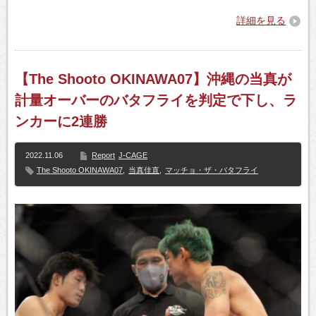
詳細を見る
【The Shooto OKINAWA07】沖縄の当真が
計量オーバーのバタフライを判定で下し、ラ
ンカーに2連勝
2022.11.06
Report
J-CAGE
The Shooto OKINAWA07
,
当真佳直
,
マッチョ・ザ・バタフライ