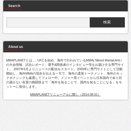
Search
About us
MMAPLANETとは..... UFCを始め、海外で行われているMMA( Mixed Martial Arts）
の大会情報、試合レポート、選手&関係者のインタビュー等をお届けする専門サイ
ト。 2007年6月よりニュースの配信をスタート。2009年に専門サイトとして活動
開始し、海外MMAの現在を伝える一方で、海外の柔術トーナメント、海外のキッ
クボクシングも厳選してフォロー中。メジャー系イベントから日本国内で余り目
の届かない良質の格闘技まで「海外を知ることで、国内を知ることになる」をモ
ットーに発信します。
MMAPLANETリニューアルに際し（2014.08.01）