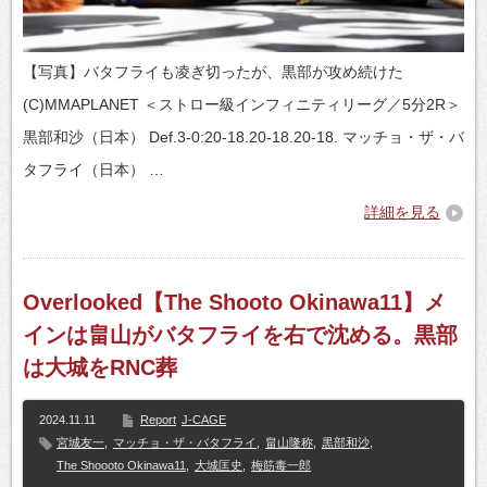
【写真】バタフライも凌ぎ切ったが、黒部が攻め続けた
(C)MMAPLANET ＜ストロー級インフィニティリーグ／5分2R＞
黒部和沙（日本） Def.3-0:20-18.20-18.20-18. マッチョ・ザ・バ
タフライ（日本） …
詳細を見る
Overlooked【The Shooto Okinawa11】メ
インは畠山がバタフライを右で沈める。黒部
は大城をRNC葬
2024.11.11
Report
J-CAGE
宮城友一
,
マッチョ・ザ・バタフライ
,
畠山隆称
,
黒部和沙
,
The Shoooto Okinawa11
,
大城匡史
,
梅筋毒一郎