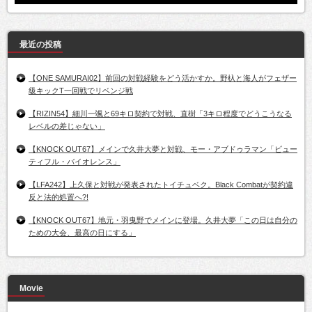
最近の投稿
【ONE SAMURAI02】前回の対戦経験をどう活かすか。野杁と海人がフェザー
級キックT一回戦でリベンジ戦
【RIZIN54】細川一颯と69キロ契約で対戦、直樹「3キロ程度でどうこうなる
レベルの差じゃない」
【KNOCK OUT67】メインで久井大夢と対戦、モー・アブドゥラマン「ビュー
ティフル・バイオレンス」
【LFA242】上久保と対戦が発表されたトイチュベク。Black Combatが契約違
反と法的処置へ?!
【KNOCK OUT67】地元・羽曳野でメインに登場。久井大夢「この日は自分の
ための大会、最高の日にする」
Movie