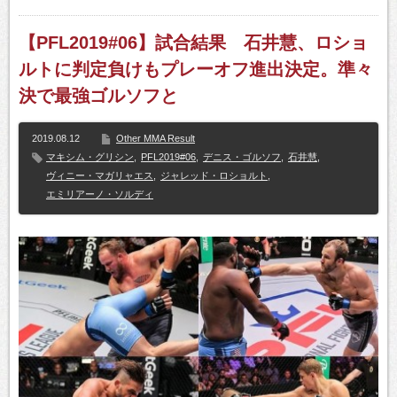
【PFL2019#06】試合結果 石井慧、ロショ
ルトに判定負けもプレーオフ進出決定。準々
決で最強ゴルソフと
2019.08.12
Other MMA Result
マキシム・グリシン
,
PFL2019#06
,
デニス・ゴルソフ
,
石井慧
,
ヴィニー・マガリャエス
,
ジャレッド・ロショルト
,
エミリアーノ・ソルディ