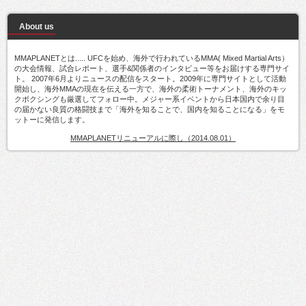
About us
MMAPLANETとは..... UFCを始め、海外で行われているMMA( Mixed Martial Arts）
の大会情報、試合レポート、選手&関係者のインタビュー等をお届けする専門サイ
ト。 2007年6月よりニュースの配信をスタート。2009年に専門サイトとして活動
開始し、海外MMAの現在を伝える一方で、海外の柔術トーナメント、海外のキッ
クボクシングも厳選してフォロー中。メジャー系イベントから日本国内で余り目
の届かない良質の格闘技まで「海外を知ることで、国内を知ることになる」をモ
ットーに発信します。
MMAPLANETリニューアルに際し（2014.08.01）