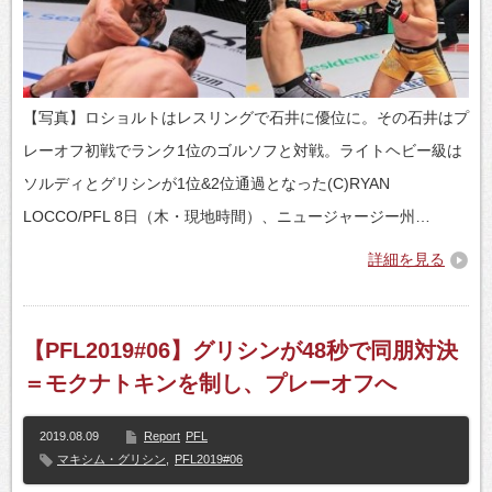
【写真】ロショルトはレスリングで石井に優位に。その石井はプ
レーオフ初戦でランク1位のゴルソフと対戦。ライトヘビー級は
ソルディとグリシンが1位&2位通過となった(C)RYAN
LOCCO/PFL 8日（木・現地時間）、ニュージャージー州…
詳細を見る
【PFL2019#06】グリシンが48秒で同朋対決
＝モクナトキンを制し、プレーオフへ
2019.08.09
Report
PFL
マキシム・グリシン
,
PFL2019#06