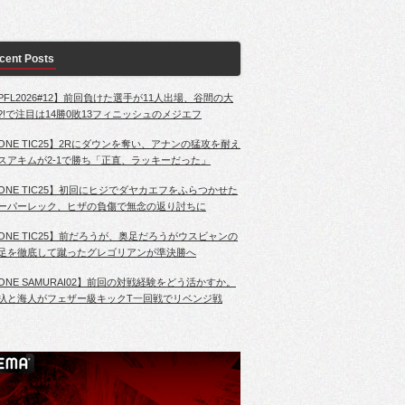
cent Posts
PFL2026#12】前回負けた選手が11人出場、谷間の大
?!で注目は14勝0敗13フィニッシュのメジエフ
ONE TIC25】2Rにダウンを奪い、アナンの猛攻を耐え
スアキムが2-1で勝ち「正直、ラッキーだった」
ONE TIC25】初回にヒジでダヤカエフをふらつかせた
ーパーレック、ヒザの負傷で無念の返り討ちに
ONE TIC25】前だろうが、奥足だろうがウスビャンの
足を徹底して蹴ったグレゴリアンが準決勝へ
ONE SAMURAI02】前回の対戦経験をどう活かすか。
杁と海人がフェザー級キックT一回戦でリベンジ戦