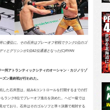
井に優位に。その石井はプレーオフ初戦でランク1位のゴ
とグリシンが1位&2位通過となった(C)RYAN
ジー州アトランティックシティのオーシャン・カジノリゾ
・シーズン最終戦が行われた。
戦した石井慧は、組み&コントロールを打開するまでの打
─もランク8位でプレーオフ進出を決めた。ヘビー級では
見せており、石井はそのゴルソフと準々決勝で相対する