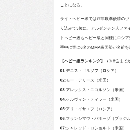
ことになる。
ライトヘビー級では昨年度準優勝のヴ
り込みで3位に。アルゼンチン人ファ
トヘビー級もヘビー級と同様にロシア
手中に実に6名のMMA帝国勢が名前
【ヘビー級ランキング】
（※8位まで
01
:デニス・ゴルソフ（ロシア）
02
:モー・デリース（米国）
03
:アレックス・ニコルソン（米国）
04
:ケルヴィン・ティラー（米国）
05
:アリ・イサエフ（ロシア）
06
:フランシマウ・バホーゾ（ブラジ
07
:ジャレッド・ロショルト（米国）