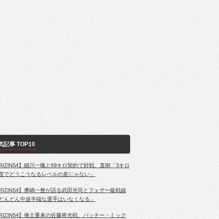
気記事 TOP10
RIZIN54】細川一颯と69キロ契約で対戦、直樹「3キロ
度でどうこうなるレベルの差じゃない」
RIZIN54】摩嶋一整が語る武田光司とフェザー級戦線
どんどん中途半端な選手はいなくなる」
RIZIN54】捲土重来の佐藤将光戦、パッチー・ミック