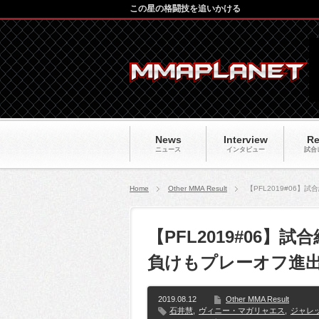
この星の格闘技を追いかける
News
Interview
Re
ニュース
インタビュー
試合
Home
Other MMA Result
【PFL2019#06
【PFL2019#06
負けもプレーオフ進
2019.08.12
Other MMA Result
石井慧
,
ヴィニー・マガリャエス
,
ジャレ