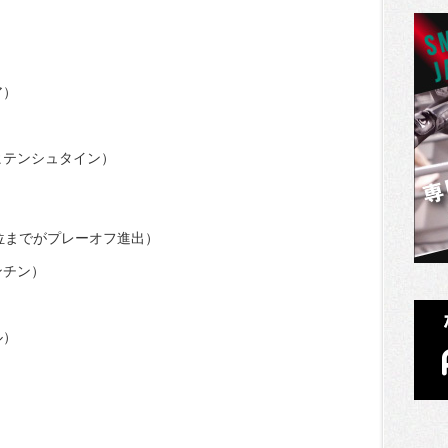
ア）
）
ヒテンシュタイン）
位までがプレーオフ進出）
ンチン）
ル）