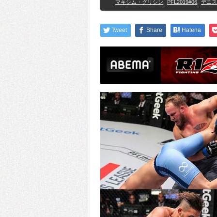
マキシム・グリシン
,
PFL2019#06
,
デニス
Tweet
Share
Hatena