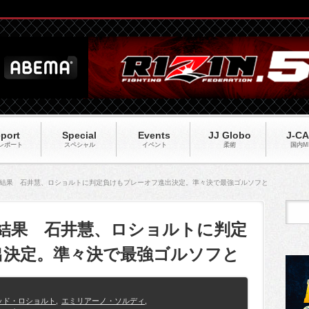
port
Special
Events
JJ Globo
J-C
レポート
スペシャル
イベント
柔術
国内M
】試合結果 石井慧、ロショルトに判定負けもプレーオフ進出決定。準々決で最強ゴルソフと
】試合結果 石井慧、ロショルトに判定
出決定。準々決で最強ゴルソフと
ッド・ロショルト
,
エミリアーノ・ソルディ
,