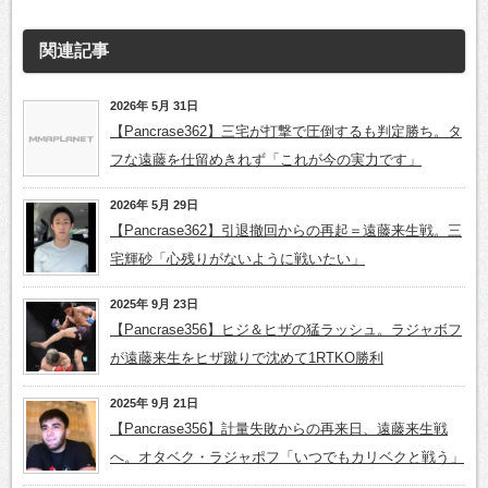
関連記事
2026年 5月 31日
【Pancrase362】三宅が打撃で圧倒するも判定勝ち。タ
フな遠藤を仕留めきれず「これが今の実力です」
2026年 5月 29日
【Pancrase362】引退撤回からの再起＝遠藤来生戦。三
宅輝砂「心残りがないように戦いたい」
2025年 9月 23日
【Pancrase356】ヒジ＆ヒザの猛ラッシュ。ラジャボフ
が遠藤来生をヒザ蹴りで沈めて1RTKO勝利
2025年 9月 21日
【Pancrase356】計量失敗からの再来日、遠藤来生戦
へ。オタベク・ラジャポフ「いつでもカリベクと戦う」