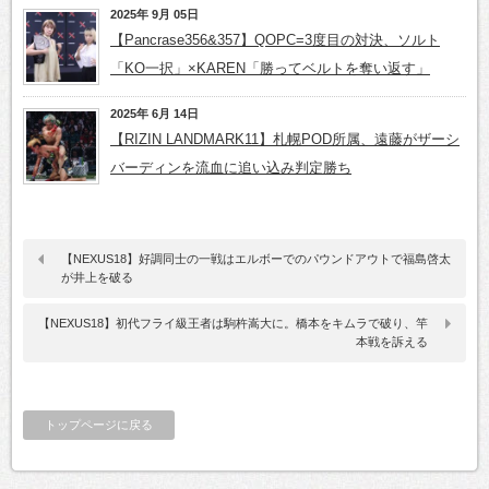
2025年 9月 05日
【Pancrase356&357】QOPC=3度目の対決、ソルト
「KO一択」×KAREN「勝ってベルトを奪い返す」
2025年 6月 14日
【RIZIN LANDMARK11】札幌POD所属、遠藤がザーシ
バーディンを流血に追い込み判定勝ち
【NEXUS18】好調同士の一戦はエルボーでのパウンドアウトで福島啓太
が井上を破る
【NEXUS18】初代フライ級王者は駒杵嵩大に。橋本をキムラで破り、竿
本戦を訴える
トップページに戻る