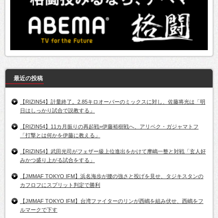
最近の投稿
【RIZIN54】計量終了。2.85キロオーバーのミックスに対し、佐藤将光は「明
日はしっかり試合で説教する」
【RIZIN54】11カ月振りの再起戦=伊藤裕樹戦へ、アリベク・ガジャマトフ
「打撃とは何かを伊藤に教える」
【RIZIN54】武田光司がフェザー級上位進出をかけて摩嶋一整と対戦「玄人好
みかつ盛り上がる試合をする」
【JMMAF TOKYO IFM】浜名海歩が腰の強さと投げを見せ、タジキスタンの
カフロフにスプリット判定で勝利
【JMMAF TOKYO IFM】台湾ファイターのリンが西嶋を組み伏せ、西嶋をフ
ルマークで下す