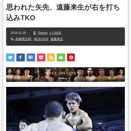
思われた矢先、遠藤来生が右を打ち
込みTKO
2019.11.25
Report
J-CAGE
高橋憲次郎
,
NEXUS18
,
遠藤来生