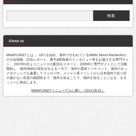
About us
MMAPLANETとは..... UFCを始め、海外で行われているMMA( Mixed Martial Arts）
の大会情報、試合レポート、選手&関係者のインタビュー等をお届けする専門サイ
ト。 2007年6月よりニュースの配信をスタート。2009年に専門サイトとして活動
開始し、海外MMAの現在を伝える一方で、海外の柔術トーナメント、海外のキッ
クボクシングも厳選してフォロー中。メジャー系イベントから日本国内で余り目
の届かない良質の格闘技まで「海外を知ることで、国内を知ることになる」をモ
ットーに発信します。
MMAPLANETリニューアルに際し（2014.08.01）