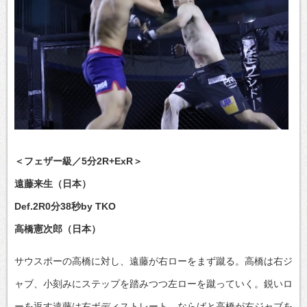
＜フェザー級／5分2R+ExR＞
遠藤来生（日本）
Def.2R0分38秒by TKO
高橋憲次郎（日本）
サウスポーの高橋に対し、遠藤が右ローをまず蹴る。高橋は右ジ
ャブ、小刻みにステップを踏みつつ左ローを蹴っていく。鋭いロ
ーを返す遠藤は右ボディストレート、ならばと高橋が右ジャブを