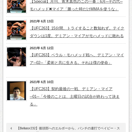
【Special】月刊、青木真也のこの一番：6月─その弐─
モハメッド✖マイア「勝った時だけMMAを使うな」
2021年 6月 13日
【UFC263】15分間、トライすること数知れず。テイク
ダウンは1度。デミアン・マイアがモハメッドに敗れる
2021年 6月 12日
【UFC263】ベラル・モハメッド戦へ、デミアン・マイ
ア─02─「柔術と共に生きる。それは僕の使命」
2021年 6月 10日
【UFC263】契約最後の一戦、デミアン・マイア
─01─「今後のことは、土曜日の試合が終わって決ま
る」
【Bellator232】後頭部へのエルボーから、パンチの連打でベイビー・ス