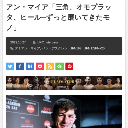
アン・マイア「三角、オモプラッ
タ、ヒール─ずっと磨いてきたモ
ノ」
2019.10.27
UFC
Interview
デミアン・マイア
,
ベン・アスクレン
,
UFN162
,
UFN ESPN+20