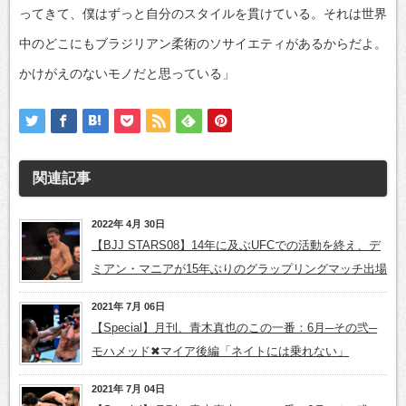
ってきて、僕はずっと自分のスタイルを貫けている。それは世界
中のどこにもブラジリアン柔術のソサイエティがあるからだよ。
かけがえのないモノだと思っている」
関連記事
2022年 4月 30日
【BJJ STARS08】14年に及ぶUFCでの活動を終え、デ
ミアン・マニアが15年ぶりのグラップリングマッチ出場
2021年 7月 06日
【Special】月刊、青木真也のこの一番：6月─その弐─
モハメッド✖マイア後編「ネイトには乗れない」
2021年 7月 04日