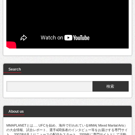
Search
About us
MMAPLANETとは..... UFCを始め、海外で行われているMMA( Mixed Martial Arts）
の大会情報、試合レポート、選手&関係者のインタビュー等をお届けする専門サイ
ト。 2007年6月よりニュースの配信をスタート。2009年に専門サイトとして活動