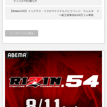
ライスがTKO勝ち!!!
【Bellator232】ドゥグラス・リマがマクドナルドにリベンジ、ウェルタ
ー級王座奪回&100万ドル奪取
トップページに戻る