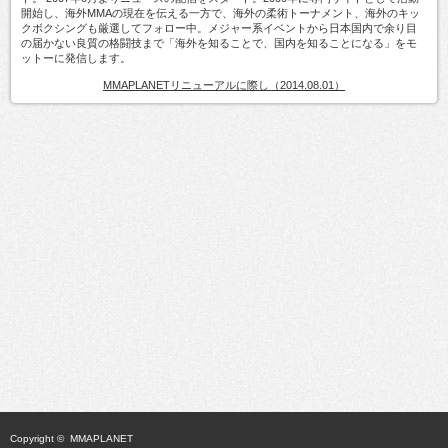
開始し、海外MMAの現在を伝える一方で、海外の柔術トーナメント、海外のキッ
クボクシングも厳選してフォロー中。メジャー系イベントから日本国内で余り目
の届かない良質の格闘技まで「海外を知ることで、国内を知ることになる」をモ
ットーに発信します。
MMAPLANETリニューアルに際し（2014.08.01）
Copyright ©
MMAPLANET