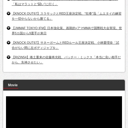
「私はマラットと“闘い”に行く」
【KNOCK OUT67】スラサックとRED王座決定戦、“狂拳”迅「ムエタイの練習
を一切やらないから勝てる」
【JMMAF TOKYO IFM】日本強化策。画期的=アマMMAで国際戦大会実現。世
界5カ国から9選手が来日
【KNOCK OUT67】サネーガームとREDルール王座決定戦、小林愛理奈「試
合がない間に左ボディジャブを」
【RIZIN54】捲土重来の佐藤将光戦、パッチー・ミックス「本当に良い相手だ
から、失神させたい」
Movie