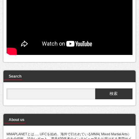
Search
About us
MMAPLANETとは..... UFCを始め、海外で行われているMMA( Mixed Martial Arts）
の大会情報、試合レポート、選手&関係者のインタビュー等をお届けする専門サイ