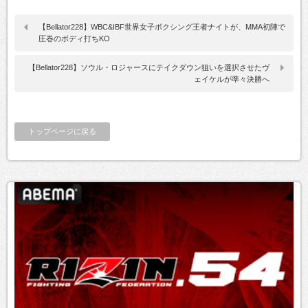
【Bellator228】WBC&IBF世界女子ボクシング王者ナイトが、MMA初陣で
圧巻のボディ打ちKO
【Bellator228】ソウル・ロジャースにテイクダウン狙いを選択させたヴ
ェイケルが準々決勝へ
トップページに戻る