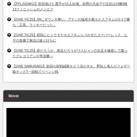
【PFL2026#12】前回負けた選手が11人出場、谷間の大会?!で注目は14勝0敗
13フィニッシュのメジエフ
【ONE TIC25】2Rにダウンを奪い、アナンの猛攻を耐えたスアキムが2-1で勝
ち「正直、ラッキーだった」
【ONE TIC25】初回にヒジでダヤカエフをふらつかせたスーパーレック、ヒ
ザの負傷で無念の返り討ちに
【ONE TIC25】前だろうが、奥足だろうがウスビャンの左足を徹底して蹴っ
たグレゴリアンが準決勝へ
【ONE SAMURAI02】前回の対戦経験をどう活かすか。野杁と海人がフェザー
級キックT一回戦でリベンジ戦
Movie