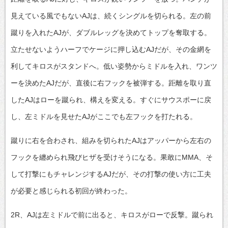
見えている風でもないAJは、続くシングルを切られる。左の前
蹴りを入れたAJが、ダブルレッグを決めてトップを奪取する。
立たせないようハーフでケージに押し込むAJだが、その金網を
利してキロスがスタンドへ。低い姿勢からミドルを入れ、ワンツ
ーを決めたAJだが、直後に右フックを被弾する。距離を取り直
したAJはローを蹴られ、構えを変える。すぐにサウスポーに戻
し、左ミドルを見せたAJがここでも左フックを打たれる。
蹴りに右を合わされ、組みを切られたAJはアッパーから左右の
フックを纏められ飛びヒザを受けそうになる。果敢にMMA、そ
して打撃にもチャレンジするAJだが、その打撃の使い方に工夫
が必要と感じられる初回が終わった。
2R、AJは左ミドルで前に出ると、キロスがローで反撃。蹴られ