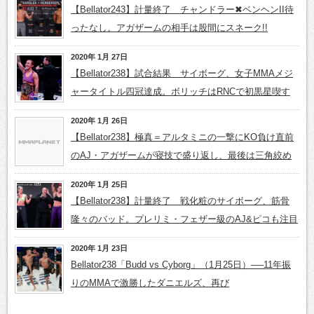
【Bellator243】計量終了 チャンドラー✖ベンヘンII待
ったなし。アガザームの相手は股間にスネーク!!
2020年 1月 27日
【Bellator238】試合結果 サイボーグ、女子MMAメジ
ャータイトル四冠達成。ボリッチはRNCで初黒星喫す
2020年 1月 26日
【Bellator238】極真＝アルタミニの一撃にKO負け直前
のAJ・アガザームが寝技で盛り返し、最後は三角絞め
2020年 1月 25日
【Bellator238】計量終了 戦化粧のサイボーグ、筋骨
隆々のバッド。プレリミ・フェザー級のAJ&ピコも注目
2020年 1月 23日
Bellator238「Budd vs Cyborg」（1月25日）──11年振
りのMMAで激勝したダニエルズ、再び