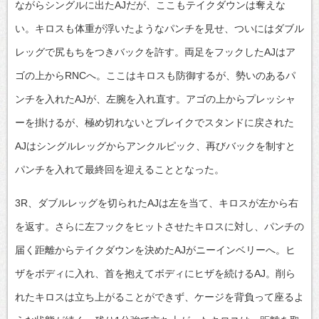
ながらシングルに出たAJだが、ここもテイクダウンは奪えな
い。キロスも体重が浮いたようなパンチを見せ、ついにはダブル
レッグで尻もちをつきバックを許す。両足をフックしたAJはア
ゴの上からRNCへ。ここはキロスも防御するが、勢いのあるパ
ンチを入れたAJが、左腕を入れ直す。アゴの上からプレッシャ
ーを掛けるが、極め切れないとブレイクでスタンドに戻された
AJはシングルレッグからアンクルピック、再びバックを制すと
パンチを入れて最終回を迎えることとなった。
3R、ダブルレッグを切られたAJは左を当て、キロスが左から右
を返す。さらに左フックをヒットさせたキロスに対し、パンチの
届く距離からテイクダウンを決めたAJがニーインベリーへ。ヒ
ザをボディに入れ、首を抱えてボディにヒザを続けるAJ。削ら
れたキロスは立ち上がることができず、ケージを背負って座るよ