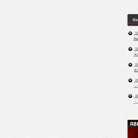
Re
【
B
【
大
【
北
【
っ
【
「