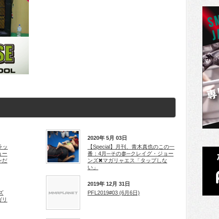
2020年 5月 03日
ラッ
【Special】月刊、青木真也のこの一
ョー
番：4月─その参─クレイグ・ジョー
ンだ
ンズ✖マガリャエス「タップしな
い」
2019年 12月 31日
ズ
PFL2019#03 (6月6日)
ガリ