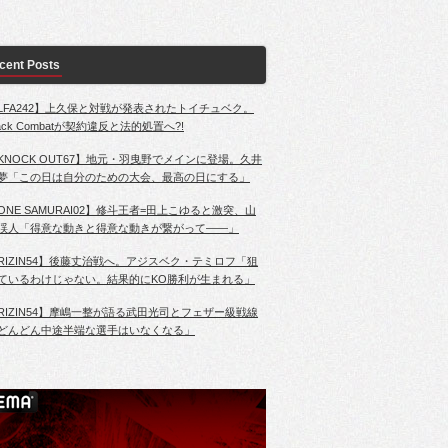
cent Posts
LFA242】上久保と対戦が発表されたトイチュベク。
lack Combatが契約違反と法的処置へ?!
KNOCK OUT67】地元・羽曳野でメインに登場。久井
夢「この日は自分のための大会、最高の日にする」
ONE SAMURAI02】修斗王者=田上こゆると激突、山
渓人「得意な動きと得意な動きが繋がって――」
RIZIN54】後藤丈治戦へ。アジスベク・テミロフ「狙
ているわけじゃない。結果的にKO勝利が生まれる」
RIZIN54】摩嶋一整が語る武田光司とフェザー級戦線
どんどん中途半端な選手はいなくなる」