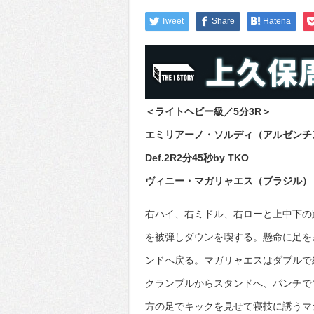
Tweet
Share
Hatena
＜ライトヘビー級／5分3R＞
エミリアーノ・ソルディ（アルゼンチ
Def.2R2分45秒by TKO
ヴィニー・マガリャエス（ブラジル）
右ハイ、右ミドル、右ローと上中下の
を被弾しダウンを喫する。懸命に足を
ンドへ戻る。マガリャエスはダブルで
クランブルからスタンドへ、パンチで
方の足でキックを見せて寝技に誘うマ