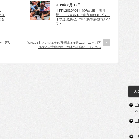
2019年 8月 12日
イン
【PFL2019#06】試合結果 石井
が米
慧、ロショルトに判定負けもプレー
ズも
オフ進出決定。準々決で最強ゴルソ
フと
モー・デリ
【ONE96】アンジェラの再起戦は女帝ニコリニと。阿
部大治は背水の陣、初陣の江藤はリベンジへ
人
【
ス
【
「
【