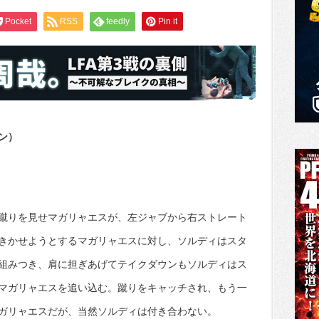
Pocket
RSS
feedly
Pin it
ン）
蹴りを見せマガリャエスが、左ジャブから右ストレート
きかせようとするマガリャエスに対し、ソルディはスタ
組みつき、肩に担ぎあげてテイクダウンもソルディはス
マガリャエスを追い込む。蹴りをキャッチされ、もう一
ガリャエスだが、当然ソルディは付き合わない。