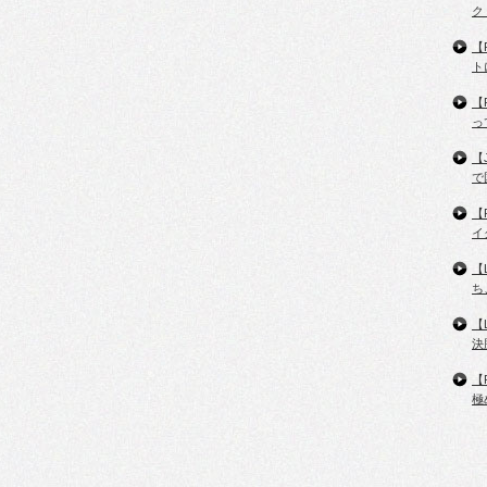
ク
【
ト
【
っ
【
で
【
イ
【
ち
【
決
【
極