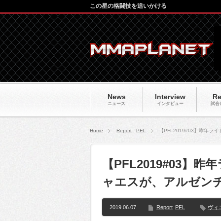
この星の格闘技を追いかける
News
Interview
Re
ニュース
インタビュー
試合
Home
Report
,
PFL
【PFL2019#03】昨
【PFL2019#03
ャエスが、アルゼンチ
2019.06.07
Report
PFL
ヴィ