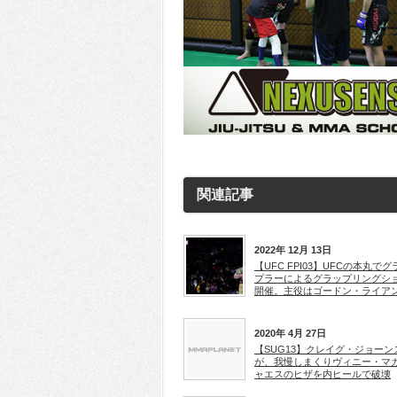
関連記事
2022年 12月 13日
【UFC FPI03】UFCの本丸でグ
プラーによるグラップリングシ
開催。主役はゴードン・ライア
2020年 4月 27日
【SUG13】クレイグ・ジョーン
が、我慢しまくりヴィニー・マ
ャエスのヒザを内ヒールで破壊