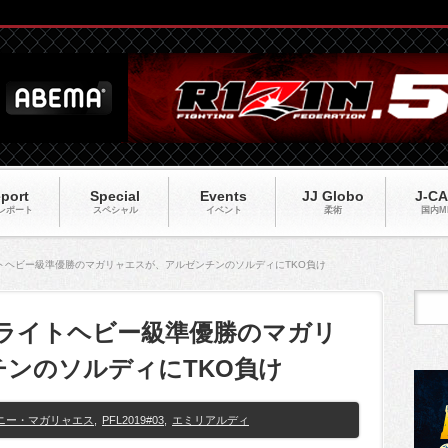
port
Special
Events
JJ Globo
J-C
レポート
スペシャル
イベント
柔術
国内M
年ライトヘビー級準優勝のマガリャエスが、アルゼンチンのソルディにTKO負け
】昨年ライトヘビー級準優勝のマガリ
ンのソルディにTKO負け
ニー・マガリャエス
,
PFL2019#03
,
エミリアルディ