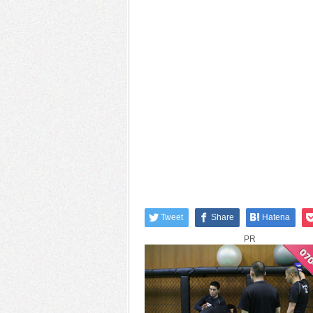
Tweet
Share
Hatena
PR