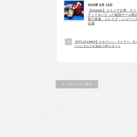
2019年 8月 13日
【Kinektic】ユライア主導、ク
テットをパクった組技チーム戦
国で発進。クレイグ・ジョーン
出場
【PFL2019#03】ケルヴィン・テイラー、
ースにキムラを決めて6Pスタート
トップページに戻る