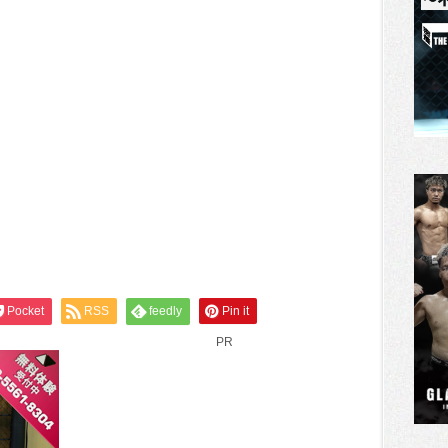
Pocket
RSS
feedly
Pin it
PR