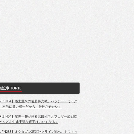
気記事 TOP10
RIZIN54】捲土重来の佐藤将光戦、パッチー・ミック
「本当に良い相手だから、失神させたい」
RIZIN54】摩嶋一整が語る武田光司とフェザー級戦線
どんどん中途半端な選手はいなくなる」
UFN283】オクタゴン3戦目=クライン戦へ。トフィッ