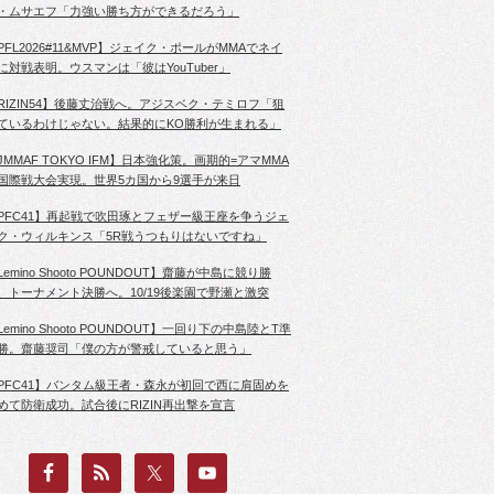
・ムサエフ「力強い勝ち方ができるだろう」
PFL2026#11&MVP】ジェイク・ポールがMMAでネイ
に対戦表明。ウスマンは「彼はYouTuber」
RIZIN54】後藤丈治戦へ。アジスベク・テミロフ「狙
ているわけじゃない。結果的にKO勝利が生まれる」
JMMAF TOKYO IFM】日本強化策。画期的=アマMMA
国際戦大会実現。世界5カ国から9選手が来日
PFC41】再起戦で吹田琢とフェザー級王座を争うジェ
ク・ウィルキンス「5R戦うつもりはないですね」
Lemino Shooto POUNDOUT】齋藤が中島に競り勝
、トーナメント決勝へ。10/19後楽園で野瀬と激突
Lemino Shooto POUNDOUT】一回り下の中島陸とT準
勝。齋藤奨司「僕の方が警戒していると思う」
PFC41】バンタム級王者・森永が初回で西に肩固めを
めて防衛成功。試合後にRIZIN再出撃を宣言