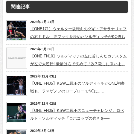
関連記事
2025年 2月 21日
【ONE171】ウェルター級転向のダギ・アサラナリエフ
の右ミドル、左フックを決めたソルディッチがKO勝ち
2023年 5月 06日
【ONE FN10】ソルディッチの左に苦しんだカデスタム
が左で大逆転! 最後は右で沈めて「次? 殺しに来いよ」
2022年 12月 03日
【ONE FN05】KSW二冠王のソルディッチがONE初参
戦も、ラマザノフのローブローでNCに……
2022年 12月 02日
【ONE FN05】KSW二冠王のニューチャレンジ。ロベ
ルト・ソルディッチ「ロボコップの強さを──」
2022年 8月 03日