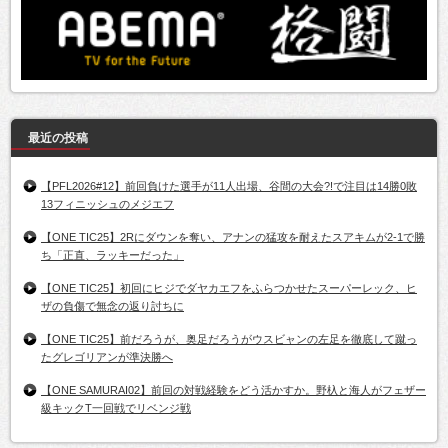
最近の投稿
【PFL2026#12】前回負けた選手が11人出場、谷間の大会?!で注目は14勝0敗
13フィニッシュのメジエフ
【ONE TIC25】2Rにダウンを奪い、アナンの猛攻を耐えたスアキムが2-1で勝
ち「正直、ラッキーだった」
【ONE TIC25】初回にヒジでダヤカエフをふらつかせたスーパーレック、ヒ
ザの負傷で無念の返り討ちに
【ONE TIC25】前だろうが、奥足だろうがウスビャンの左足を徹底して蹴っ
たグレゴリアンが準決勝へ
【ONE SAMURAI02】前回の対戦経験をどう活かすか。野杁と海人がフェザー
級キックT一回戦でリベンジ戦