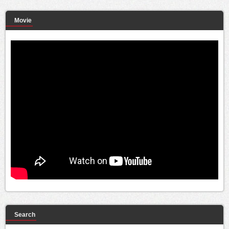
Movie
Search