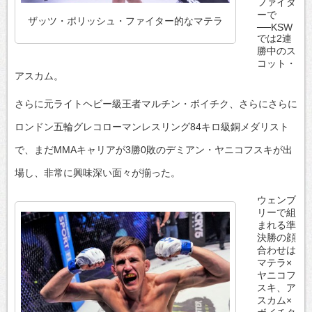
ファイタ
ーで
ザッツ・ポリッシュ・ファイター的なマテラ
──KSW
では2連
勝中のス
コット・
アスカム。
さらに元ライトヘビー級王者マルチン・ボイチク、さらにさらに
ロンドン五輪グレコローマンレスリング84キロ級銅メダリスト
で、まだMMAキャリアが3勝0敗のデミアン・ヤニコフスキが出
場し、非常に興味深い面々が揃った。
ウェンブ
リーで組
まれる準
決勝の顔
合わせは
マテラ×
ヤニコフ
スキ、ア
スカム×