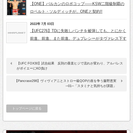
【ONE】バルカンのロボコップ――KSW二階級制覇の
ロベルト・ソルディッチが、ONEと契約!!
2022年 7月 03日
【UFC276】TDに失敗しパンチを被弾しても、とにかく
前進、前進、また前進。デュプレシーがタヴァレス下す
【UFC FOX30】試合結果 反則の垂直ヒジで流れが変わり、アルバレス
がポイエーにKO負け
【Pancrase298】ヴィヴィアニとストロー級QOPの座を争う藤野恵実
─01─「スタミナと気持ちが課題」
トップページに戻る