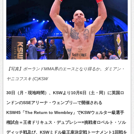
【写真】ポーランドMMA界のエースとなり得るか。ダミアン・
ヤニコフスキ (C)KSW
30日（月・現地時間）、KSWより10月6日（土・同）に英国ロ
ンドンのSSEアリーナ・ウェンブリ―で開催される
KSW45「The Return to Wembley」でKSWウェルター級選手
権試合＝王者ドリキュス・デュプレシー×挑戦者ロベルト・ソル
ディッチ戦及び、KSWミドル級王座決定戦トーナメント1回戦を