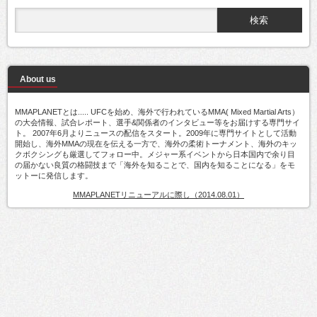
About us
MMAPLANETとは..... UFCを始め、海外で行われているMMA( Mixed Martial Arts）
の大会情報、試合レポート、選手&関係者のインタビュー等をお届けする専門サイ
ト。 2007年6月よりニュースの配信をスタート。2009年に専門サイトとして活動
開始し、海外MMAの現在を伝える一方で、海外の柔術トーナメント、海外のキッ
クボクシングも厳選してフォロー中。メジャー系イベントから日本国内で余り目
の届かない良質の格闘技まで「海外を知ることで、国内を知ることになる」をモ
ットーに発信します。
MMAPLANETリニューアルに際し（2014.08.01）