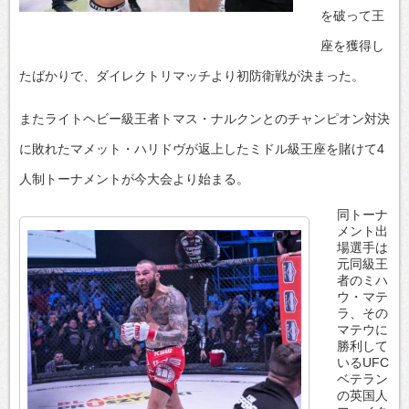
を破って王
座を獲得し
たばかりで、ダイレクトリマッチより初防衛戦が決まった。
またライトヘビー級王者トマス・ナルクンとのチャンピオン対決
に敗れたマメット・ハリドヴが返上したミドル級王座を賭けて4
人制トーナメントが今大会より始まる。
同トーナ
メント出
場選手は
元同級王
者のミハ
ウ・マテ
ラ、その
マテウに
勝利して
いるUFC
ベテラン
の英国人