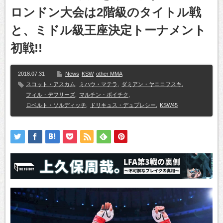
ロンドン大会は2階級のタイトル戦
と、ミドル級王座決定トーナメント
初戦!!
2018.07.31
News
KSW
other MMA
スコット・アスカム
,
ミハウ・マテラ
,
ダミアン・ヤニコフスキ
,
フィル・デフリーズ
,
マルチン・ボイチク
,
ロベルト・ソルディッチ
,
ドリキュス・デュプレシー
,
KSW45