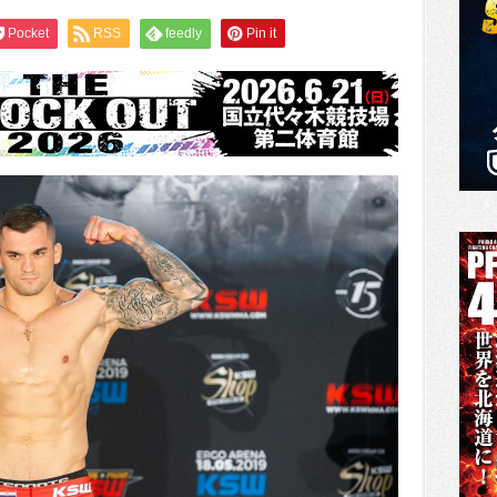
Pocket
RSS
feedly
Pin it