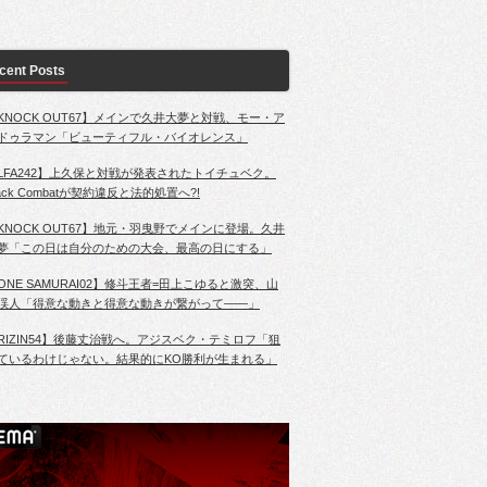
cent Posts
KNOCK OUT67】メインで久井大夢と対戦、モー・ア
ドゥラマン「ビューティフル・バイオレンス」
LFA242】上久保と対戦が発表されたトイチュベク。
lack Combatが契約違反と法的処置へ?!
KNOCK OUT67】地元・羽曳野でメインに登場。久井
夢「この日は自分のための大会、最高の日にする」
ONE SAMURAI02】修斗王者=田上こゆると激突、山
渓人「得意な動きと得意な動きが繋がって――」
RIZIN54】後藤丈治戦へ。アジスベク・テミロフ「狙
ているわけじゃない。結果的にKO勝利が生まれる」