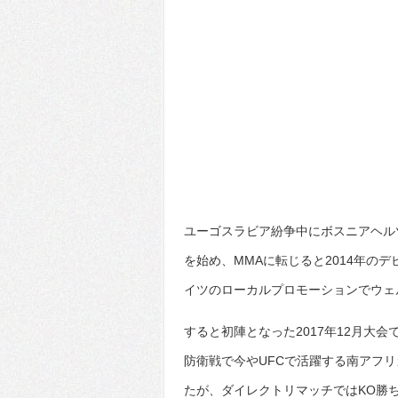
ユーゴスラビア紛争中にボスニアヘル
を始め、MMAに転じると2014年の
イツのローカルプロモーションでウェ
すると初陣となった2017年12月大
防衛戦で今やUFCで活躍する南アフ
たが、ダイレクトリマッチではKO勝