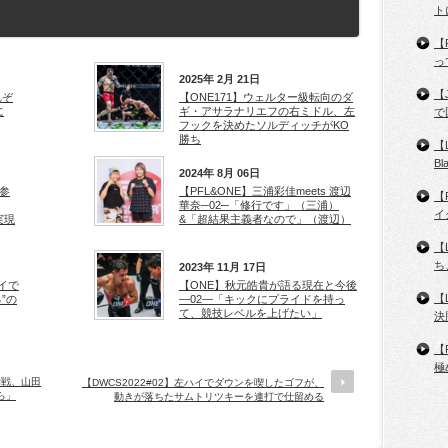
ト
【
っ
2025年 2月 21日
【
それぞ
【ONE171】ウェルター級転向のダ
に
ギ・アサラナリエフの右ミドル、左
で
フックを決めたソルディッチがKO
勝ち
【
B
2024年 8月 06日
E参
【PFL&ONE】三浦彩佳meets 渡辺
【
華奈─02─「修行です」（三浦）
イ
実現
&「超結果主義者なので」（渡辺）
【
ち
2023年 11月 17日
イで
【ONE】秋元皓貴が語る現在と今後
【
”の
―02―「キックにプライドを持っ
て、競技レベルを上げたい」
決
【
極
幸戦、山田
【DWCS2022#02】左ハイでダウンを喫したゴフが、
ら」
動きが落ちたサムトリツキーを連打で仕留める