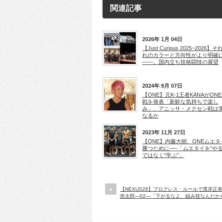
関連記事
2026年 1月 04日
【Just Curious 2025~2026】
れのカラーと方向性がより明確
――。国内立ち技格闘技の展望
2024年 9月 07日
【ONE】元K-1王者KANAがON
戦を発表「新鮮な気持ちで楽し
み」、アニッサ・メクセン戦は
なるか
2023年 11月 27日
【ONE】内藤大樹、ONEムエタ
勝つために──「ムエタイを“やる
ではなく“学ぶ”」
【NEXUS28】プログレス・ルールで濱岸正
崇太郎―02―「下がるなよ、組み技なんだか