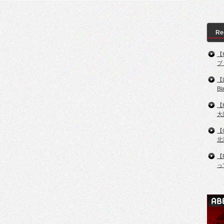
Re
【
ブ
【
B
【
大
【
北
【
っ