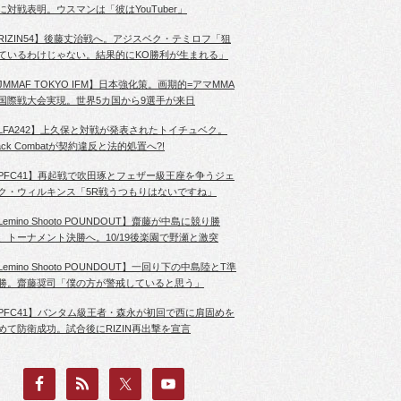
に対戦表明。ウスマンは「彼はYouTuber」
RIZIN54】後藤丈治戦へ。アジスベク・テミロフ「狙
ているわけじゃない。結果的にKO勝利が生まれる」
JMMAF TOKYO IFM】日本強化策。画期的=アマMMA
国際戦大会実現。世界5カ国から9選手が来日
LFA242】上久保と対戦が発表されたトイチュベク。
lack Combatが契約違反と法的処置へ?!
PFC41】再起戦で吹田琢とフェザー級王座を争うジェ
ク・ウィルキンス「5R戦うつもりはないですね」
Lemino Shooto POUNDOUT】齋藤が中島に競り勝
、トーナメント決勝へ。10/19後楽園で野瀬と激突
Lemino Shooto POUNDOUT】一回り下の中島陸とT準
勝。齋藤奨司「僕の方が警戒していると思う」
PFC41】バンタム級王者・森永が初回で西に肩固めを
めて防衛成功。試合後にRIZIN再出撃を宣言