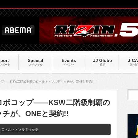
port
Special
Events
JJ Globo
J-C
レポート
スペシャル
イベント
柔術
国内M
プ――KSW二階級制覇のロベルト・ソルディッチが、ONEと契約!!
ロボコップ――KSW二階級制覇の
チが、ONEと契約!!
ロベルト・ソルディッチ