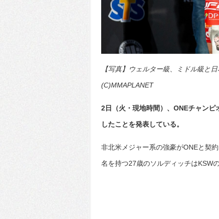
【写真】ウェルター級、ミドル級と日
(C)MMAPLANET
2日（火・現地時間）、ONEチャンピ
したことを発表している。
非北米メジャー系の強豪がONEと契
名を持つ27歳のソルディッチはKS