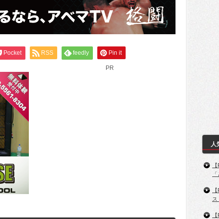
Pocket
RSS
feedly
Pin it
PR
人
【
「
【
ス
【