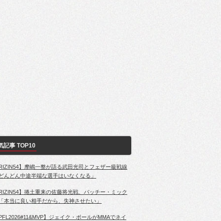
気記事 TOP10
RIZIN54】摩嶋一整が語る武田光司とフェザー級戦線
どんどん中途半端な選手はいなくなる」
RIZIN54】捲土重来の佐藤将光戦、パッチー・ミック
「本当に良い相手だから、失神させたい」
PFL2026#11&MVP】ジェイク・ポールがMMAでネイ