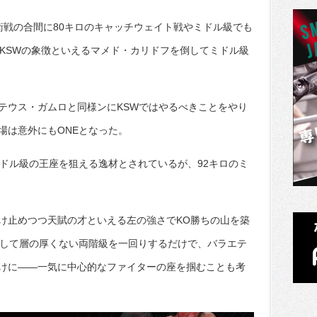
衛戦の合間に80キロのキャッチウェイト戦やミドル級でも
にKSWの象徴といえるマメド・カリドフを倒してミドル級
テウス・ガムロと同様ンにKSWではやるべきことをやり
場は意外にもONEとなった。
ミドル級の王座を狙える逸材とされているが、92キロのミ
け止めつつ天賦の才といえる左の強さでKO勝ちの山を築
決して層の厚くない両階級を一回りするだけで、バラエテ
けに――一気に中心的なファイターの座を掴むことも考