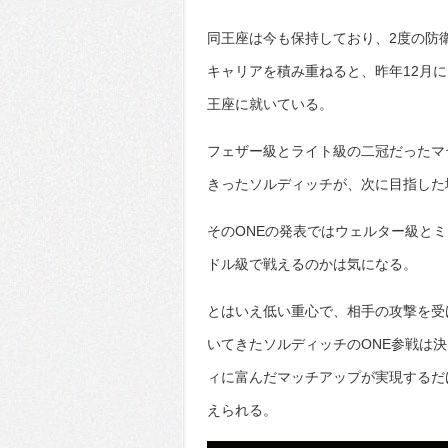
同王座は今も保持しており、2度の防
キャリアを積み重ねると、昨年12月
王座に就いている。
フェザー級とライト級の二冠だったマ
きったソルディッチが、次に目指した
そのONEの発表ではウェルター級と
ドル級で戦えるのかは気になる。
とはいえ低い重心で、相手の攻撃を受
いてきたソルディッチのONE参戦は
ィに富んだマッチアップが実現するだ
えられる。