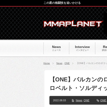
この星の格闘技を追いかける
News
Interview
Re
ニュース
インタビュー
試合
Home
News
,
ONE
【ONE】バルカンのロボコッ
【ONE】バルカンの
ロベルト・ソルディッ
2022.08.03
News
ONE
ONE
,