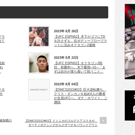
2023年 8月 26日
グラ
【UFC ESPN52】木下がゴフにTD
当て
を許さずも、右ボディーブローでマ
ットに沈みオクタゴン2連敗
2023年 8月 22日
戦前
【UFC ESPN52】オクタゴン2戦
どれ
目、初勝利へ。木下憂朔─01─「ま
」
ずは自分が落ち着いて戦うこと」
2022年 8月 04日
クタ
【DWCS2022#02】巨大逆転勝ち、
大
クリス・ダンカンを始め5人の勝者
が全員UFCへ。ダナ・ホワイト、ご
満悦
階級制覇の
【DWCS2022#02】ドミニカのコルテスアコスタが、
ダーティボクシングからスザーチをパウンドアウト