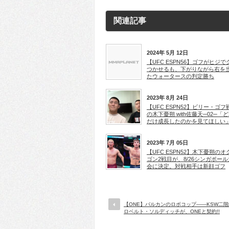
関連記事
2024年 5月 12日
【UFC ESPN56】ゴフがヒジで
つかせるも、下がりながら右を
たウォータースの判定勝ち
2023年 8月 24日
【UFC ESPN52】ビリー・ゴフ
の木下憂朔 with佐藤天─02─「
だけ成長したのかを見てほしい
2023年 7月 05日
【UFC ESPN52】木下憂朔のオ
ゴン2戦目が、8/26シンガポール
会に決定。対戦相手は新顔ゴフ
【ONE】バルカンのロボコップ――KSW二
ロベルト・ソルディッチが、ONEと契約!!