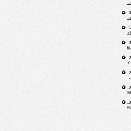
っ
【
ト
【
で
【
B
【
イ
【
ち
【
決
【
程