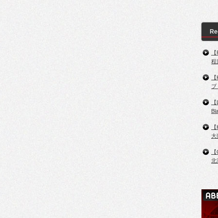
Re
【
程
【
ブ
【
B
【
大
【
北