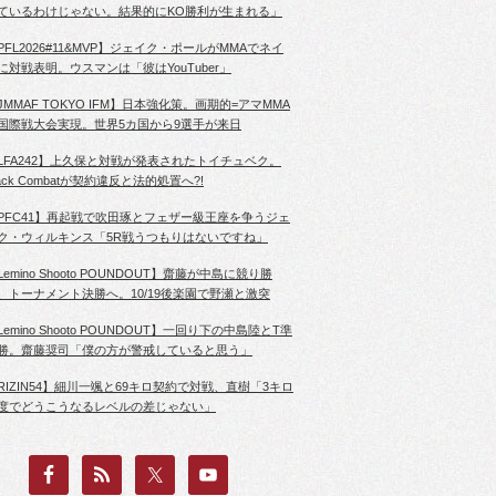
ているわけじゃない。結果的にKO勝利が生まれる」
PFL2026#11&MVP】ジェイク・ポールがMMAでネイ
に対戦表明。ウスマンは「彼はYouTuber」
JMMAF TOKYO IFM】日本強化策。画期的=アマMMA
国際戦大会実現。世界5カ国から9選手が来日
LFA242】上久保と対戦が発表されたトイチュベク。
lack Combatが契約違反と法的処置へ?!
PFC41】再起戦で吹田琢とフェザー級王座を争うジェ
ク・ウィルキンス「5R戦うつもりはないですね」
Lemino Shooto POUNDOUT】齋藤が中島に競り勝
、トーナメント決勝へ。10/19後楽園で野瀬と激突
Lemino Shooto POUNDOUT】一回り下の中島陸とT準
勝。齋藤奨司「僕の方が警戒していると思う」
RIZIN54】細川一颯と69キロ契約で対戦、直樹「3キロ
度でどうこうなるレベルの差じゃない」