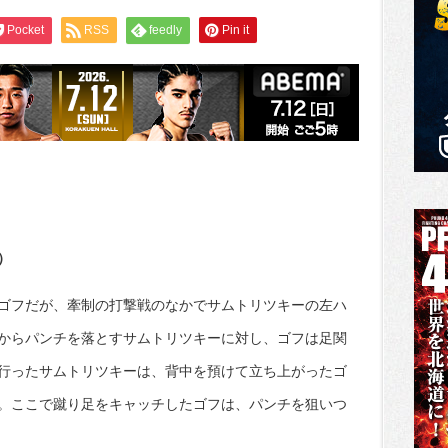
Pocket
RSS
feedly
Pin it
）
ゴフだが、牽制の打撃戦のなかでサムトリツキーの左ハ
からパンチを落とすサムトリツキーに対し、ゴフは足関
行ったサムトリツキーは、背中を預けて立ち上がったゴ
。ここで蹴り足をキャッチしたゴフは、パンチを狙いつ