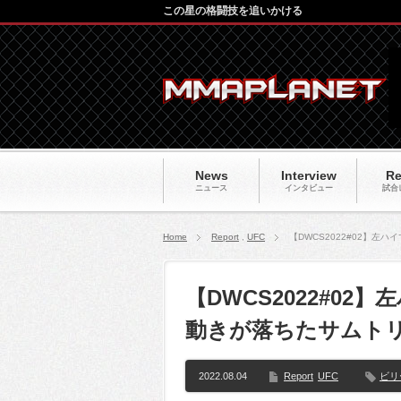
この星の格闘技を追いかける
News
Interview
Re
ニュース
インタビュー
試合
Home
Report
,
UFC
【DWCS2022#02】
【DWCS2022#0
動きが落ちたサムト
2022.08.04
Report
UFC
ビリ