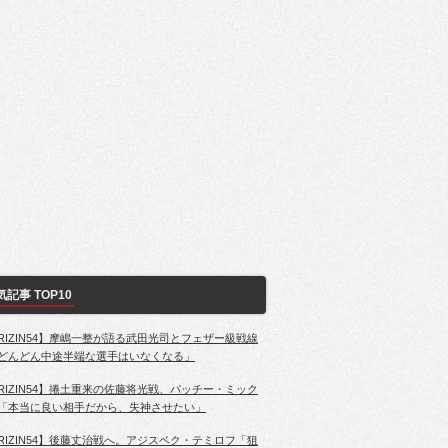
気記事 TOP10
RIZIN54】摩嶋一整が語る武田光司とフェザー級戦線
どんどん中途半端な選手はいなくなる」
RIZIN54】捲土重来の佐藤将光戦、パッチー・ミック
「本当に良い相手だから、失神させたい」
RIZIN54】後藤丈治戦へ。アジスベク・テミロフ「狙