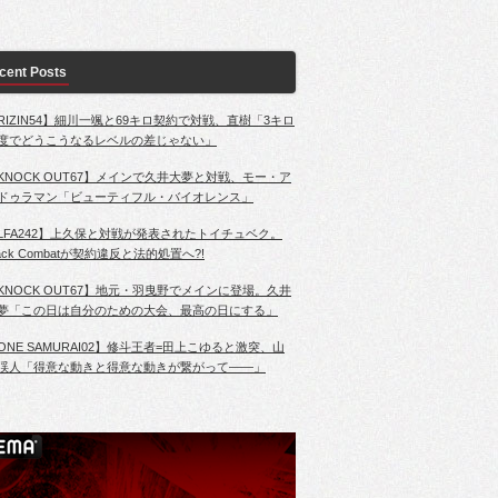
cent Posts
RIZIN54】細川一颯と69キロ契約で対戦、直樹「3キロ
度でどうこうなるレベルの差じゃない」
KNOCK OUT67】メインで久井大夢と対戦、モー・ア
ドゥラマン「ビューティフル・バイオレンス」
LFA242】上久保と対戦が発表されたトイチュベク。
lack Combatが契約違反と法的処置へ?!
KNOCK OUT67】地元・羽曳野でメインに登場。久井
夢「この日は自分のための大会、最高の日にする」
ONE SAMURAI02】修斗王者=田上こゆると激突、山
渓人「得意な動きと得意な動きが繋がって――」