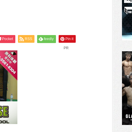
Pocket
RSS
feedly
Pin it
PR