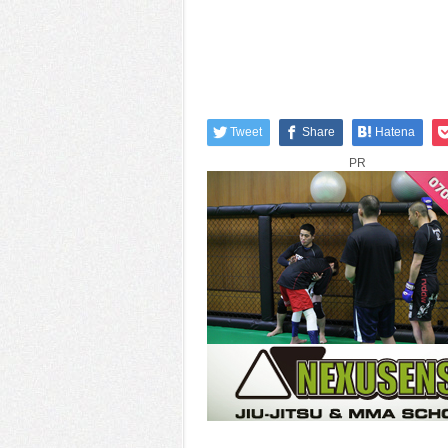
Tweet
Share
Hatena
PR