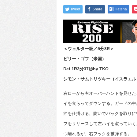
Tweet
Share
Hatena
＜ウェルター級／5分3R＞
ビリー・ゴフ（米国）
Def.1R3分37秒by TKO
シモン・サムトリツキー（イスラエル
右ローから右オーバーハンドを見せた
イを食らってダウンする。ガードの中
節を仕掛ける。防いでバックを取りに
フをリリースして左ハイを蹴っていく
つ離れるが、右フックを被弾する。