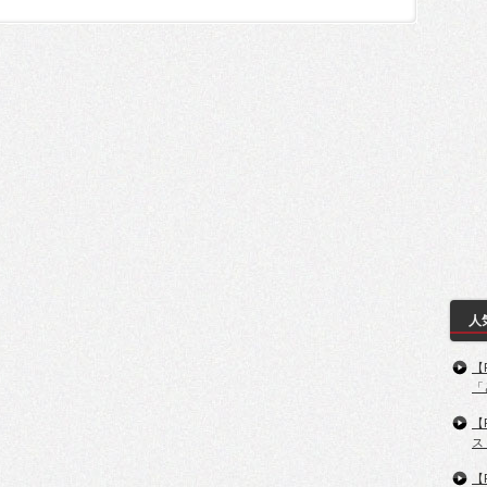
人
【
「
【
ス
【