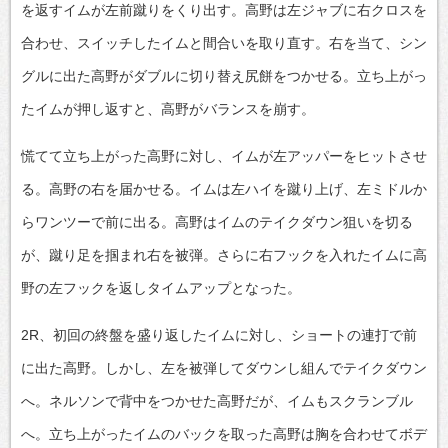
を返すイムが左前蹴りをくり出す。高野は左ジャブに右クロスを
合わせ、スイッチしたイムと間合いを取り直す。右を当て、シン
グルに出た高野がダブルに切り替え尻餅をつかせる。立ち上がっ
たイムが押し返すと、高野がバランスを崩す。
慌てて立ち上がった高野に対し、イムが左アッパーをヒットさせ
る。高野の右を届かせる。イムは左ハイを蹴り上げ、左ミドルか
らワンツーで前に出る。高野はイムのテイクダウン狙いを切る
が、蹴り足を掴まれ右を被弾。さらに右フックを入れたイムに高
野の左フックを返しタイムアップとなった。
2R、初回の終盤を盛り返したイムに対し、ショートの連打で前
に出た高野。しかし、左を被弾してダウンし組んでテイクダウン
へ。ネルソンで背中をつかせた高野だが、イムもスクランブル
へ。立ち上がったイムのバックを取った高野は胸を合わせてボデ