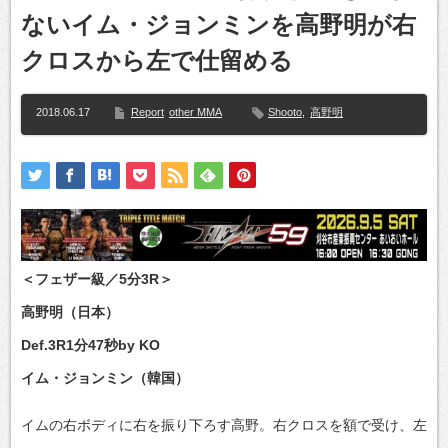
ないイム・ジョンミンを高野明が右
クロスから左で仕留める
2018.06.17
Report
other MMA
Shooto
,
高野明
＜フェザー級／5分3R＞
高野明（日本）
Def.3R1分47秒by KO
イム・ジョンミン（韓国）
イムの右ボディに右を振り下ろす高野。右クロスを額で受け、左