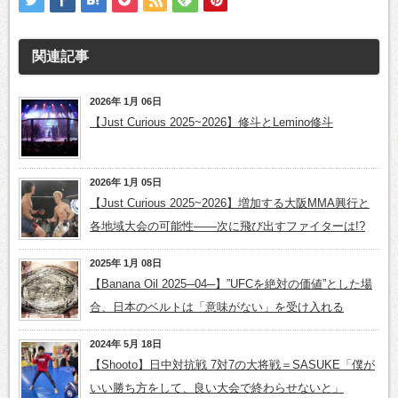
関連記事
2026年 1月 06日
【Just Curious 2025~2026】修斗とLemino修斗
2026年 1月 05日
【Just Curious 2025~2026】増加する大阪MMA興行と
各地域大会の可能性——次に飛び出すファイターは!?
2025年 1月 08日
【Banana Oil 2025─04─】”UFCを絶対の価値”とした場
合、日本のベルトは「意味がない」を受け入れる
2024年 5月 18日
【Shooto】日中対抗戦 7対7の大将戦＝SASUKE「僕が
いい勝ち方をして、良い大会で終わらせないと」