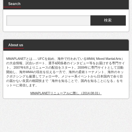
Search
About us
MMAPLANETとは..... UFCを始め、海外で行われているMMA( Mixed Martial Arts）
の大会情報、試合レポート、選手&関係者のインタビュー等をお届けする専門サイ
ト。 2007年6月よりニュースの配信をスタート。2009年に専門サイトとして活動
開始し、海外MMAの現在を伝える一方で、海外の柔術トーナメント、海外のキッ
クボクシングも厳選してフォロー中。メジャー系イベントから日本国内で余り目
の届かない良質の格闘技まで「海外を知ることで、国内を知ることになる」をモ
ットーに発信します。
MMAPLANETリニューアルに際し（2014.08.01）