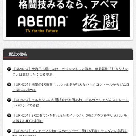
最近の投稿
【RIZIN54】大晦日出場に向け、ガジャマトフと激突。伊藤裕樹「好きな人の
ことは真似したくなる現象」
【UFN284】衝撃の1R決着！サルキルドが巧みなバックコントールからガムロ
にRNCを極める
【UFN284】エルキンスの引退試合は初回35秒、デルヴァリエが左ストレート
→パウンドで介錯
【UFN284】2Rにダウンを奪われたタイナラが、3Rにダウンを奪い返しレモ
ス越え&UFC4連勝に
【UFN284】インカーフを軸に攻めたソウザ、元LFA王者ミランダとの熱戦を