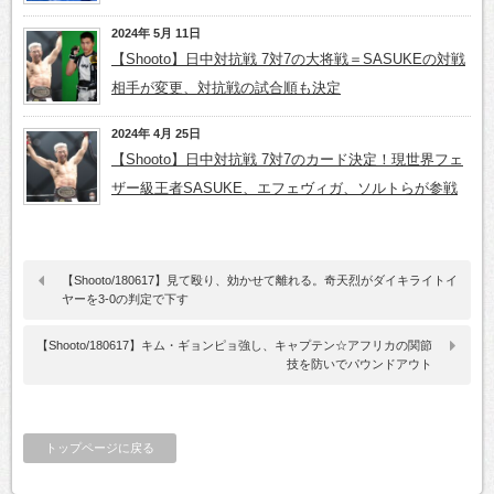
2024年 5月 11日
【Shooto】日中対抗戦 7対7の大将戦＝SASUKEの対戦
相手が変更、対抗戦の試合順も決定
2024年 4月 25日
【Shooto】日中対抗戦 7対7のカード決定！現世界フェ
ザー級王者SASUKE、エフェヴィガ、ソルトらが参戦
【Shooto/180617】見て殴り、効かせて離れる。奇天烈がダイキライトイ
ヤーを3‐0の判定で下す
【Shooto/180617】キム・ギョンピョ強し、キャプテン☆アフリカの関節
技を防いでパウンドアウト
トップページに戻る