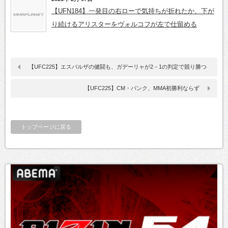
【UFN184】一発目の右ローで気持ちが折れたか、下が
り続けるアリスターをヴォルコフが左で仕留める
【UFC225】エスパルザの健闘も、ガデーリャが2－1の判定で競り勝つ
【UFC225】CM・パンク、MMA初勝利ならず
トップページに戻る