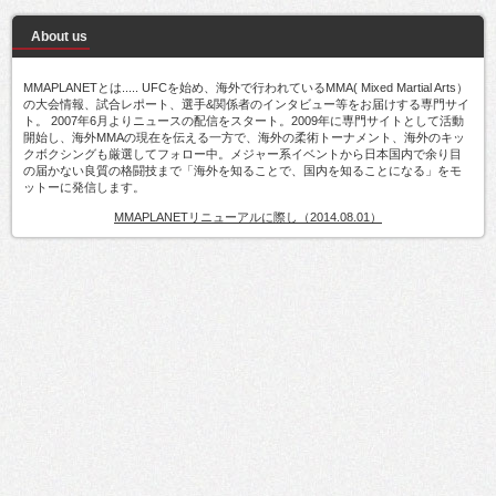
About us
MMAPLANETとは..... UFCを始め、海外で行われているMMA( Mixed Martial Arts）
の大会情報、試合レポート、選手&関係者のインタビュー等をお届けする専門サイ
ト。 2007年6月よりニュースの配信をスタート。2009年に専門サイトとして活動
開始し、海外MMAの現在を伝える一方で、海外の柔術トーナメント、海外のキッ
クボクシングも厳選してフォロー中。メジャー系イベントから日本国内で余り目
の届かない良質の格闘技まで「海外を知ることで、国内を知ることになる」をモ
ットーに発信します。
MMAPLANETリニューアルに際し（2014.08.01）