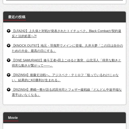
最近の投稿
【LFA242】上久保と対戦が発表されたトイチュベク。Black Combatが契約違
反と法的処置へ?!
【KNOCK OUT67】地元・羽曳野でメインに登場。久井大夢「この日は自分の
ための大会、最高の日にする」
【ONE SAMURAI02】修斗王者=田上こゆると激突、山北渓人「得意な動きと
得意な動きが繋がって――」
【RIZIN54】後藤丈治戦へ。アジスベク・テミロフ「狙っているわけじゃな
い。結果的にKO勝利が生まれる」
【RIZIN54】摩嶋一整が語る武田光司とフェザー級戦線「どんどん中途半端な
選手はいなくなる」
Movie