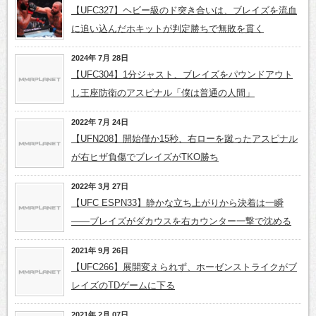
【UFC327】ヘビー級のド突き合いは、ブレイズを流血
に追い込んだホキットが判定勝ちで無敗を貫く
2024年 7月 28日
【UFC304】1分ジャスト、ブレイズをパウンドアウト
し王座防衛のアスピナル「僕は普通の人間」
2022年 7月 24日
【UFN208】開始僅か15秒、右ローを蹴ったアスピナル
が右ヒザ負傷でブレイズがTKO勝ち
2022年 3月 27日
【UFC ESPN33】静かな立ち上がりから決着は一瞬
――ブレイズがダカウスを右カウンター一撃で沈める
2021年 9月 26日
【UFC266】展開変えられず、ホーゼンストライクがブ
レイズのTDゲームに下る
2021年 2月 07日