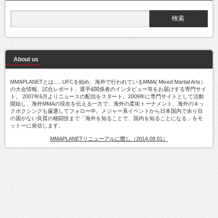
About us
MMAPLANETとは..... UFCを始め、海外で行われているMMA( Mixed Martial Arts）
の大会情報、試合レポート、選手&関係者のインタビュー等をお届けする専門サイ
ト。 2007年6月よりニュースの配信をスタート。2009年に専門サイトとして活動
開始し、海外MMAの現在を伝える一方で、海外の柔術トーナメント、海外のキッ
クボクシングも厳選してフォロー中。メジャー系イベントから日本国内で余り目
の届かない良質の格闘技まで「海外を知ることで、国内を知ることになる」をモ
ットーに発信します。
MMAPLANETリニューアルに際し（2014.08.01）