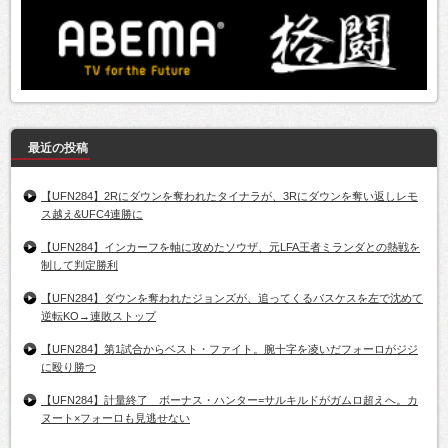
最近の投稿
【UFN284】2Rにダウンを奪われたタイナラが、3Rにダウンを奪い返しレモ
ス越え&UFC4連勝に
【UFN284】インカーフを軸に攻めたソウザ、元LFA王者ミランダとの熱戦を
制して判定勝利
【UFN284】ダウンを奪われたジョンズが、追ってくるバスケスを左で沈めて
逆転KO→連敗ストップ
【UFN284】第1試合からベスト・ファイト。腕十字を凌いだフォーロがジジ
に殴り勝つ
【UFN284】計量終了 ボーナス・ハンター=サルキルドがガムロ超えへ。カ
ヌート×フォーロも見逃せない