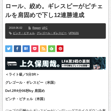
ロール、絞め。ギレスピーがピチェ
ルを肩固めで下し12連勝達成
2018.06.02
Report
UFC
ビンチ・ピチェル
,
グレゴール・ギレスピー
,
UFN131
＜ライト級／5分3R＞
グレゴール・ギレスピー（米国）
Def.2R4分06秒by 肩固め
ビンチ・ピチェル（米国）
ジャブの応酬からギレスピーがシングレッグでテイクダウンを奪