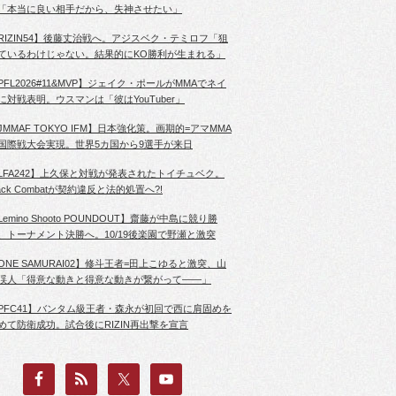
「本当に良い相手だから、失神させたい」
RIZIN54】後藤丈治戦へ。アジスベク・テミロフ「狙
ているわけじゃない。結果的にKO勝利が生まれる」
PFL2026#11&MVP】ジェイク・ポールがMMAでネイ
に対戦表明。ウスマンは「彼はYouTuber」
JMMAF TOKYO IFM】日本強化策。画期的=アマMMA
国際戦大会実現。世界5カ国から9選手が来日
LFA242】上久保と対戦が発表されたトイチュベク。
lack Combatが契約違反と法的処置へ?!
Lemino Shooto POUNDOUT】齋藤が中島に競り勝
、トーナメント決勝へ。10/19後楽園で野瀬と激突
ONE SAMURAI02】修斗王者=田上こゆると激突、山
渓人「得意な動きと得意な動きが繋がって――」
PFC41】バンタム級王者・森永が初回で西に肩固めを
めて防衛成功。試合後にRIZIN再出撃を宣言