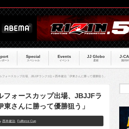
port
Special
Events
JJ Globo
J-C
レポート
スペシャル
イベント
柔術
国内M
Cup】フルフォースカップ出場、JBJJFランク1位＝西本健治「伊東さんに勝って優勝狙う」
p】フルフォースカップ出場、JBJJFラ
伊東さんに勝って優勝狙う」
西本健治
,
Fullforce Cup