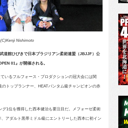
ji Nishimoto
武道館ひびきで日本ブラジリアン柔術連盟（JBJJF）公
SU OPEN 01』が開催される。
えているフルフォース・プロダクションの冠大会には関
級のトップランナー、HEATバンタム級チャンピオンの赤
キング1位を獲得した西本健治も要注目だ。メフォーゼ柔術
年、アダルト黒帯ミドル級にエントリーした西本に初イン