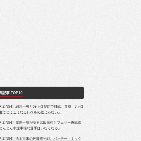
気記事 TOP10
RIZIN54】細川一颯と69キロ契約で対戦、直樹「3キロ
度でどうこうなるレベルの差じゃない」
RIZIN54】摩嶋一整が語る武田光司とフェザー級戦線
どんどん中途半端な選手はいなくなる」
RIZIN54】捲土重来の佐藤将光戦、パッチー・ミック