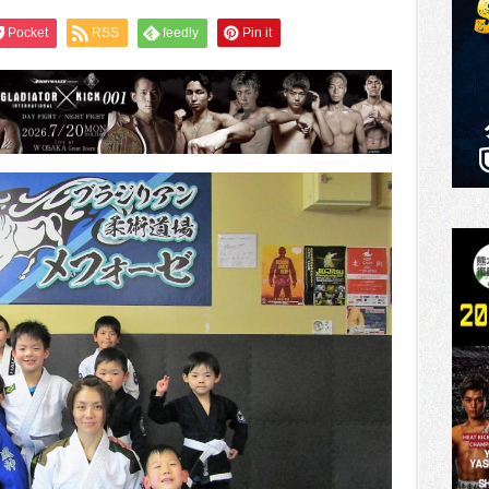
Pocket
RSS
feedly
Pin it