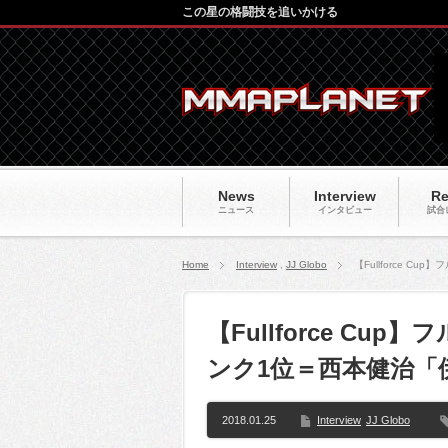
この星の格闘技を追いかける
News
Interview
Re
ニュース
インタビュー
試合
Home
Interview
,
JJ Globo
【Fullforce 
【Fullforce Cu
ンク1位＝西本健治「
2018.01.25
Interview
JJ Globo