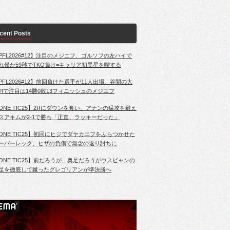
cent Posts
PFL2026#12】注目のメジエフ、ゴルソフの左ハイで
れ僅か59秒でTKO負け=キャリア初黒星を喫する
PFL2026#12】前回負けた選手が11人出場、谷間の大
?!で注目は14勝0敗13フィニッシュのメジエフ
ONE TIC25】2Rにダウンを奪い、アナンの猛攻を耐え
スアキムが2-1で勝ち「正直、ラッキーだった」
ONE TIC25】初回にヒジでダヤカエフをふらつかせた
ーパーレック、ヒザの負傷で無念の返り討ちに
ONE TIC25】前だろうが、奥足だろうがウスビャンの
足を徹底して蹴ったグレゴリアンが準決勝へ