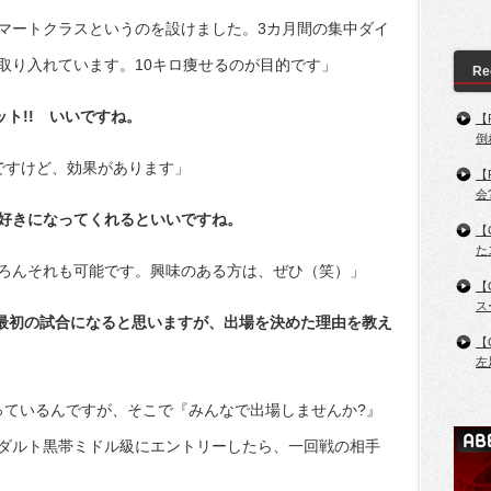
マートクラスというのを設けました。3カ月間の集中ダイ
取り入れています。10キロ痩せるのが目的です」
Re
ット!! いいですね。
【
倒
ですけど、効果があります」
【
会
好きになってくれるといいですね。
【
た
ろんそれも可能です。興味のある方は、ぜひ（笑）」
【
ス
018年最初の試合になると思いますが、出場を決めた理由を教え
【
左
ながっているんですが、そこで『みんなで出場しませんか?』
ダルト黒帯ミドル級にエントリーしたら、一回戦の相手