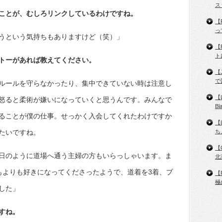
ス
ことが、むしろリンクしているわけですね。
【
っ
うという気持ちもありますけど（笑）」
【
ト
トーがあれば教えてください。
【
で
ルールを守らなかったり、集中できていない時は注意し
【
怒ると柔術が嫌いになっていくと思うんです。みんなで
B
ることが僕の仕事。せっかく入会してくれたわけですか
【
たいですね。
ち
【
日のように道場へ通う主婦の方もいらっしゃいます。ま
北
もよりも好きになってくださったようで、道着を3着、ブ
【
極
した」
すね。