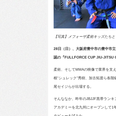
【写真】メフォーザ柔術キッズたちと (C)Ken
28日（日）、大阪府豊中市の豊中市立
認の『FULLFORCE CUP JIU-JIT
柔術、そしてMMAの映像で業界を支
根“シュレック”秀樹、加古拓渡ら各階
尾セイジらが出場する。
そんななか、昨年のJBJJF黒帯ラン
アカデミーを北九州にオープンして1
タビューを試みた。