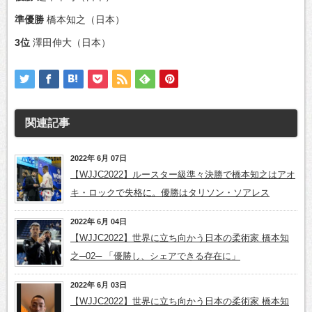
準優勝
橋本知之（日本）
3位
澤田伸大（日本）
関連記事
2022年 6月 07日
【WJJC2022】ルースター級準々決勝で橋本知之はアオ
キ・ロックで失格に。優勝はタリソン・ソアレス
2022年 6月 04日
【WJJC2022】世界に立ち向かう日本の柔術家 橋本知
之─02─ 「優勝し、シェアできる存在に」
2022年 6月 03日
【WJJC2022】世界に立ち向かう日本の柔術家 橋本知