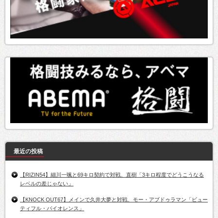
最近の投稿
【RIZIN54】細川一颯と69キロ契約で対戦、直樹「3キロ程度でどうこうなる
レベルの差じゃない」
【KNOCK OUT67】メインで久井大夢と対戦、モー・アブドゥラマン「ビュー
ティフル・バイオレンス」