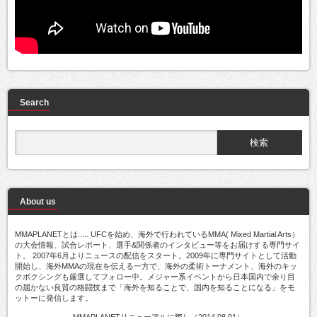
Search
About us
MMAPLANETとは..... UFCを始め、海外で行われているMMA( Mixed Martial Arts）
の大会情報、試合レポート、選手&関係者のインタビュー等をお届けする専門サイ
ト。 2007年6月よりニュースの配信をスタート。2009年に専門サイトとして活動
開始し、海外MMAの現在を伝える一方で、海外の柔術トーナメント、海外のキッ
クボクシングも厳選してフォロー中。メジャー系イベントから日本国内で余り目
の届かない良質の格闘技まで「海外を知ることで、国内を知ることになる」をモ
ットーに発信します。