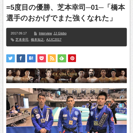
=5度目の優勝、芝本幸司─01─「橋本
選手のおかげでまた強くなれた」
2017.09.17
Interview
JJ Globo
芝本幸司
,
橋本知之
,
AJJC2017