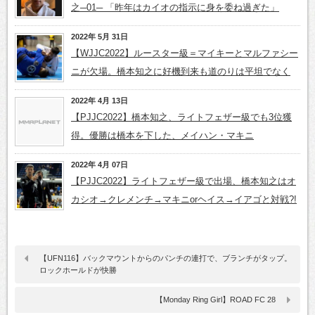
之─01─ 「昨年はカイオの指示に身を委ね過ぎた」
2022年 5月 31日
【WJJC2022】ルースター級＝マイキーとマルファシー
ニが欠場。橋本知之に好機到来も道のりは平坦でなく
2022年 4月 13日
【PJJC2022】橋本知之、ライトフェザー級でも3位獲
得。優勝は橋本を下した、メイハン・マキニ
2022年 4月 07日
【PJJC2022】ライトフェザー級で出場、橋本知之はオ
カシオ→クレメンチ→マキニorヘイス→イアゴと対戦?!
【UFN116】バックマウントからのパンチの連打で、ブランチがタップ。
ロックホールドが快勝
【Monday Ring Girl】ROAD FC 28