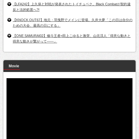
【LFA242】上久保と対戦が発表されたトイチュベク。Black Combatが契約違
反と法的処置へ?!
【KNOCK OUT67】地元・羽曳野でメインに登場。久井大夢「この日は自分の
ための大会、最高の日にする」
【ONE SAMURAI02】修斗王者=田上こゆると激突、山北渓人「得意な動きと
得意な動きが繋がって――」
Movie