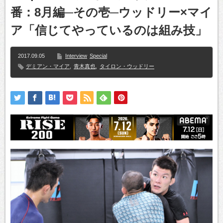
番：8月編─その壱─ウッドリー×マイ
ア「信じてやっているのは組み技」
2017.09.05
Interview
Special
デミアン・マイア
,
青木真也
,
タイロン・ウッドリー