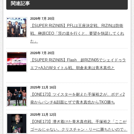
関連記事
2026年 7月 20日
【SUPER RIZIN05】PFLは王座決定戦、RIZINは防衛
戦。榊原CEO「茨の道を行くと、要望を快諾してくれ
た」
2026年 7月 20日
【SUPER RIZIN05】Flash 超RIZIN05でシェイドゥラ
エフ×AJのWタイトル戦。朝倉未来は青木真也と
2025年 11月 16日
【ONE173】ツイスターを耐えた手塚裕之が、ボディ2
発からパンチ&顔面ヒザで青木真也からTKO勝ち
2025年 11月 12日
【ONE173】漕ぎ着けた青木真也戦。手塚裕之「ここが
ゴールじゃない。クリスチャン・リーに勝ちたいので」