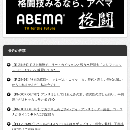
最近の投稿
【RIZIN54】RIZIN初陣で、リー・カイウェンと戦う水野新太「よりフィニッ
シュにこだわって練習してきた」
【RIZIN54】秋元強真戦へ、クレベル・コイケ「古い時代と新しい時代の戦い
かもしれませんが、私は今でも」
【KNOCK OUT67】アンリミとしてけれんみの無い確実性の増した戦い。平川
蓮斗が辻村を右→サカボでKO
【KNOCK OUT67】サカボ＆三点ヒザ=レディ・アンリミッター誕生。コ・ユ
ナがタイソンRINAに判定勝ち
【PFL2026#12】バトルがロスタにTDを許さずスプリット判定で勝利。王座挑
戦に向けて連戦直訴