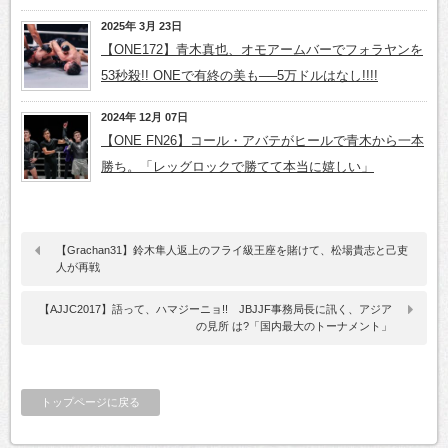
2025年 3月 23日
【ONE172】青木真也、オモアームバーでフォラヤンを
53秒殺!! ONEで有終の美も──5万ドルはなし!!!!
2024年 12月 07日
【ONE FN26】コール・アバテがヒールで青木から一本
勝ち。「レッグロックで勝てて本当に嬉しい」
【Grachan31】鈴木隼人返上のフライ級王座を賭けて、松場貴志と己吏
人が再戦
【AJJC2017】語って、ハマジーニョ!! JBJJF事務局長に訊く、アジア
の見所 は?「国内最大のトーナメント」
トップページに戻る