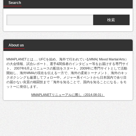
Search
About us
MMAPLANETとは..... UFCを始め、海外で行われているMMA( Mixed Martial Arts）
の大会情報、試合レポート、選手&関係者のインタビュー等をお届けする専門サイ
ト。 2007年6月よりニュースの配信をスタート。2009年に専門サイトとして活動
開始し、海外MMAの現在を伝える一方で、海外の柔術トーナメント、海外のキッ
クボクシングも厳選してフォロー中。メジャー系イベントから日本国内で余り目
の届かない良質の格闘技まで「海外を知ることで、国内を知ることになる」をモ
ットーに発信します。
MMAPLANETリニューアルに際し（2014.08.01）