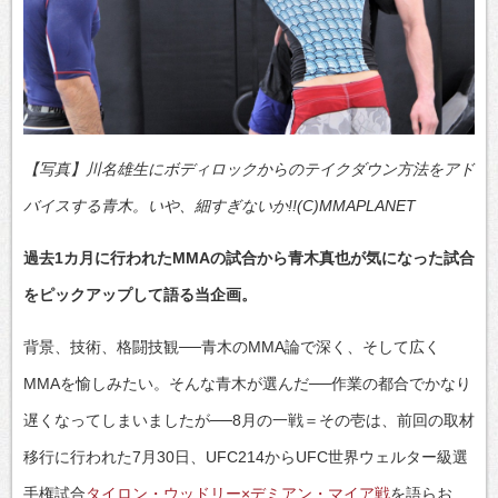
【写真】川名雄生にボディロックからのテイクダウン方法をアド
バイスする青木。いや、細すぎないか!!(C)MMAPLANET
過去1カ月に行われたMMAの試合から青木真也が気になった試合
をピックアップして語る当企画。
背景、技術、格闘技観──青木のMMA論で深く、そして広く
MMAを愉しみたい。そんな青木が選んだ──作業の都合でかなり
遅くなってしまいましたが──8月の一戦＝その壱は、前回の取材
移行に行われた7月30日、UFC214からUFC世界ウェルター級選
手権試合
タイロン・ウッドリー×デミアン・マイア戦
を語らお