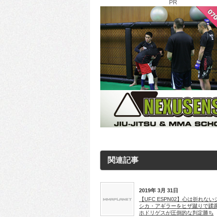
PR
関連記事
2019年 3月 31日
【UFC ESPN02】心は折れない
シカ・アギラーをヒザ蹴りで蹂
ホドリゲスが圧倒的な判定勝ち