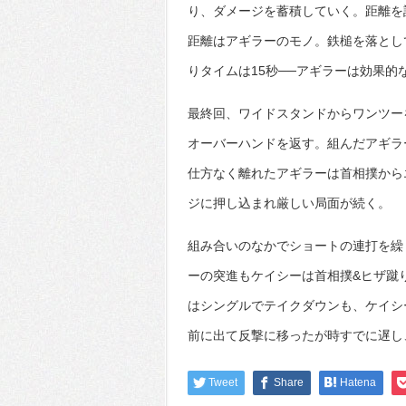
り、ダメージを蓄積していく。距離を
距離はアギラーのモノ。鉄槌を落とし
りタイムは15秒──アギラーは効果的
最終回、ワイドスタンドからワンツー
オーバーハンドを返す。組んだアギラ
仕方なく離れたアギラーは首相撲から
ジに押し込まれ厳しい局面が続く。
組み合いのなかでショートの連打を繰
ーの突進もケイシーは首相撲&ヒザ蹴
はシングルでテイクダウンも、ケイシ
前に出て反撃に移ったが時すでに遅し
Tweet
Share
Hatena