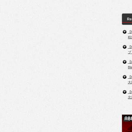
Re
【
程
【
ブ
【
B
【
大
【
北