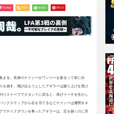
Pocket
RSS
feedly
Pin it
集まる。長身のケイシーがワンツーを振るって前に出
スを崩す。飛び込もうとしたアギラーは蹴り上げを受け
刈りスイープでスタンドに戻ると、再びリーチを生かし
バックステップから右を当てるなどケイシーは優勢をキ
グでテイクダウンを奪ったアギラーは、足を捌くのに苦