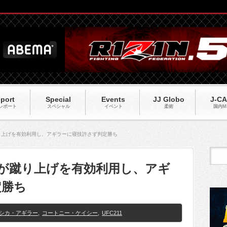
port
Special
Events
JJ Globo
J-C
レポート
スペシャル
イベント
柔術
国内M
蹴り上げを有効利用し、アギラーに寝技許さず判定勝ち
シーが蹴り上げを有効利用し、アギ
定勝ち
シカ・アギラー
,
コートニー・ケイシー
,
UFC211