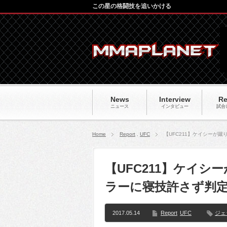
この星の格闘技を追いかける
News
Interview
Re
ニュース
インタビュー
試合
Home
Report
,
UFC
【UFC211】ケイシーが
【UFC211】ケイ
ラーに寝技許さず判
2017.05.14
Report
UFC
ジェ