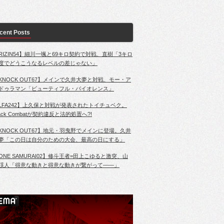
cent Posts
RIZIN54】細川一颯と69キロ契約で対戦、直樹「3キロ
度でどうこうなるレベルの差じゃない」
KNOCK OUT67】メインで久井大夢と対戦、モー・ア
ドゥラマン「ビューティフル・バイオレンス」
LFA242】上久保と対戦が発表されたトイチュベク。
lack Combatが契約違反と法的処置へ?!
KNOCK OUT67】地元・羽曳野でメインに登場。久井
夢「この日は自分のための大会、最高の日にする」
ONE SAMURAI02】修斗王者=田上こゆると激突、山
渓人「得意な動きと得意な動きが繋がって――」