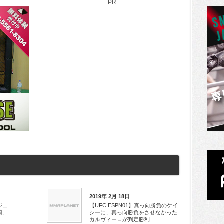
PR
2019年 2月 18日
ジェ
【UFC ESPN01】真っ向勝負のケイ
躙、
シーに、真っ向勝負をさせなかった
カルヴィーロが判定勝利