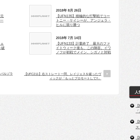
2018年 8月 26日
が元
【UFN135】積極的な打撃戦でコー
&一
トニー・ケイシーが、アンジェラ・
ヒルに競り勝つ
2018年 7月 14日
ジェ
【UFN133】計量終了 最大のファ
を破
イトウィーク後も、この陣容。イワ
ノフが初戦でメイン、シガノと対戦
、バルゾラ
【UFC211】右ストレート一閃、レイジェスを破ったヴ
ィックが「もっとプロモートして!!」
人
【
「
【
ス
【