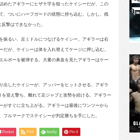
詰めたアギラーにヒザ十字を狙ったケイシーだが、この
て、ついにハーフガードの状態に持ち込む。しかし、残
な反撃はできなかった。
を振るい、左ミドルにつなげるケイシー。アギラーは右
ーだが、ケイシーは体を入れ替えてケージに押し込む。
エルボーを被弾する。大量の鼻血を見たアギラーはケー
り出したケイシーが、アッパーをヒットさせる。アギラ
りを迎え撃ち、離れて左ジャブと攻勢を続ける。アギラー
ーがすぐに立ち上がる。アギラーは最後にワンツーから
、フルマークでステイシーが判定勝ちを手にした。
Pocket
RSS
feedly
Pin it