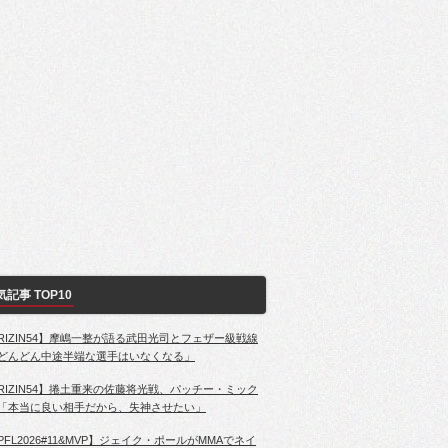
気記事 TOP10
RIZIN54】摩嶋一整が語る武田光司とフェザー級戦線
どんどん中途半端な選手はいなくなる」
RIZIN54】捲土重来の佐藤将光戦、パッチー・ミック
「本当に良い相手だから、失神させたい」
PFL2026#11&MVP】ジェイク・ポールがMMAでネイ