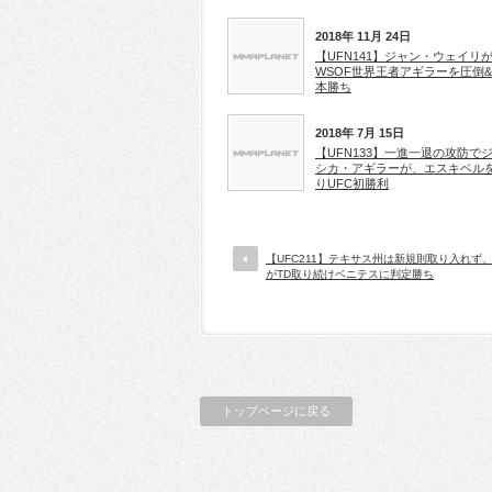
2018年 11月 24日
【UFN141】ジャン・ウェイリ
WSOF世界王者アギラーを圧倒
本勝ち
2018年 7月 15日
【UFN133】一進一退の攻防で
シカ・アギラーが、エスキベル
りUFC初勝利
【UFC211】テキサス州は新規則取り入れず
がTD取り続けベニテスに判定勝ち
トップページに戻る