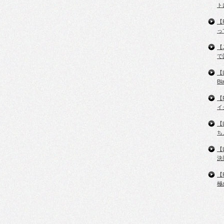
ト
【
っ
【
で
【
B
【
イ
【
ち
【
決
【
極