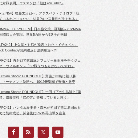
に対戦表明。ウスマンは「彼はYouTuber」
RIZIN54】後藤丈治戦へ。アジスベク・テミロフ「狙
ているわけじゃない。結果的にKO勝利が生まれる」
JMMAF TOKYO IFM】日本強化策。画期的=アマMMA
国際戦大会実現。世界5カ国から9選手が来日
LFA242】上久保と対戦が発表されたトイチュベク。
lack Combatが契約違反と法的処置へ?!
PFC41】再起戦で吹田琢とフェザー級王座を争うジェ
ク・ウィルキンス「5R戦うつもりはないですね」
Lemino Shooto POUNDOUT】齋藤が中島に競り勝
、トーナメント決勝へ。10/19後楽園で野瀬と激突
Lemino Shooto POUNDOUT】一回り下の中島陸とT準
勝。齋藤奨司「僕の方が警戒していると思う」
PFC41】バンタム級王者・森永が初回で西に肩固めを
めて防衛成功。試合後にRIZIN再出撃を宣言