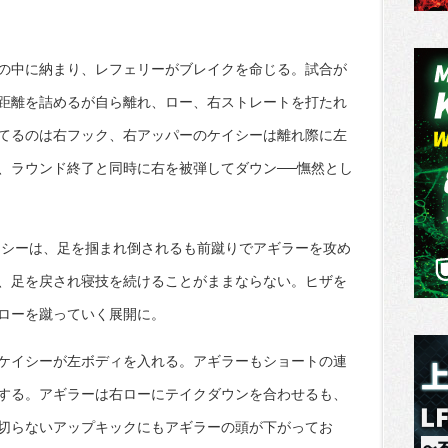
の中に納まり、レフェリーがブレイクを命じる。試合が
距離を詰めるが自ら離れ、ロー、右ストレートを打たれ
てるのは右フック、右アッパーのケイシーは離れ際に左
、ラウンド終了と同時に右を被弾してダウン──憮然とし
イシーは、足を掴まれ倒されるも前蹴りでアギラーを攻め
、足を戻され寝技を続けることがままならない。ヒザを
ローを蹴っていく展開に。
ケイシーが左ボディを入れる。アギラーもショートの連
する。アギラーは右ローにテイクダウンを合わせるも、
切らないアップキックにもアギラーの頭が下がってお