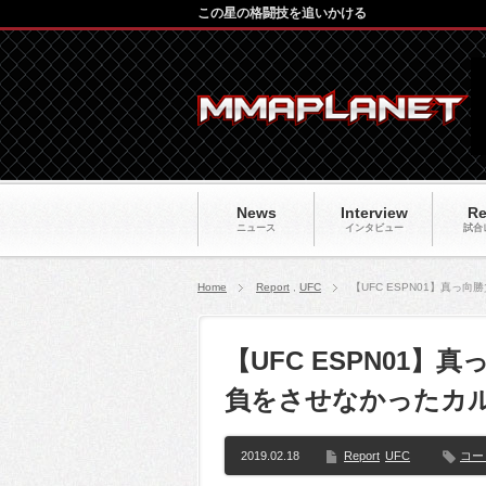
この星の格闘技を追いかける
News
Interview
Re
ニュース
インタビュー
試合
Home
Report
,
UFC
【UFC ESPN01】真
【UFC ESPN01
負をさせなかったカ
2019.02.18
Report
UFC
コー