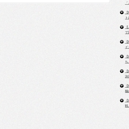
「
【
ト
【
で
【
イ
【
ち
【
決
【
極
【
戦