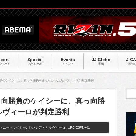
port
Special
Events
JJ Globo
J-C
レポート
スペシャル
イベント
柔術
国内M
っ向勝負のケイシーに、真っ向勝負をさせなかったカルヴィーロが判定勝利
】真っ向勝負のケイシーに、真っ向勝
ルヴィーロが判定勝利
トニー・ケイシー
,
シンシア・カルヴィーロ
,
UFC ESPN+01