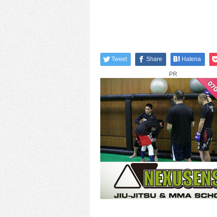
Tweet
Share
Hatena
PR