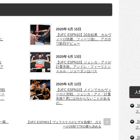
2020年 6月 15日
違
【UFC ESPN10】試合結果 カルヴ
に
ィーロ快勝、フィーリ強し、アガポ
ワ鮮烈デビュー
2020年 6月 13日
立
【UFC ESPN10】ジェシカ・アイが
でア
計量失敗。アンドレ・フィーリとシ
ャルル・ジョーダンはパス
2020年 6月 12日
初戦
【UFC ESPN10】メインでカルヴィ
人
ィー
ーロと対戦、ジェシカ・アイ「計量
…」
失敗? 男には分からないことがある
の」
【
ス
【
を一蹴。
【UFC ESPN01】ヴェラスケスがヒザを負傷? ガヌ
ーが26秒でTKO勝ち決める
ク
【