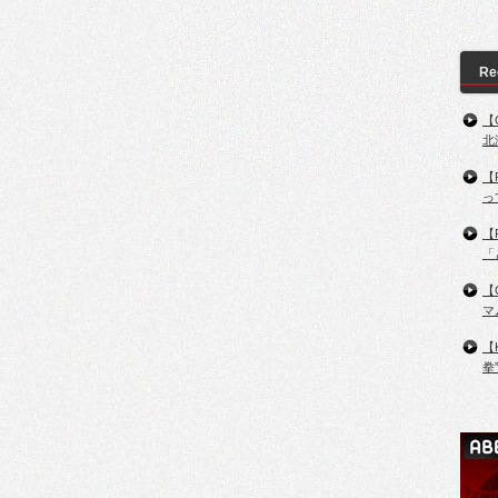
Re
【
北
【
っ
【
「
【
マ
【
拳