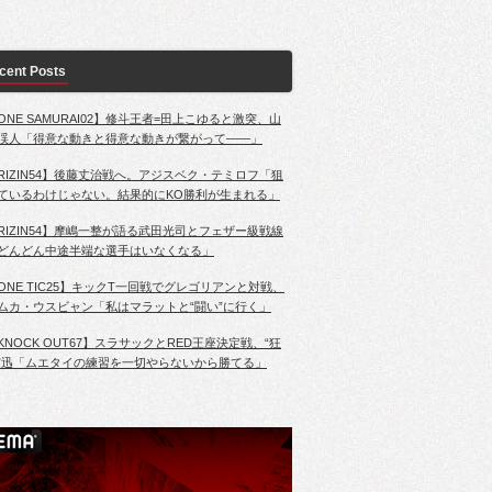
cent Posts
ONE SAMURAI02】修斗王者=田上こゆると激突、山
渓人「得意な動きと得意な動きが繋がって――」
RIZIN54】後藤丈治戦へ。アジスベク・テミロフ「狙
ているわけじゃない。結果的にKO勝利が生まれる」
RIZIN54】摩嶋一整が語る武田光司とフェザー級戦線
どんどん中途半端な選手はいなくなる」
ONE TIC25】キックT一回戦でグレゴリアンと対戦、
ムカ・ウスビャン「私はマラットと“闘い”に行く」
KNOCK OUT67】スラサックとRED王座決定戦、“狂
”迅「ムエタイの練習を一切やらないから勝てる」