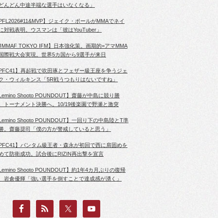
どんどん中途半端な選手はいなくなる」
PFL2026#11&MVP】ジェイク・ポールがMMAでネイ
に対戦表明。ウスマンは「彼はYouTuber」
JMMAF TOKYO IFM】日本強化策。画期的=アマMMA
国際戦大会実現。世界5カ国から9選手が来日
PFC41】再起戦で吹田琢とフェザー級王座を争うジェ
ク・ウィルキンス「5R戦うつもりはないですね」
Lemino Shooto POUNDOUT】齋藤が中島に競り勝
、トーナメント決勝へ。10/19後楽園で野瀬と激突
Lemino Shooto POUNDOUT】一回り下の中島陸とT準
勝。齋藤奨司「僕の方が警戒していると思う」
PFC41】バンタム級王者・森永が初回で西に肩固めを
めて防衛成功。試合後にRIZIN再出撃を宣言
Lemino Shooto POUNDOUT】約1年4カ月ぶりの復帰
、岩倉優輝「強い選手を倒すことで達成感が湧く」