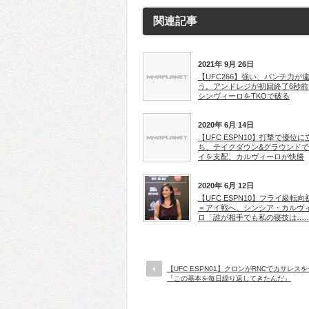
関連記事
2021年 9月 26日
【UFC266】強い、パンチ力が
う。アンドレジが初回終了6秒前
シンヴィーロをTKOで破る
2020年 6月 14日
【UFC ESPN10】打撃で優位に
ち、テイクダウン&グラウンド
イを支配。カルヴィーロが快勝
2020年 6月 12日
【UFC ESPN10】フライ級転向
＝アイ戦へ。シンシア・カルヴ
ロ「誰が相手でも私の寝技は…
【UFC ESPN01】クロンがRNCでカサレス
「この基本を毎日繰り返してきたんだ」