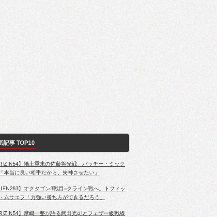
気記事 TOP10
RIZIN54】捲土重来の佐藤将光戦、パッチー・ミック
「本当に良い相手だから、失神させたい」
UFN283】オクタゴン3戦目=クライン戦へ。トフィッ
・ムサエフ「力強い勝ち方ができるだろう」
RIZIN54】摩嶋一整が語る武田光司とフェザー級戦線