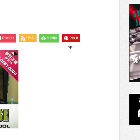
Pocket
RSS
feedly
Pin it
PR