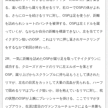
る。遠い位置から蹴りを見せるリマ。右ローでOSPの体がよれ
る。さらにローを続けるリマに対し、OSPは足を使うが、距離
を詰められショートのパンチを被弾する。OSPは左ミドルを蹴
っていくが、なかなか自分の距離を構築できない。左を当ててテ
イクダウン狙いのOSP、これはリマに押し返されサークリング
をするなかで初回が終わった。
2R、一気に距離を詰めたOSPが蹴り足を取ってテイクダウンに
成功する。クローズドガードのリマに左エルボーを落とす
OSP。蹴り上げからスクランブルに持ち込もうとして潰された
リマが、左右の目尻をカットして大量の流血が見られる。ハーフ
で固めるリマはブレイク狙いか。頭を抱えているリマに対し、枕
の状態のOSPが上腕にプレッシャーを掛ける。ここでリマがタ
ップアウト。生涯2度目のヴァンフルーチョークによる一本勝ち