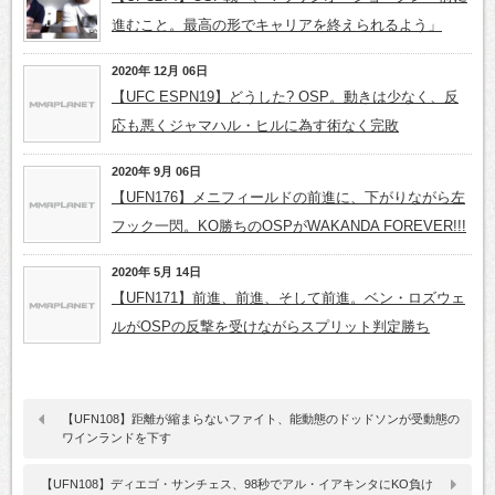
進むこと。最高の形でキャリアを終えられるよう」
2020年 12月 06日
【UFC ESPN19】どうした? OSP。動きは少なく、反
応も悪くジャマハル・ヒルに為す術なく完敗
2020年 9月 06日
【UFN176】メニフィールドの前進に、下がりながら左
フック一閃。KO勝ちのOSPがWAKANDA FOREVER!!!
2020年 5月 14日
【UFN171】前進、前進、そして前進。ベン・ロズウェ
ルがOSPの反撃を受けながらスプリット判定勝ち
【UFN108】距離が縮まらないファイト、能動態のドッドソンが受動態の
ワインランドを下す
【UFN108】ディエゴ・サンチェス、98秒でアル・イアキンタにKO負け