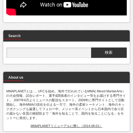
Search
About us
MMAPLANETとは..... UFCを始め、海外で行われているMMA( Mixed Martial Arts）
の大会情報、試合レポート、選手&関係者のインタビュー等をお届けする専門サイ
ト。 2007年6月よりニュースの配信をスタート。2009年に専門サイトとして活動
開始し、海外MMAの現在を伝える一方で、海外の柔術トーナメント、海外のキッ
クボクシングも厳選してフォロー中。メジャー系イベントから日本国内で余り目
の届かない良質の格闘技まで「海外を知ることで、国内を知ることになる」をモ
ットーに発信します。
MMAPLANETリニューアルに際し（2014.08.01）