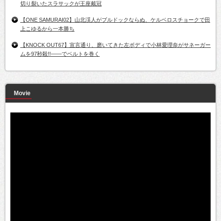
切り裂いたスラサックが王座戴冠
【ONE SAMURAI02】山北渓人がブルドックならぬ、ケルベロスチョークで田
上こゆるから一本勝ち
【KNOCK OUT67】宣言通り、磨いてきた左ボディで小林愛理奈がサネーガー
ムを97秒殺!!――でベルトを巻く
Movie