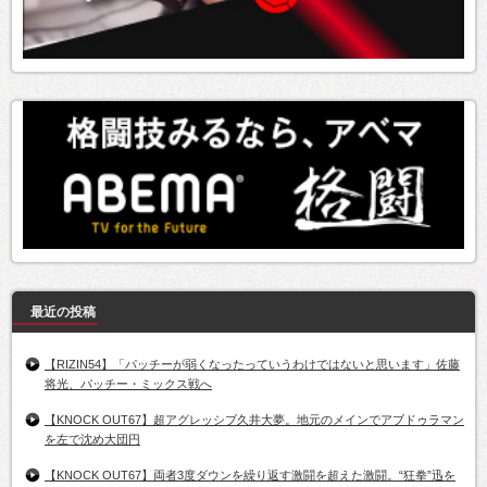
最近の投稿
【RIZIN54】「パッチーが弱くなったっていうわけではないと思います」佐藤
将光、パッチー・ミックス戦へ
【KNOCK OUT67】超アグレッシブ久井大夢。地元のメインでアブドゥラマン
を左で沈め大団円
【KNOCK OUT67】両者3度ダウンを繰り返す激闘を超えた激闘。“狂拳”迅を