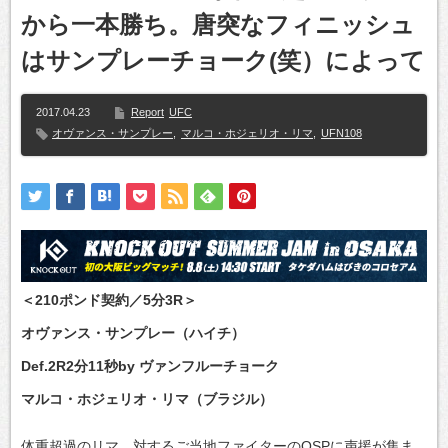
から一本勝ち。唐突なフィニッシュ
はサンプレーチョーク(笑）によって
2017.04.23
Report
UFC
オヴァンス・サンプレー
,
マルコ・ホジェリオ・リマ
,
UFN108
＜210ポンド契約／5分3R＞
オヴァンス・サンプレー（ハイチ）
Def.2R2分11秒by ヴァンフルーチョーク
マルコ・ホジェリオ・リマ（ブラジル）
体重超過のリマ、対するご当地ファイターのOSPに声援が集ま