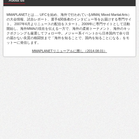
About us
MMAPLANETとは..... UFCを始め、海外で行われているMMA( Mixed Martial Arts）
の大会情報、試合レポート、選手&関係者のインタビュー等をお届けする専門サイ
ト。 2007年6月よりニュースの配信をスタート。2009年に専門サイトとして活動
開始し、海外MMAの現在を伝える一方で、海外の柔術トーナメント、海外のキッ
クボクシングも厳選してフォロー中。メジャー系イベントから日本国内で余り目
の届かない良質の格闘技まで「海外を知ることで、国内を知ることになる」をモ
ットーに発信します。
MMAPLANETリニューアルに際し（2014.08.01）