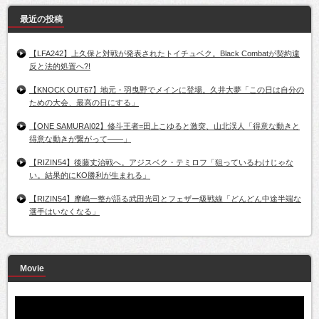
最近の投稿
【LFA242】上久保と対戦が発表されたトイチュベク。Black Combatが契約違
反と法的処置へ?!
【KNOCK OUT67】地元・羽曳野でメインに登場。久井大夢「この日は自分の
ための大会、最高の日にする」
【ONE SAMURAI02】修斗王者=田上こゆると激突、山北渓人「得意な動きと
得意な動きが繋がって――」
【RIZIN54】後藤丈治戦へ。アジスベク・テミロフ「狙っているわけじゃな
い。結果的にKO勝利が生まれる」
【RIZIN54】摩嶋一整が語る武田光司とフェザー級戦線「どんどん中途半端な
選手はいなくなる」
Movie