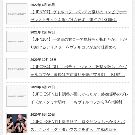
2022年 6月 05日
【UFN207】ヴォルコフ、パンチと蹴りのコンビでホー
ゼンストライクを近づけさせず。連打でTKO勝ち
2021年 2月 07日
【UFN184】一発目の右ローで気持ちが折れたか、下が
り続けるアリスターをヴォルコフが左で仕留める
2020年 10月 25日
【UFC254】蹴り、ボディ、ジャブ、攻撃を散らしたヴ
ォルコフが、最後は右前蹴りを腹に突き刺しTKO勝ち
2020年 6月 21日
【UFC ESPN11】調整が難しかったか、終始優勢のブレ
イズがスタミナ切れ……もヴォルコフから3-0の勝利
2020年 6月 20日
【UFC ESPN11】計量終了 ロクサンはしっかりとパ
ス。クレイ・グィダがマスクをずらして動き回る