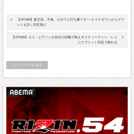
【UFN99】夜叉坊、不発。ロボフに打ち勝てず──テイクダウンからマウ
ントも許し判定負け
【UFN99】ロス・ピアソンが自分の距離で戦えずスティーヴィー・レイ
にスプリット判定で敗れる
トップページに戻る