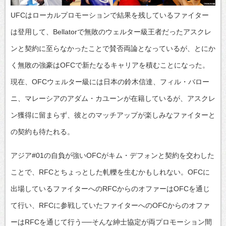
UFCはローカルプロモーションで結果を残しているファイター
は登用して、Bellatorで無敗のウェルター級王者だったアスクレ
ンと契約に至らなかったことで賛否両論となっているが、とにか
く無敗の強豪はOFCで新たなるキャリアを積むことになった。
現在、OFCウェルター級には日本の鈴木信達、フィル・バロー
ニ、マレーシアのアダム・カユーンが在籍しているが、アスクレ
ン獲得に留まらず、彼とのマッチアップが楽しみなファイターと
の契約も待たれる。
アジア#01の自負が強いOFCがキム・デフォンと契約を交わした
ことで、RFCとちょっとした軋轢を生むかもしれない。OFCに
出場しているファイターへのRFCからのオファーはOFCを通じ
て行い、RFCに参戦していたファイターへのOFCからのオファ
ーはRFCを通じて行う──そんな紳士協定が両プロモーション間