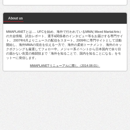
About us
MMAPLANETとは..... UFCを始め、海外で行われているMMA( Mixed Martial Arts）
の大会情報、試合レポート、選手&関係者のインタビュー等をお届けする専門サイ
ト。 2007年6月よりニュースの配信をスタート。2009年に専門サイトとして活動
開始し、海外MMAの現在を伝える一方で、海外の柔術トーナメント、海外のキッ
クボクシングも厳選してフォロー中。メジャー系イベントから日本国内で余り目
の届かない良質の格闘技まで「海外を知ることで、国内を知ることになる」をモ
ットーに発信します。
MMAPLANETリニューアルに際し（2014.08.01）