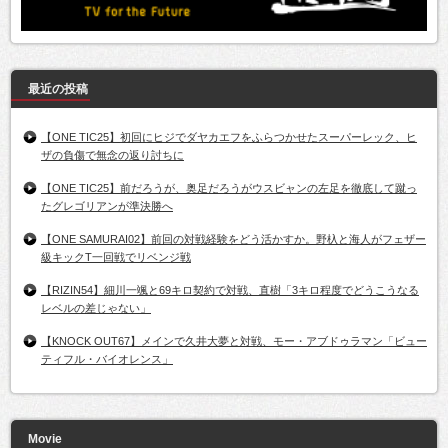
最近の投稿
【ONE TIC25】初回にヒジでダヤカエフをふらつかせたスーパーレック、ヒ
ザの負傷で無念の返り討ちに
【ONE TIC25】前だろうが、奥足だろうがウスビャンの左足を徹底して蹴っ
たグレゴリアンが準決勝へ
【ONE SAMURAI02】前回の対戦経験をどう活かすか。野杁と海人がフェザー
級キックT一回戦でリベンジ戦
【RIZIN54】細川一颯と69キロ契約で対戦、直樹「3キロ程度でどうこうなる
レベルの差じゃない」
【KNOCK OUT67】メインで久井大夢と対戦、モー・アブドゥラマン「ビュー
ティフル・バイオレンス」
Movie