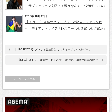
「サブミッションを狙って戦うなんて、バカげている」
2019年 10月 20日
【UFN162】至高のグラップラー対決＝アスクレン戦
へ、デミアン・マイア「レスラーも柔道家も柔術家だ」
【UFC FOX09】プレリミ要注目はカスティーリョ×バルボーサ
【UFC】ストロー級新設、TUF20で王者決定。浜崎や魅津希は??
トップページに戻る