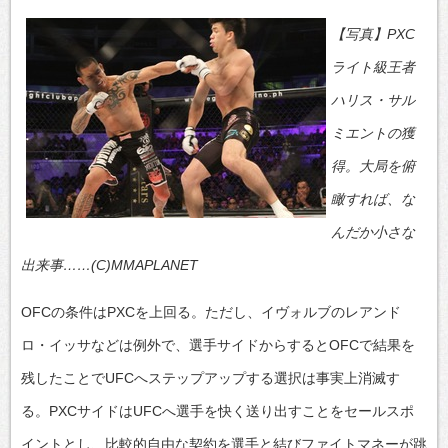
【写真】PXC
ライト級王者
ハリス・サル
ミエントの獲
得。大局を俯
瞰すれば、な
んだか小さな
出来事……(C)MMAPLANET
OFCの条件はPXCを上回る。ただし、イヴォルブのレアンド
ロ・イッサなどは例外で、選手サイドからするとOFCで結果を
残したことでUFCへステップアップする選択は事実上消滅す
る。PXCサイドはUFCへ選手を快く送り出すことをセールスポ
イントとし、比較的自由な契約を選手と結びファイトマネーが跳