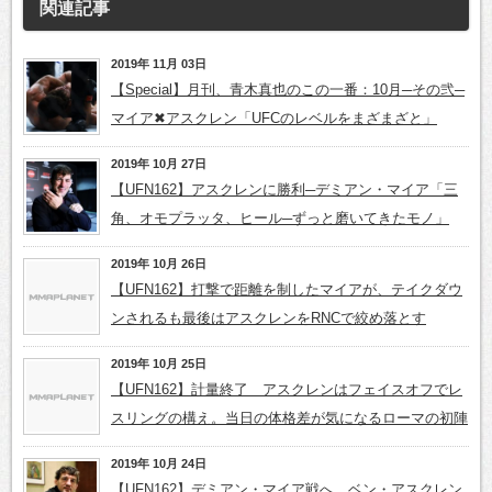
関連記事
2019年 11月 03日
【Special】月刊、青木真也のこの一番：10月─その弐─
マイア✖アスクレン「UFCのレベルをまざまざと」
2019年 10月 27日
【UFN162】アスクレンに勝利─デミアン・マイア「三
角、オモプラッタ、ヒール─ずっと磨いてきたモノ」
2019年 10月 26日
【UFN162】打撃で距離を制したマイアが、テイクダウ
ンされるも最後はアスクレンをRNCで絞め落とす
2019年 10月 25日
【UFN162】計量終了 アスクレンはフェイスオフでレ
スリングの構え。当日の体格差が気になるローマの初陣
2019年 10月 24日
【UFN162】デミアン・マイア戦へ、ベン・アスクレン