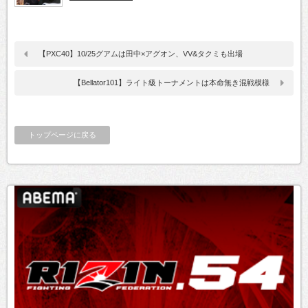
【PXC40】10/25グアムは田中×アグオン、VV&タクミも出場
【Bellator101】ライト級トーナメントは本命無き混戦模様
トップページに戻る