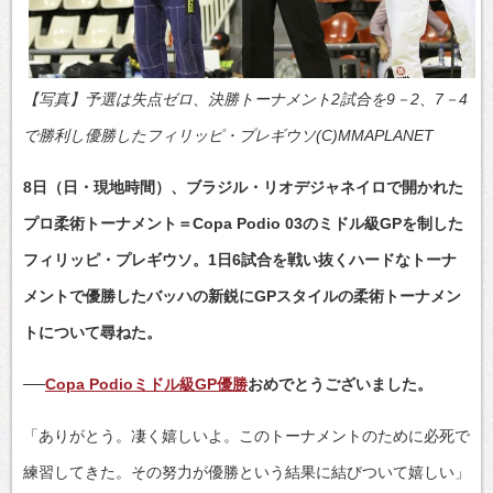
【写真】予選は失点ゼロ、決勝トーナメント2試合を9－2、7－4
で勝利し優勝したフィリッピ・プレギウソ(C)MMAPLANET
8日（日・現地時間）、ブラジル・リオデジャネイロで開かれた
プロ柔術トーナメント＝Copa Podio 03のミドル級GPを制した
フィリッピ・プレギウソ。1日6試合を戦い抜くハードなトーナ
メントで優勝したバッハの新鋭にGPスタイルの柔術トーナメン
トについて尋ねた。
──
Copa Podioミドル級GP優勝
おめでとうございました。
「ありがとう。凄く嬉しいよ。このトーナメントのために必死で
練習してきた。その努力が優勝という結果に結びついて嬉しい」