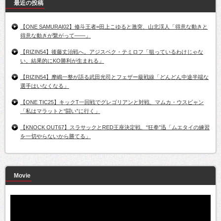
最近の投稿
【ONE SAMURAI02】修斗王者=田上こゆると激突、山北渓人「得意な動きと
得意な動きが繋がって――」
【RIZIN54】後藤丈治戦へ。アジスベク・テミロフ「狙っているわけじゃな
い。結果的にKO勝利が生まれる」
【RIZIN54】摩嶋一整が語る武田光司とフェザー級戦線「どんどん中途半端な
選手はいなくなる」
【ONE TIC25】キックT一回戦でグレゴリアンと対戦、マムカ・ウスビャン
「私はマラットと“闘い”に行く」
【KNOCK OUT67】スラサックとRED王座決定戦、“狂拳”迅「ムエタイの練習
を一切やらないから勝てる」
Movie