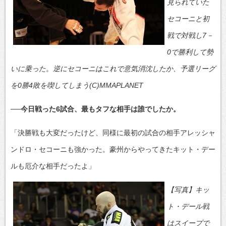
見られていた
セコーニと初
戦で対戦し7－
0で勝利して勢
いに乗った。逆にセコーニはこれで意気消沈したか、予選リーグ
を0勝4敗を喫してしまう(C)MMAPLANET
──今日戦った6試合、最もタフな相手は誰でしたか。
「決勝戦も大変だったけど、同様に最初の試合の相手アレッシャ
ンドロ・セコーニも強かった。豪州からやってきたキット・デー
ルも厄介な相手だったよ」
【写真】キッ
ト・デール戦
はスイープで