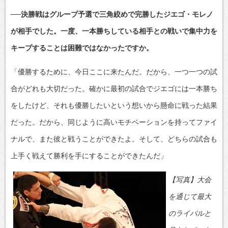
──決勝戦はグループ予選で三角絞めで完勝したジエゴ・モレノ
が相手でした。一度、一本勝ちしている相手との戦いで集中力を
キープすることは困難ではなかったですか。
「優勝するために、今日ここに来たんだ。だから、一つ一つの試
合がどれも大切だった。確かに最初の試合でジエゴには一本勝ち
をしたけど、それも優勝したいという想いから懸命に戦った結果
だった。だから、同じように高いモチベーションを持ってファイ
ナルで、また彼と戦うことができたよ。そして、どちらの試合も
上手く戦えて勝利を手にすることができたんだ」
【写真】大会
を通じて最大
のライバルと