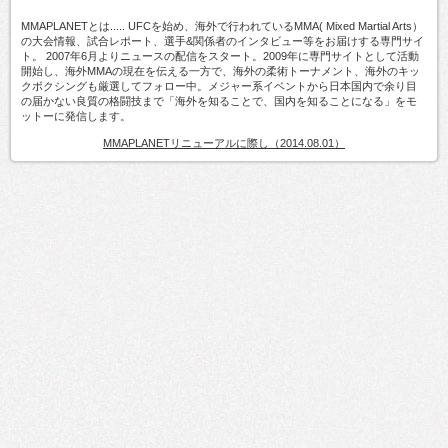
MMAPLANETとは..... UFCを始め、海外で行われているMMA( Mixed Martial Arts）
の大会情報、試合レポート、選手&関係者のインタビュー等をお届けする専門サイ
ト。 2007年6月よりニュースの配信をスタート。2009年に専門サイトとして活動
開始し、海外MMAの現在を伝える一方で、海外の柔術トーナメント、海外のキッ
クボクシングも厳選してフォロー中。メジャー系イベントから日本国内で余り目
の届かない良質の格闘技まで「海外を知ることで、国内を知ることになる」をモ
ットーに発信します。
MMAPLANETリニューアルに際し（2014.08.01）