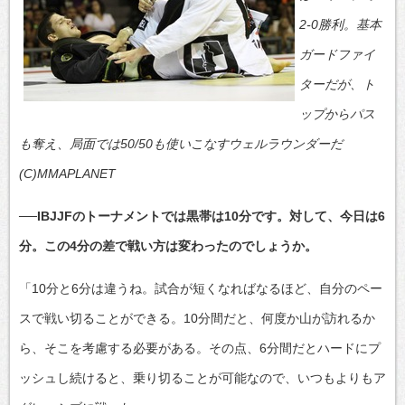
2-0勝利。基本
ガードファイ
ターだが、ト
ップからパス
も奪え、局面では50/50も使いこなすウェルラウンダーだ
(C)MMAPLANET
──IBJJFのトーナメントでは黒帯は10分です。対して、今日は6
分。この4分の差で戦い方は変わったのでしょうか。
「10分と6分は違うね。試合が短くなればなるほど、自分のペー
スで戦い切ることができる。10分間だと、何度か山が訪れるか
ら、そこを考慮する必要がある。その点、6分間だとハードにプ
ッシュし続けると、乗り切ることが可能なので、いつもよりもア