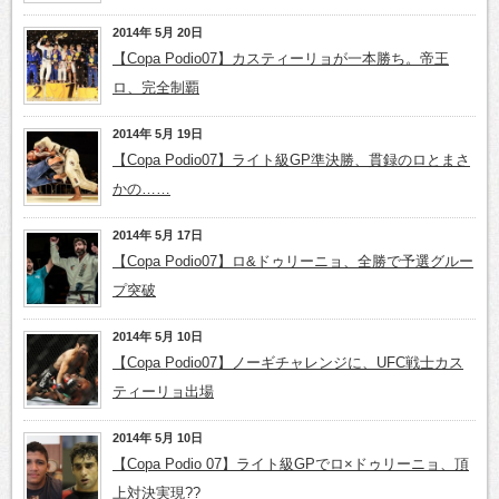
2014年 5月 20日
【Copa Podio07】カスティーリョが一本勝ち。帝王
ロ、完全制覇
2014年 5月 19日
【Copa Podio07】ライト級GP準決勝、貫録のロとまさ
かの……
2014年 5月 17日
【Copa Podio07】ロ&ドゥリーニョ、全勝で予選グルー
プ突破
2014年 5月 10日
【Copa Podio07】ノーギチャレンジに、UFC戦士カス
ティーリョ出場
2014年 5月 10日
【Copa Podio 07】ライト級GPでロ×ドゥリーニョ、頂
上対決実現??