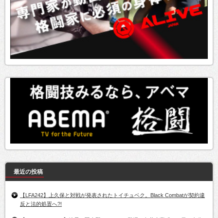
最近の投稿
【LFA242】上久保と対戦が発表されたトイチュベク。Black Combatが契約違
反と法的処置へ?!