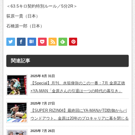
＜63.5キロ契約特別ルール／5分2R＞
荻原一貴（日本）
石橋源一郎（日本）
関連記事
2025年 8月 31日
【Special】月刊、水垣偉弥のこの一番：7月 金原正徳
×YA-MAN「金原さんの引退は一つの時代の幕引き」
2025年 7月 27日
【SUPER RIZIN04】最終回にYA-MANがTD防御からパ
ウンドアウト。金原は20年のプロキャリアに幕を閉じる
2025年 7月 26日