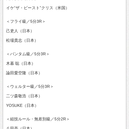
イケ“ザ・ビースト”クリス（米国）
＜フライ級／5分3R＞
己吏人（日本）
松場貴志（日本）
＜バンタム級／5分3R＞
木暮 聡（日本）
論田愛空隆（日本）
＜ウェルター級／5分3R＞
二ツ森敬浩（日本）
YOSUKE（日本）
＜組技ルール・無差別級／5分2R＞
八田亮（日本）