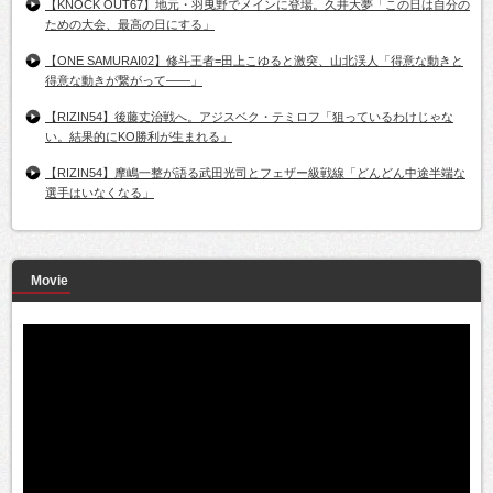
【KNOCK OUT67】地元・羽曳野でメインに登場。久井大夢「この日は自分の
ための大会、最高の日にする」
【ONE SAMURAI02】修斗王者=田上こゆると激突、山北渓人「得意な動きと
得意な動きが繋がって――」
【RIZIN54】後藤丈治戦へ。アジスベク・テミロフ「狙っているわけじゃな
い。結果的にKO勝利が生まれる」
【RIZIN54】摩嶋一整が語る武田光司とフェザー級戦線「どんどん中途半端な
選手はいなくなる」
Movie