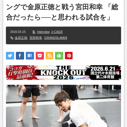
ングで金原正徳と戦う宮田和幸 「総
合だったら──と思われる試合を」
2016.03.15
Interview
J-CAGE
金原正徳
,
宮田和幸
,
GRANDSLAM04