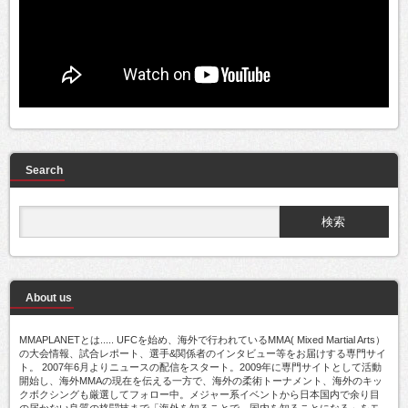
Search
About us
MMAPLANETとは..... UFCを始め、海外で行われているMMA( Mixed Martial Arts）
の大会情報、試合レポート、選手&関係者のインタビュー等をお届けする専門サイ
ト。 2007年6月よりニュースの配信をスタート。2009年に専門サイトとして活動
開始し、海外MMAの現在を伝える一方で、海外の柔術トーナメント、海外のキッ
クボクシングも厳選してフォロー中。メジャー系イベントから日本国内で余り目