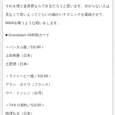
それを僕と金原君ならできるだろうと思います。分からない人は
見なくて良いよってぐらいの細かいテクニックを凝縮させて、
MMAを喰うような戦いをします」
■ Grandslam 04対戦カード
＜バンタム級／5分3R＞
上田将勝（日本）
土肥潤（日本）
＜ライトヘビー級／5分3R＞
アラン・ボドウ（フランス）
ウー・ドンシン（台湾）
＜74キロ契約／5分3R＞
岡澤弘太（日本）