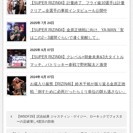
【SUPER RIZIN04】計量終了、フライ級10選手は計量
クリア→全選手の事前インタビューも公開中
2025年 7月 24日
【SUPER RIZIN04】金原正徳戦に向け、YA-MAN「実
はこの2～3週間ぐらいで凄く覚醒して」
2025年 6月 07日
【SUPER RIZIN04】クレベル×朝倉未来&3大タイトル
マッチ、パトリッキー参戦で野村駿太と激突
2024年 6月 07日
お蔵入り厳禁【RIZIN46】鈴木千裕が振り返る金原正徳
戦「倒すために必死だったらミリ単位の隙も逃さない」
【WSOF29】試合結果 ジャスティン・ゲイジー、ローキックでフォスタ
ーの足破壊し4度目の防衛