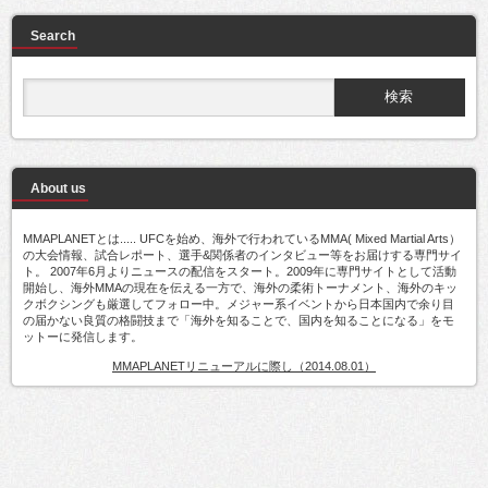
Search
About us
MMAPLANETとは..... UFCを始め、海外で行われているMMA( Mixed Martial Arts）
の大会情報、試合レポート、選手&関係者のインタビュー等をお届けする専門サイ
ト。 2007年6月よりニュースの配信をスタート。2009年に専門サイトとして活動
開始し、海外MMAの現在を伝える一方で、海外の柔術トーナメント、海外のキッ
クボクシングも厳選してフォロー中。メジャー系イベントから日本国内で余り目
の届かない良質の格闘技まで「海外を知ることで、国内を知ることになる」をモ
ットーに発信します。
MMAPLANETリニューアルに際し（2014.08.01）