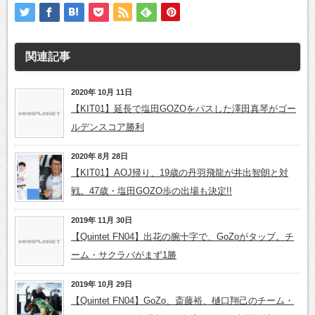
関連記事
2020年 10月 11日
【KIT01】延長で塩田GOZOをパスした澤田真琴がゴー
ルデンスコア勝利
2020年 8月 28日
【KIT01】AOJ帰り、19歳の丹羽飛龍が井出智朗と対
戦。47歳・塩田GOZO歩の出場も決定!!
2019年 11月 30日
【Quintet FN04】出花の腕十字で、GoZoがタップ。チ
ーム・サクラバがまず1勝
2019年 10月 29日
【Quintet FN04】GoZo、斎藤裕、樋口翔己のチーム・