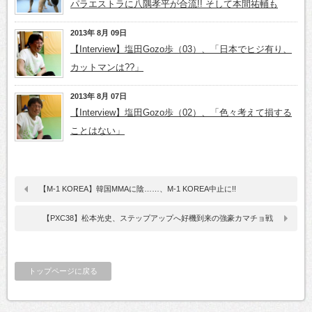
パラエストラに八隅孝平が合流!! そして本間祐輔も
2013年 8月 09日
【Interview】塩田Gozo歩（03）、「日本でヒジ有り、
カットマンは??」
2013年 8月 07日
【Interview】塩田Gozo歩（02）、「色々考えて損する
ことはない」
【M-1 KOREA】韓国MMAに陰……、M-1 KOREA中止に!!
【PXC38】松本光史、ステップアップへ好機到来の強豪カマチョ戦
トップページに戻る