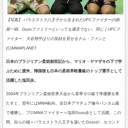
【写真】 パラエストラ八王子から生まれたUFCファイターの徳
留一樹。Gozoファミリーといっても過言でない、同じくUFCフ
ァイター、大谷翔平ばりの笑顔を見せるナム・ファンと
(C)MMAPLANET
日本のブラジリアン柔術創世記から、マリオ・ヤマザキの下で学
ぶために渡米、帰国後も日本の柔術界軽量級のトップ選手として
活躍した塩田歩。
2004年ブラジリアン柔術世界大会から茶帯ガロ級で準優勝を果
たすと、翌年にはMMA転向。全日本アマチュア修斗バンタム級
で優勝し、プロMMAファイター＝塩田Gozo歩として活躍。この
間、自らの城＝パラエストラ八王子を築いたGozoが、セコンド