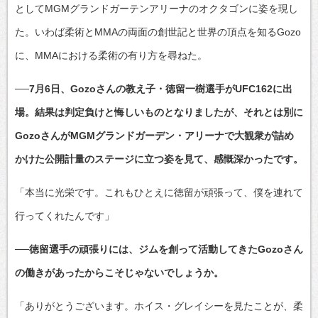
としてMGMグランドガーテンアリーナのオクタゴンに姿を現し
た。いわば柔術とMMAの両面の創世記と世界の頂点を知るGozo
に、MMAにおける柔術の有り方を尋ねた。
──7月6日、Gozoさんの教え子・徳留一樹選手がUFC162に出
場。結果は判定負けと悔しいものとなりましたが、それとは別に
GozoさんがMGMグランドガーデン・アリーナで大観衆が詰め
かけた公開計量のステージに立つ姿を見て、感慨深かったです。
「本当に光栄です。これもひとえに徳留が頑張って、僕を連れて
行ってくれたんです」
──徳留選手の頑張りには、ジムを創って活動してきたGozoさん
の働きがあったからこそじゃないでしょうか。
「ありがとうございます。ホイス・グレイシーを見たことが、柔