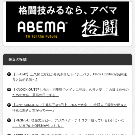
最近の投稿
【LFA242】上久保と対戦が発表されたトイチュベク。Black Combatが契約違
反と法的処置へ?!
【KNOCK OUT67】地元・羽曳野でメインに登場。久井大夢「この日は自分の
ための大会、最高の日にする」
【ONE SAMURAI02】修斗王者=田上こゆると激突、山北渓人「得意な動きと
得意な動きが繋がって――」
【RIZIN54】後藤丈治戦へ。アジスベク・テミロフ「狙っているわけじゃな
い。結果的にKO勝利が生まれる」