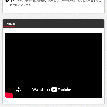
【RIZIN54】摩嶋一整が語る武田光司とフェザー級戦線「どんどん中途半端な
選手はいなくなる」
Movie