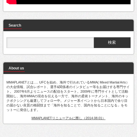
Search
About us
MMAPLANETとは..... UFCを始め、海外で行われているMMA( Mixed Martial Arts）
の大会情報、試合レポート、選手&関係者のインタビュー等をお届けする専門サイ
ト。 2007年6月よりニュースの配信をスタート。2009年に専門サイトとして活動
開始し、海外MMAの現在を伝える一方で、海外の柔術トーナメント、海外のキッ
クボクシングも厳選してフォロー中。メジャー系イベントから日本国内で余り目
の届かない良質の格闘技まで「海外を知ることで、国内を知ることになる」をモ
ットーに発信します。
MMAPLANETリニューアルに際し（2014.08.01）