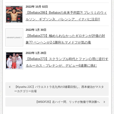
2022年 10月 02日
【Bellator286】Bellatorの未来予想図?! プレリミのウィ
ルソン、ギブソンJr、パレンシア、イナバに注目!!
2022年 1月 30日
【Bellator273】極められなかったギロチンが評価の対
象?? ベンヘンが2-1勝利もマメドフが気の毒
2022年 1月 28日
【Bellator273】スクランブル時代とファン心理に逆行す
るルーカス・ブレナンが、デビュー6連勝に挑む
【Kyushu JJC】パラエストラ北九州の3連覇目指し、西本健治がマスタ
ーカテゴリー出場
【WSOF25】左ハイ一閃、リッチが無傷で準決勝へ