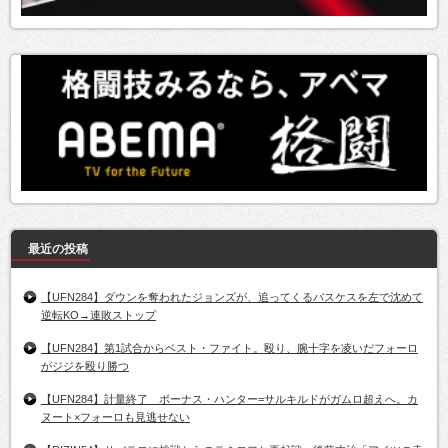
最近の投稿
【UFN284】ダウンを奪われたジョンズが、追ってくるバスケスを左で沈めて
逆転KO→連敗ストップ
【UFN284】第1試合からベスト・ファイト。殴り、腕十字を凌いだフォーロ
がジジを殴り勝つ
【UFN284】計量終了 ボーナス・ハンター=サルキルドがガムロ超えへ。カ
ヌート×フォーロも見逃せない