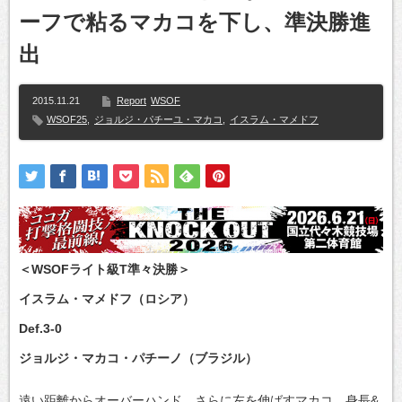
ーフで粘るマカコを下し、準決勝進
出
2015.11.21
Report
WSOF
WSOF25
,
ジョルジ・パチーユ・マカコ
,
イスラム・マメドフ
＜WSOFライト級T準々決勝＞
イスラム・マメドフ（ロシア）
Def.3-0
ジョルジ・マカコ・パチーノ（ブラジル）
遠い距離からオーバーハンド、さらに左を伸ばすマカコ。身長&