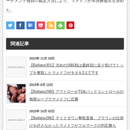
ーナメント独自の裁定方法により、マメドフが準決勝進出を決め
た。
関連記事
2023年 11月 18日
【Bellator301】渋めの消耗戦は最終回に反り投げでトッ
プを奪取したマメドフがモタを2-1で下す
2023年 8月 12日
【Bellator298】アウトローがTD&バックコントロールの
無限ループでマメドフに圧勝
2022年 10月 02日
【Bellator286】テイクダウン奪取直後、ブラウンの仕掛
けを許さなかったマメドフがフルマークの判定勝ち