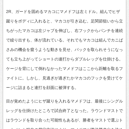
2R、ガードを固めるマカコにマメドフは左ミドル。組んでヒザ
蹴りをボディに入れると、マカコが引き込む。足関節狙いから立
ちがったマカコは左ジャブを伸ばし、右フックからパンチを連続
で繰り出すも、体が流れている。それでもマカコは組んでカニば
さみの機会を窺うような動きを見せ、バックを取られそうになっ
ても立ち上がってショートの連打からダブルレッグを仕掛ける。
ケージを背にして倒れなかったマメドフはここから距離を取るフ
ァイトに。しかし、見過ぎが過ぎたかマカコのフックを受けてケ
ージに詰まると連打を顔面に被弾する。
目が覚めたようにヒザ蹴りを入れるマメドフは、最後にシングル
レッグを仕掛けたところで試合終了となった。ラウンドマストで
はラウンドを取り合った可能性もあるが、勝者をマストで選ぶト