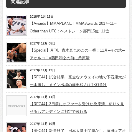
関連記事
2018年 1月 13日
【Awards】MMAPLANET MMA Awards 2017─11─
Other than UFC : ベストシーン部門15位~11位
2017年 12月 05日
【Special】月刊、青木真也のこの一番：11月─その弐─
アオルコロ×藤田和之の前に桑原清
2017年 11月 13日
【RFC44】試合結果 完全なアウェイの地で下石康太が
一本勝ち、メイン出場の藤田和之はTKO負け
2017年 11月 11日
【RFC44】3日前にオファーを受けた桑原清、粘りを見
せるもアンディンに判定で敗れる
2017年 11月 10日
【RFC44】計量終了 日本人選手問題なし。藤田はアオ