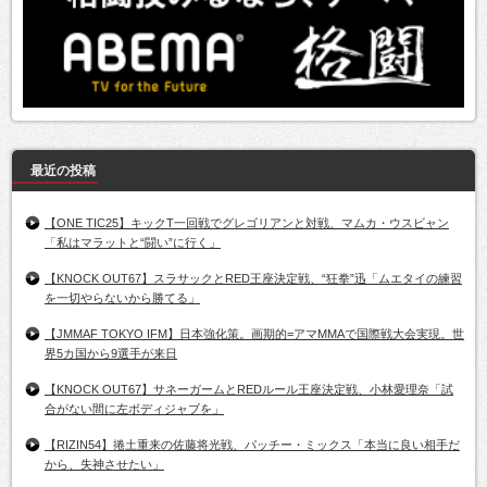
最近の投稿
【ONE TIC25】キックT一回戦でグレゴリアンと対戦、マムカ・ウスビャン
「私はマラットと“闘い”に行く」
【KNOCK OUT67】スラサックとRED王座決定戦、“狂拳”迅「ムエタイの練習
を一切やらないから勝てる」
【JMMAF TOKYO IFM】日本強化策。画期的=アマMMAで国際戦大会実現。世
界5カ国から9選手が来日
【KNOCK OUT67】サネーガームとREDルール王座決定戦、小林愛理奈「試
合がない間に左ボディジャブを」
【RIZIN54】捲土重来の佐藤将光戦、パッチー・ミックス「本当に良い相手だ
から、失神させたい」