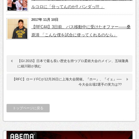
ルコロに「分ってんのか!! パンダっ!!! 」
2017年 11月 10日
【RFC44】3日前、バス移動中に受けたオファー――桑
原清 「こんな僕を試合に使ってくれるのなら」
【GI 2015】日本で最も長い歴史を持つプロ柔術大会のメイン、五味隆典
に細川顕が挑む
【RFC】ロードFCが12月26日に上海大会開催。『ホー』、『イェ』──
今大会出場2選手の実力は??
トップページに戻る