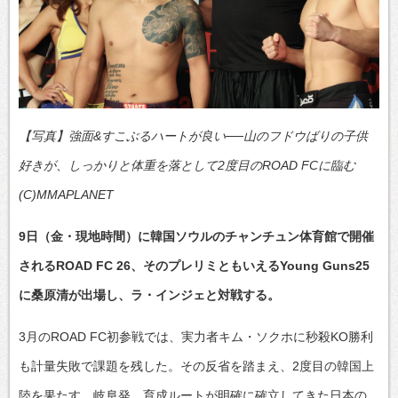
【写真】強面&すこぶるハートが良い──山のフドウばりの子供
好きが、しっかりと体重を落として2度目のROAD FCに臨む
(C)MMAPLANET
9日（金・現地時間）に韓国ソウルのチャンチュン体育館で開催
されるROAD FC 26、そのプレリミともいえるYoung Guns25
に桑原清が出場し、ラ・インジェと対戦する。
3月のROAD FC初参戦では、実力者キム・ソクホに秒殺KO勝利
も計量失敗で課題を残した。その反省を踏まえ、2度目の韓国上
陸を果たす。岐阜発、育成ルートが明確に確立してきた日本の