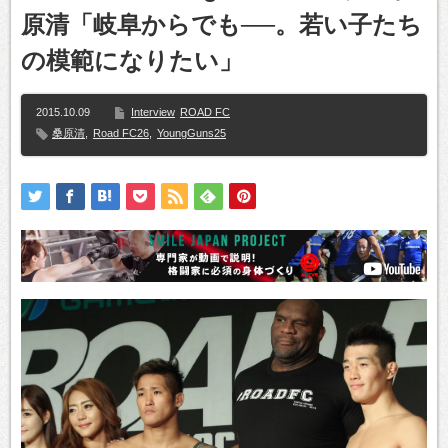
原清「岐阜からでも──。若い子たち
の模範になりたい」
2015.10.09
Interview
ROAD FC
桑原清
,
Road FC26
,
YoungGuns25