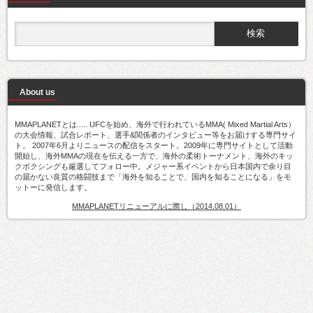
About us
MMAPLANETとは..... UFCを始め、海外で行われているMMA( Mixed Martial Arts）
の大会情報、試合レポート、選手&関係者のインタビュー等をお届けする専門サイ
ト。 2007年6月よりニュースの配信をスタート。2009年に専門サイトとして活動
開始し、海外MMAの現在を伝える一方で、海外の柔術トーナメント、海外のキッ
クボクシングも厳選してフォロー中。メジャー系イベントから日本国内で余り目
の届かない良質の格闘技まで「海外を知ることで、国内を知ることになる」をモ
ットーに発信します。
MMAPLANETリニューアルに際し（2014.08.01）