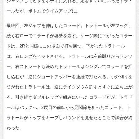
ジャンプしてヒザをボディに入れる。足をすくいにいったトラト
ールだが、ボトムでタイムアップに。
最終回、左ジャブを伸ばしたコラード。トラトールが左フック、
続く右ローでコラードが姿勢を崩す。ケージ際に下がったコラー
ドは、2Rと同様にこの場面で打ち勝つ。下がったトラトール
は、右ロングをヒットさせる。トラトールは左前蹴りからワンツ
ー。右ストレートも決めたトラトールはシングルでコラードを押
し込むが、逆にショートアッパーを連続で打たれる。小外刈りを
防がれたトラトールは、逆にテイクダウを許すとすぐに立ち上が
る。引き続きダブルレッグで組みにいったコラードだが、トラド
ールはバックへ。2度目の前転から足関節を狙ったコラード、ト
ラトールがトップをキープしパウンドを見せたところで試合が終
わった。