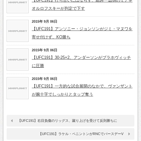
【UFC191】打ち合いにはならず、組み一辺倒のミアを
オルロフスキーが判定で下す
2015年 9月 06日
【UFC191】アンソニー・ジョンソンがジミ・マヌワを
寄せ付けず、KO勝ち
2015年 9月 06日
【UFC191】30-25×2、アンダーソンがブラホヴィッチ
に圧勝
2015年 9月 06日
【UFC191】一方的な試合展開のなかで、ヴァンザント
が腕十字でしっかりとタップ奪う
【UFC191】右目負傷のリッグス、蹴り上げを受けて反則勝ちに
【UFC191】ラケル・ペニントンがRNCでバースデーV