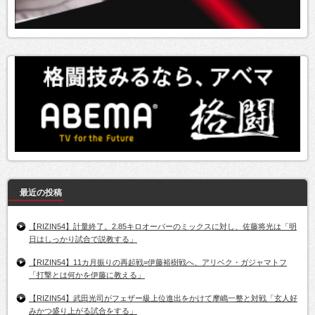
最近の投稿
【RIZIN54】計量終了。2.85キロオーバーのミックスに対し、佐藤将光は「明
日はしっかり試合で説教する」
【RIZIN54】11カ月振りの再起戦=伊藤裕樹戦へ、アリベク・ガジャマトフ
「打撃とは何かを伊藤に教える」
【RIZIN54】武田光司がフェザー級上位進出をかけて摩嶋一整と対戦「玄人好
みかつ盛り上がる試合をする」