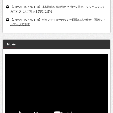
【JMMAF TOKYO IFM】浜名海歩が腰の強さと投げを見せ、タジキスタンの
カフロフにスプリット判定で勝利
【JMMAF TOKYO IFM】台湾ファイターのリンが西嶋を組み伏せ、西嶋をフ
ルマークで下す
Movie