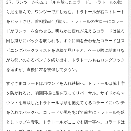
2R、ワンツーから左ミドルを放ったコラード。トラトールの蹴
り足を掴んで、ワンツーで押し込む。トラトールが右ストレート
をヒットさせ、首相撲&ヒザ蹴り。トラトールの右ローにコラー
ドがワンツーを合わせる。明らかに疲れが見えるコラードは後ろ
回し蹴りにバックを取られる。すぐに胸を合わせたコラードはス
ピニングバックフィストを連続で見せると、ケージ際に詰まりな
がら勢いのあるパンチを繰り出す。トラトールも右ロングフック
を返すが、直後に左を被弾してダウン。
すぐさまコラードはパウンドを入れ鉄槌へ。トラトールは腕十字
を防がれると、初回同様に足を取ってリバーサル。サイドからマ
ウントを奪取したトラトールは頭を抱えてくるコラードにパンチ
を入れてバックへ。コラードが尻をあげて前方にトラトールを落
としトップを奪取。トラトールがここでも腕十字へ。コラードは