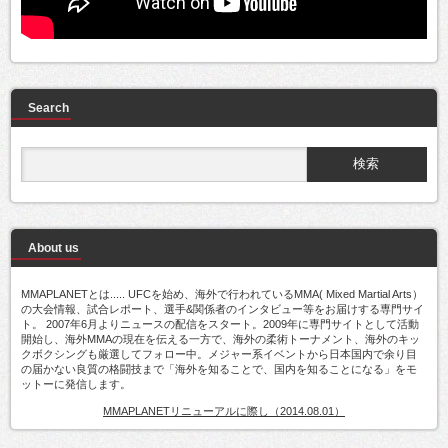
Search
About us
MMAPLANETとは..... UFCを始め、海外で行われているMMA( Mixed Martial Arts）
の大会情報、試合レポート、選手&関係者のインタビュー等をお届けする専門サイ
ト。 2007年6月よりニュースの配信をスタート。2009年に専門サイトとして活動
開始し、海外MMAの現在を伝える一方で、海外の柔術トーナメント、海外のキッ
クボクシングも厳選してフォロー中。メジャー系イベントから日本国内で余り目
の届かない良質の格闘技まで「海外を知ることで、国内を知ることになる」をモ
ットーに発信します。
MMAPLANETリニューアルに際し（2014.08.01）