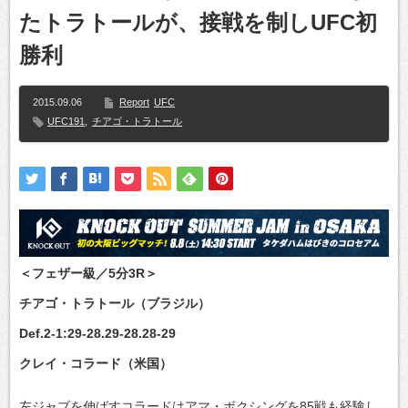
たトラトールが、接戦を制しUFC初
勝利
2015.09.06
Report
UFC
UFC191
,
チアゴ・トラトール
＜フェザー級／5分3R＞
チアゴ・トラトール（ブラジル）
Def.2-1:29-28.29-28.28-29
クレイ・コラード（米国）
左ジャブを伸ばすコラードはアマ・ボクシングを85戦も経験し