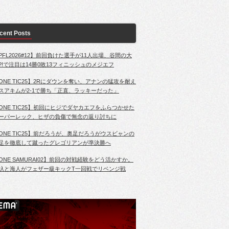
cent Posts
PFL2026#12】前回負けた選手が11人出場、谷間の大
?!で注目は14勝0敗13フィニッシュのメジエフ
ONE TIC25】2Rにダウンを奪い、アナンの猛攻を耐え
スアキムが2-1で勝ち「正直、ラッキーだった」
ONE TIC25】初回にヒジでダヤカエフをふらつかせた
ーパーレック、ヒザの負傷で無念の返り討ちに
ONE TIC25】前だろうが、奥足だろうがウスビャンの
足を徹底して蹴ったグレゴリアンが準決勝へ
ONE SAMURAI02】前回の対戦経験をどう活かすか。
杁と海人がフェザー級キックT一回戦でリベンジ戦