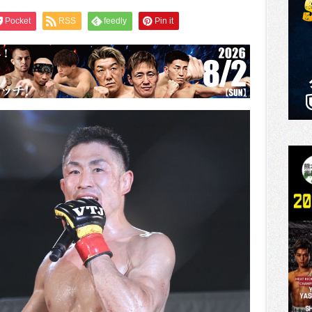
Pocket
RSS
feedly
Pin it