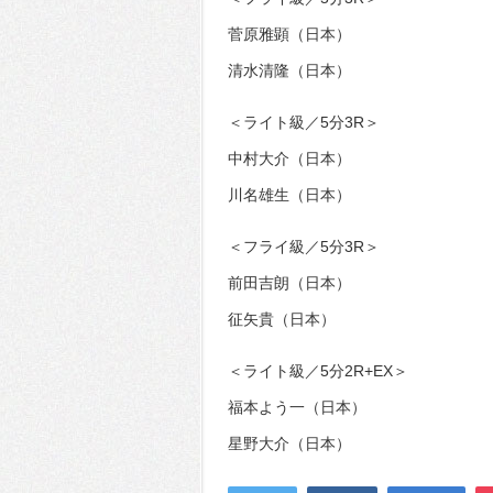
菅原雅顕（日本）
清水清隆（日本）
＜ライト級／5分3R＞
中村大介（日本）
川名雄生（日本）
＜フライ級／5分3R＞
前田吉朗（日本）
征矢貴（日本）
＜ライト級／5分2R+EX＞
福本よう一（日本）
星野大介（日本）