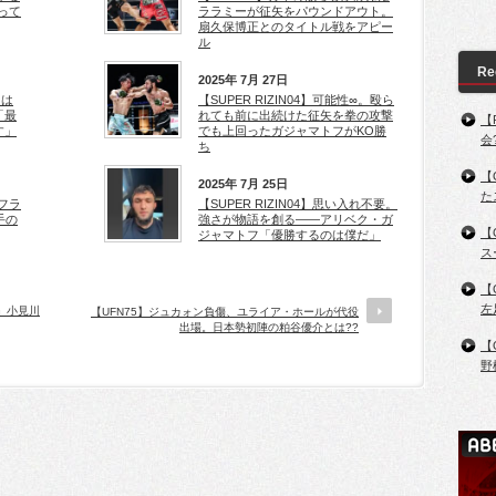
って
ララミーが征矢をパウンドアウト。
扇久保博正とのタイトル戦をアピー
ル
Re
2025年 7月 27日
司は
【SUPER RIZIN04】可能性∞。殴ら
「最
れても前に出続けた征矢を拳の攻撃
【
す」
でも上回ったガジャマトフがKO勝
会
ち
【
2025年 7月 25日
た
、フラ
【SUPER RIZIN04】思い入れ不要。
手の
強さが物語を創る――アリベク・ガ
【
ジャマトフ「優勝するのは僕だ」
ス
【
左
す」小見川
【UFN75】ジュカォン負傷、ユライア・ホールが代役
出場。日本勢初陣の粕谷優介とは??
【
野