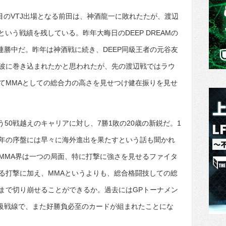
目のVTJ出場となる前田は、神酒龍一に敗れたたが、渡辺
という戦績を残している。昨年大晦日のDEEP DREAMの
連勝中だ。昨年は神酒戦に続き、DEEP同級王者の元谷友
波に巻き込まれたかと思われたが、先の渡辺戦ではラウ
てMMAとしての総合力の高さを見せつけ健在振りを見せ
う50戦越えのキャリアに対し、7勝1敗の20歳の新鋭だ。1
年の序盤には早々に海外進出を果たすという話も聞かれ
MMA界は一つの局面、特に打撃に強さを見せるファイタ
る打撃に加え、MMAというよりも、総合格闘技しての総
まで切り崩せることができるか。過去にはGPトーナメン
イ級戦線で、また好勝負必至のカードが組まれたことにな