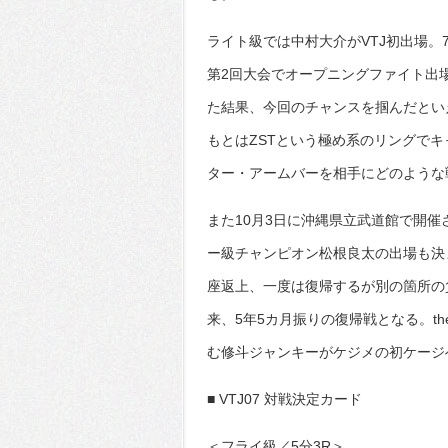
ライト級では中村大介がVTJ初出場
第2回大会でオープニングファイト出
た結果、今回のチャンスを掴んだとい
もとはZSTという極め系のリングで
ター・アームバーを相手にどのような
また10月3日に沖縄県立武道館で開催
ー級チャンピオン松根良太の出場も決
座返上、一度は復帰するが別の箇所の負
来、5年5カ月振りの復帰戦となる。t
む修斗ジャンキーがケジメの初ケージ
■ VTJ07 対戦決定カード
＜フライ級／5分3R＞