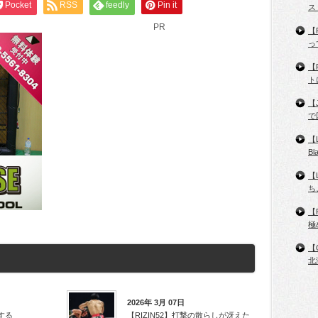
Pocket
RSS
feedly
Pin it
ス
PR
【
っ
【
ト
【
で
【
B
【
ち
【
極
【
北
2026年 3月 07日
する
【RIZIN52】打撃の散らしが冴えた