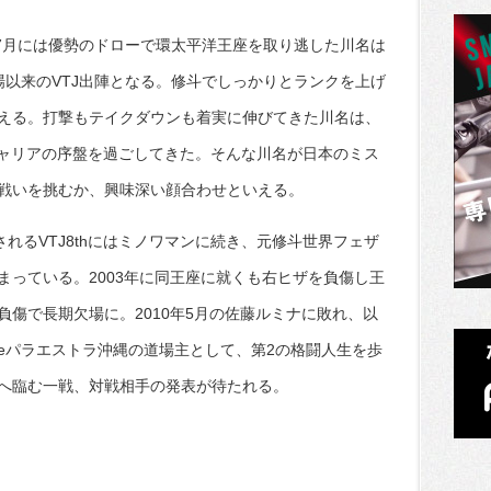
。7月には優勢のドローで環太平洋王座を取り逃した川名は
場以来のVTJ出陣となる。修斗でしっかりとランクを上げ
える。打撃もテイクダウンも着実に伸びてきた川名は、
キャリアの序盤を過ごしてきた。そんな川名が日本のミス
戦いを挑むか、興味深い顔合わせといえる。
されるVTJ8thにはミノワマンに続き、元修斗世界フェザ
まっている。2003年に同王座に就くも右ヒザを負傷し王
傷で長期欠場に。2010年5月の佐藤ルミナに敗れ、以
heパラエストラ沖縄の道場主として、第2の格闘人生を歩
へ臨む一戦、対戦相手の発表が待たれる。