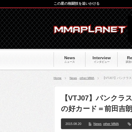
この星の格闘技を追いかける
News
Interview
Re
ニュース
インタビュー
試合
Home
News
,
other MMA
【VTJ07】パンク
【VTJ07】パンク
の好カード＝前田吉朗
2015.08.20
News
other MMA