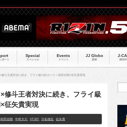
port
Special
Events
JJ Globo
J-C
レポート
スペシャル
イベント
柔術
国内M
ラス×修斗王者対決に続き、フライ級の好カード＝前田吉朗×征矢貴実現
ラス×修斗王者対決に続き、フライ級
×征矢貴実現
前田吉朗
,
中村大介
,
VTJ07
,
川名雄生
,
征矢貴