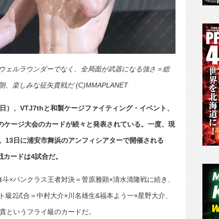
ウェルラウンダーでなく、全局面が武器になる強さ＝総
楽しみな征矢貴戦だ (C)MMAPLANET
3日（日）、VTJ7thと和製ケージファイティング・イベント、
と初秋のケージ大会のカードが続々と発表されている。一度、現
。13日に浦安市舞浜のアンフィシアターで開催される
対戦カードは4試合だ。
修斗×パンクラス王者対決＝菅原雅顕×清水清隆戦に続き、
ト級2試合＝中村大介×川名雄生&福本よう一×星野大介、
矢貴というフライ級のカードだ。