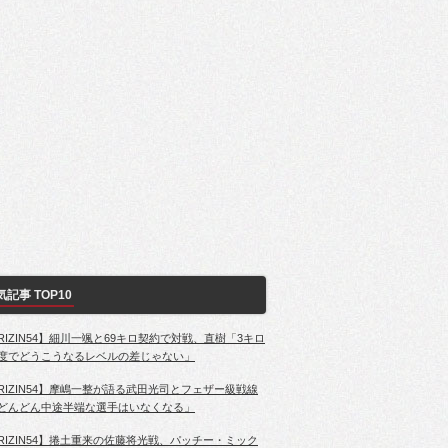
気記事 TOP10
RIZIN54】細川一颯と69キロ契約で対戦、直樹「3キロ
度でどうこうなるレベルの差じゃない」
RIZIN54】摩嶋一整が語る武田光司とフェザー級戦線
どんどん中途半端な選手はいなくなる」
RIZIN54】捲土重来の佐藤将光戦、パッチー・ミック