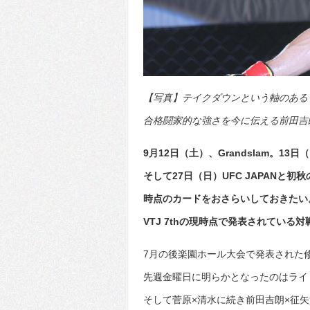
【写真】テイクダウンという軸のある
合格闘家的な強さを今に伝える前田吉朗、
9月12日（土）、Grandslam。1
そして27日（日）UFC JAPAN
時点のカードをおさらいしておきたい
VTJ 7thの現時点で発表されている
7月の後楽園ホール大会で発表された
先週金曜日に明らかとなったのはライ
そして菅原×清水に続き前田吉朗×征