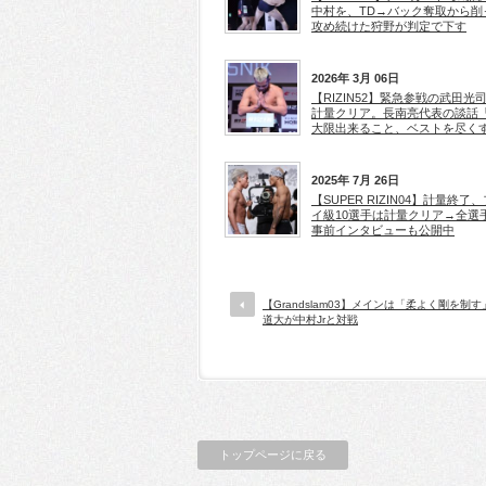
中村を、TD→バック奪取から削
攻め続けた狩野が判定で下す
2026年 3月 06日
【RIZIN52】緊急参戦の武田光
計量クリア。長南亮代表の談話
大限出来ること、ベストを尽く
2025年 7月 26日
【SUPER RIZIN04】計量終了
イ級10選手は計量クリア→全選
事前インタビューも公開中
【Grandslam03】メインは「柔よく剛を制
道大が中村Jrと対戦
トップページに戻る