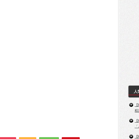
人
【
程
【
「
【