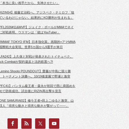
「本当に良い相手だから、失神させたい」
RIZIN54】後藤丈治戦へ。アジスベク・テミロフ「狙
ているわけじゃない。結果的にKO勝利が生まれる」
PFL2026#11&MVP】ジェイク・ポールがMMAでネイ
に対戦表明。ウスマンは「彼はYouTuber」
JMMAF TOKYO IFM】日本強化策。画期的=アマMMA
国際戦大会実現。世界5カ国から9選手が来日
LFA242】上久保と対戦が発表されたトイチュベク。
lack Combatが契約違反と法的処置へ?!
Lemino Shooto POUNDOUT】齋藤が中島に競り勝
、トーナメント決勝へ。10/19後楽園で野瀬と激突
PFC41】バンタム級王者・森永が初回で西に肩固めを
めて防衛成功。試合後にRIZIN再出撃を宣言
ONE SAMURAI02】修斗王者=田上こゆると激突、山
渓人「得意な動きと得意な動きが繋がって――」