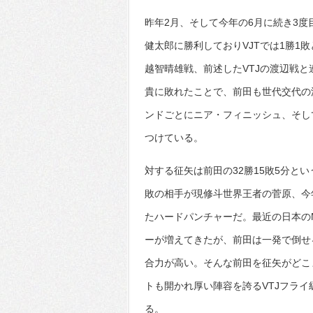
昨年2月、そして今年の6月に続き3度
健太郎に勝利しておりVJTでは1勝1敗
越智晴雄戦、前述したVTJの渡辺戦と
貴に敗れたことで、前田も世代交代の
ンドごとにニア・フィニッシュ、そし
つけている。
対する征矢は前田の32勝15敗5分とい
敗の相手が現修斗世界王者の菅原、今
たハードパンチャーだ。最近の日本の
ーが増えてきたが、前田は一発で倒せ
合力が高い。そんな前田を征矢がどこ
トも開かれ厚い陣容を誇るVTJフラ
る。