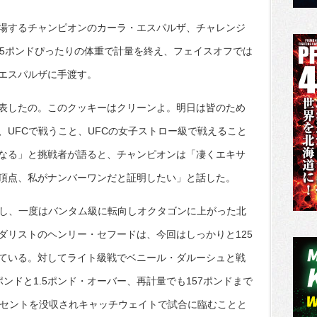
場するチャンピオンのカーラ・エスパルザ、チャレンジ
15ポンドぴったりの体重で計量を終え、フェイスオフでは
エスパルザに手渡す。
表したの。このクッキーはクリーンよ。明日は皆のため
、UFCで戦うこと、UFCの女子ストロー級で戦えること
なる」と挑戦者が語ると、チャンピオンは「凄くエキサ
頂点、私がナンバーワンだと証明したい」と話した。
場し、一度はバンタム級に転向しオクタゴンに上がった北
ダリストのヘンリー・セフードは、今回はしっかりと125
ている。対してライト級戦でベニール・ダルーシュと戦
ポンドと1.5ポンド・オーバー、再計量でも157ポンドまで
ーセントを没収されキャッチウェイトで試合に臨むことと