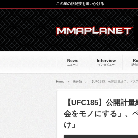
この星の格闘技を追いかける
News
Interview
Re
ニュース
インタビュー
試合
Home
未分類
【UFC185】公開計量終了。ド
【UFC185】公開
会をモノにする」、
け」