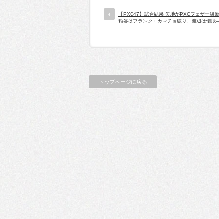
【PXC47】試合結果 矢地がPXCフェザー級新
粕谷はフランク・カマチョ破り、渡辺は惜敗─
トップページに戻る