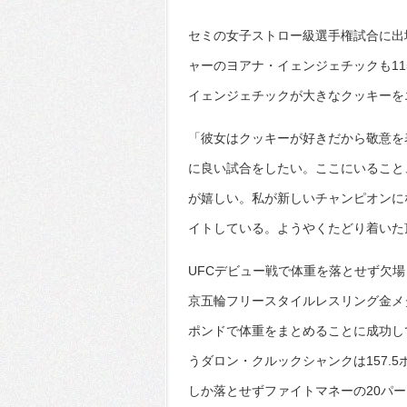
セミの女子ストロー級選手権試合に出
ャーのヨアナ・イェンジェチックも1
イェンジェチックが大きなクッキーを
「彼女はクッキーが好きだから敬意を
に良い試合をしたい。ここにいること
が嬉しい。私が新しいチャンピオンに
イトしている。ようやくたどり着いた
UFCデビュー戦で体重を落とせず欠
京五輪フリースタイルレスリング金メ
ポンドで体重をまとめることに成功し
うダロン・クルックシャンクは157.5
しか落とせずファイトマネーの20パ