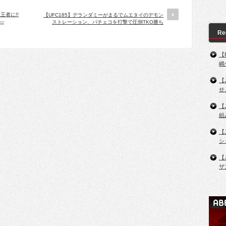
王者に!!
【UFC185】デランダミーがまるでムエタイのデモン
─
ストレーション、パチェコを打撃で圧倒TKO勝ち
Re
【
嶋
【
せ
【
組
【
シ
【
ザ