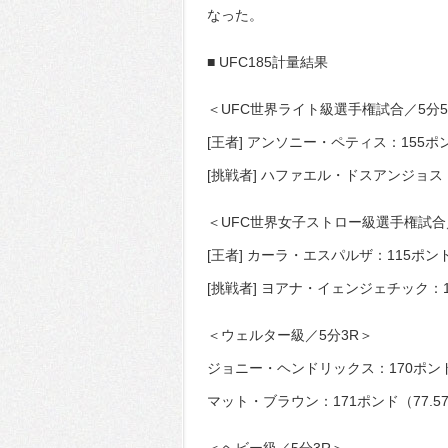
なった。
■ UFC185計量結果
＜UFC世界ライト級選手権試合／5分5
[王者] アンソニー・ペティス：155ポン
[挑戦者] ハファエル・ドスアンジョス：
＜UFC世界女子ストロー級選手権試合
[王者] カーラ・エスパルザ：115ポンド
[挑戦者] ヨアナ・イェンジェチック：1
＜ウェルター級／5分3R＞
ジョニー・ヘンドリックス：170ポンド
マット・ブラウン：171ポンド（77.5