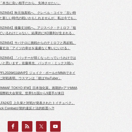
「本当に良い相手だから、失神させたい」
RIZIN54】秋元強真戦へ、クレベル・コイケ「古い時
と新しい時代の戦いかもしれませんが、私は今でも」
RIZIN54】後藤丈治戦へ。アジスベク・テミロフ「狙
ているわけじゃない。結果的にKO勝利が生まれる」
RIZIN54】サバテロに挑戦からのテミロフと再起戦。
藤丈治「アイツの幸せを遠慮なく奪いにいける」
RIZIN54】「パッチーが弱くなったっていうわけでは
いと思います」佐藤将光、パッチー・ミックス戦へ
PFL2026#11&MVP】ジェイク・ポールがMMAでネイ
に対戦表明。ウスマンは「彼はYouTuber」
JMMAF TOKYO IFM】日本強化策。画期的=アマMMA
国際戦大会実現。世界5カ国から9選手が来日
LFA242】上久保と対戦が発表されたトイチュベク。
lack Combatが契約違反と法的処置へ?!