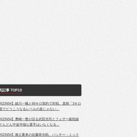
気記事 TOP10
RIZIN54】細川一颯と69キロ契約で対戦、直樹「3キロ
度でどうこうなるレベルの差じゃない」
RIZIN54】摩嶋一整が語る武田光司とフェザー級戦線
どんどん中途半端な選手はいなくなる」
RIZIN54】捲土重来の佐藤将光戦、パッチー・ミック