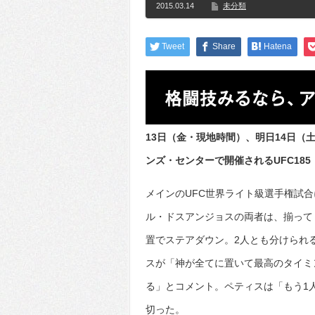
2015.03.14
未分類
Tweet
Share
Hatena
13日（金・現地時間）、明日14日
ンズ・センターで開催されるUFC185「Pe
メインのUFC世界ライト級選手権試
ル・ドスアンジョスの両者は、揃って
置でステアダウン。2人とも分けられ
スが「神が全てに置いて最高のタイミ
る」とコメント。ペティスは「もう1
切った。