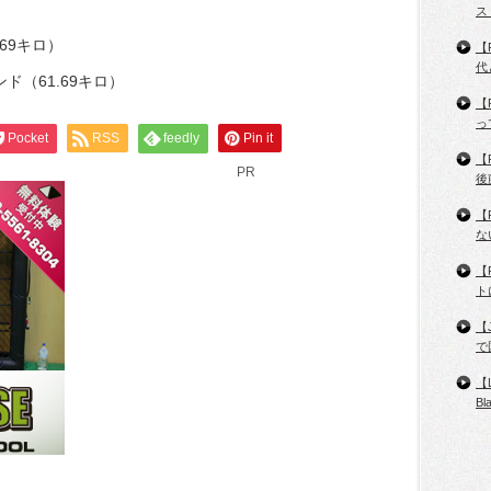
ス
69キロ）
【
代
ド（61.69キロ）
【
っ
Pocket
RSS
feedly
Pin it
【
PR
後
【
な
【
ト
【
で
【
B