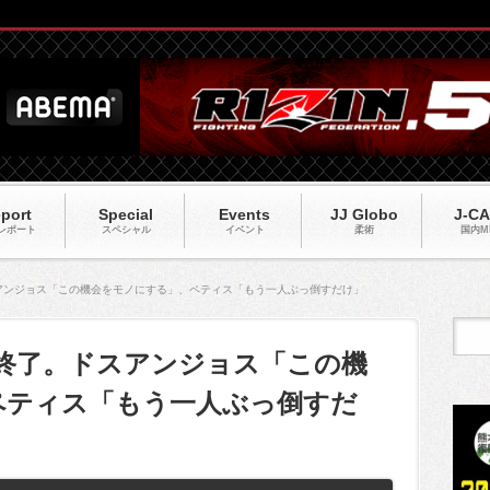
port
Special
Events
JJ Globo
J-C
レポート
スペシャル
イベント
柔術
国内M
スアンジョス「この機会をモノにする」、ペティス「もう一人ぶっ倒すだけ」
計量終了。ドスアンジョス「この機
ペティス「もう一人ぶっ倒すだ