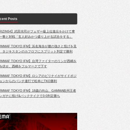
cent Posts
RIZIN54】武田光司がフェザー級上位進出をかけて摩
一整と対戦「玄人好みかつ盛り上がる試合をする」
JMMAF TOKYO IFM】浜名海歩が腰の強さと投げを見
、タジキスタンのカフロフにスプリット判定で勝利
JMMAF TOKYO IFM】台湾ファイターのリンが西嶋を
み伏せ、西嶋をフルマークで下す
JMMAF TOKYO IFM】ロシアのビリナイがサイドポジ
ョンからのパンチ連打で松本にTKO勝利
JMMAF TOKYO IFM】18歳の向山、GAMMA欧州王者
ンガナに投げ&バックテイクで3-0判定勝ち