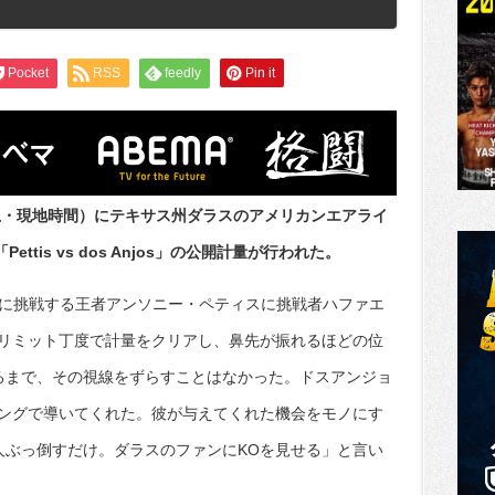
Pocket
RSS
feedly
Pin it
（土・現地時間）にテキサス州ダラスのアメリカンエアライ
ttis vs dos Anjos」の公開計量が行われた。
合に挑戦する王者アンソニー・ペティスに挑戦者ハファエ
リミット丁度で計量をクリアし、鼻先が振れるほどの位
るまで、その視線をずらすことはなかった。ドスアンジョ
ングで導いてくれた。彼が与えてくれた機会をモノにす
人ぶっ倒すだけ。ダラスのファンにKOを見せる」と言い