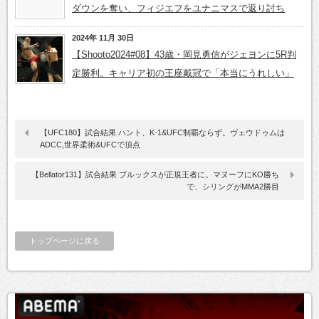
ダウンを奪い、フィジエフをユナニマスで返り討ち
2024年 11月 30日
【Shooto2024#08】43歳・岡見勇信がジェヨンに5R判
定勝利。キャリア初の王座戴冠で「本当にうれしい」
【UFC180】試合結果 ハント、K-1&UFC制覇ならず。ヴェウドゥムは
ADCC,世界柔術&UFCで頂点
【Bellator131】試合結果 ブルックスが正規王者に。マヌーフにKO勝ち
で、シリングがMMA2勝目
トップページに戻る