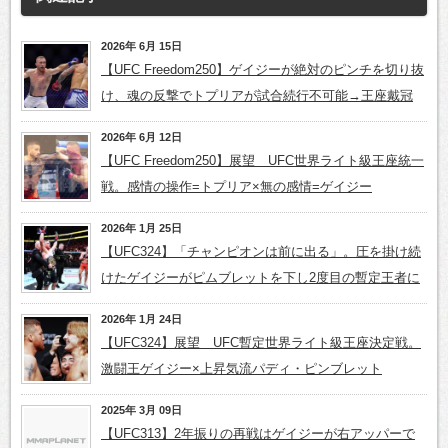
2026年 6月 15日
【UFC Freedom250】ゲイジーが絶対のピンチを切り抜
け、魂の反撃でトプリアが試合続行不可能→王座戴冠
2026年 6月 12日
【UFC Freedom250】展望 UFC世界ライト級王座統一
戦。感情の操作=トプリア×無の感情=ゲイジー
2026年 1月 25日
【UFC324】「チャンピオンは前に出る」。圧を掛け続
けたゲイジーがピムブレットを下し2度目の暫定王者に
2026年 1月 24日
【UFC324】展望 UFC暫定世界ライト級王座決定戦。
激闘王ゲイジー×上昇気流パディ・ピンブレット
2025年 3月 09日
【UFC313】2年振りの再戦はゲイジーが右アッパーで