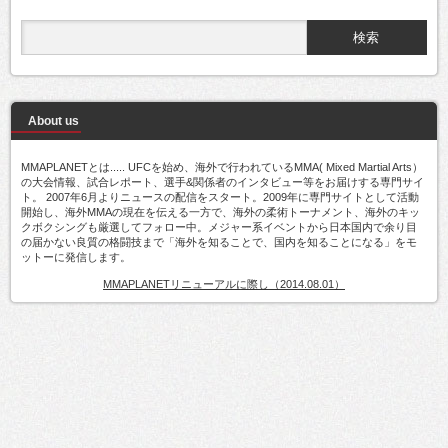
About us
MMAPLANETとは..... UFCを始め、海外で行われているMMA( Mixed Martial Arts）
の大会情報、試合レポート、選手&関係者のインタビュー等をお届けする専門サイ
ト。 2007年6月よりニュースの配信をスタート。2009年に専門サイトとして活動
開始し、海外MMAの現在を伝える一方で、海外の柔術トーナメント、海外のキッ
クボクシングも厳選してフォロー中。メジャー系イベントから日本国内で余り目
の届かない良質の格闘技まで「海外を知ることで、国内を知ることになる」をモ
ットーに発信します。
MMAPLANETリニューアルに際し（2014.08.01）