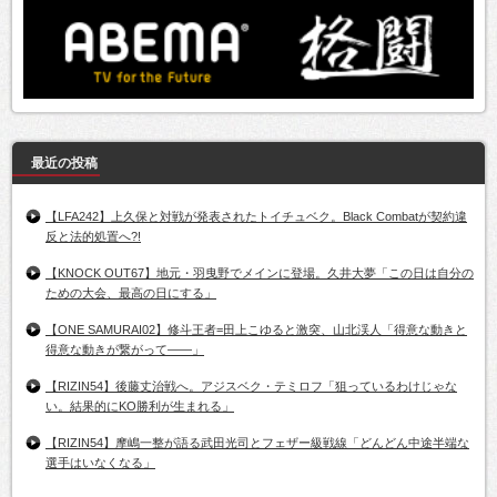
最近の投稿
【LFA242】上久保と対戦が発表されたトイチュベク。Black Combatが契約違
反と法的処置へ?!
【KNOCK OUT67】地元・羽曳野でメインに登場。久井大夢「この日は自分の
ための大会、最高の日にする」
【ONE SAMURAI02】修斗王者=田上こゆると激突、山北渓人「得意な動きと
得意な動きが繋がって――」
【RIZIN54】後藤丈治戦へ。アジスベク・テミロフ「狙っているわけじゃな
い。結果的にKO勝利が生まれる」
【RIZIN54】摩嶋一整が語る武田光司とフェザー級戦線「どんどん中途半端な
選手はいなくなる」