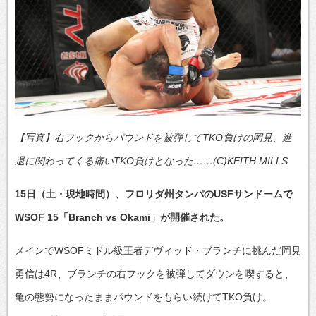
【写真】右フックからパウンドを被弾してTKO負けの岡見、進
退に関わってくる痛いTKO負けとなった……(C)KEITH MILLS
15日（土・現地時間）、フロリダ州タンパのUSFサンドームで
WSOF 15「Branch vs Okami」が開催された。
メインでWSOFミドル級王者デヴィッド・ブランチに挑んだ岡見
勇信は4R、ブランチの右フックを被弾してダウンを喫すると、
亀の態勢になったままパウンドをもらい続けてTKO負け。