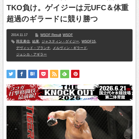
TKO負け。ゲイジーは元UFC＆体重
超過のギラードに競り勝つ
2014.11.17
WSOF Result
WSOF
岡見勇信
,
結果
,
ジャスティン・ゲイジー
,
WSOF15
,
デヴィッド・ブランチ
,
メルヴィン・ギラード
,
ジェシカ・アギラー