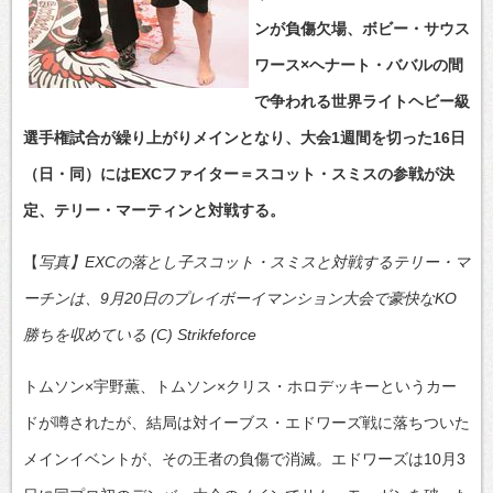
ンが負傷欠場、ボビー・サウス
ワース×ヘナート・ババルの間
で争われる世界ライトヘビー級
選手権試合が繰り上がりメインとなり、大会1週間を切った16日
（日・同）にはEXCファイター＝スコット・スミスの参戦が決
定、テリー・マーティンと対戦する。
【
写真】EXCの落とし子スコット・スミスと対戦するテリー・マ
ーチンは、9月20日のプレイボーイマンション大会で豪快なKO
勝ちを収めている (C) Strikfeforce
トムソン×宇野薫、トムソン×クリス・ホロデッキーというカー
ドが噂されたが、結局は対イーブス・エドワーズ戦に落ちついた
メインイベントが、その王者の負傷で消滅。エドワーズは10月3