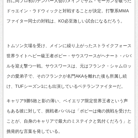
日に同プロ初のデンバー大会のメインでサム・モーガンを破った
ドゥエイン・ラドウィックと対戦することが決定。打撃系MMA
ファイター同士の対戦は、KO必至激しい試合になるだろう。
トムソン欠場を受け、メインに繰り上がったストライクフォース
世界ライトヘビー級王者ボビー・サウスワースがヘナート・ババ
ルを迎え撃つ一戦。サウスワースは、元はフランク・シャムロッ
クの愛弟子で、そのフランクが名門AKAを離れた後も所属し続
け、TUFシーズン1にも出演しているベテランファイターだ。
キャリア9勝5敗と影の薄い、ベイエリア限定世界王者という声
もある彼に対して、挑戦者ババルは「ボビーは俺の挑戦を受けた
ことが、自身のキャリアで最大のミステイクと気付くだろう」と
挑発的な言葉を発している。