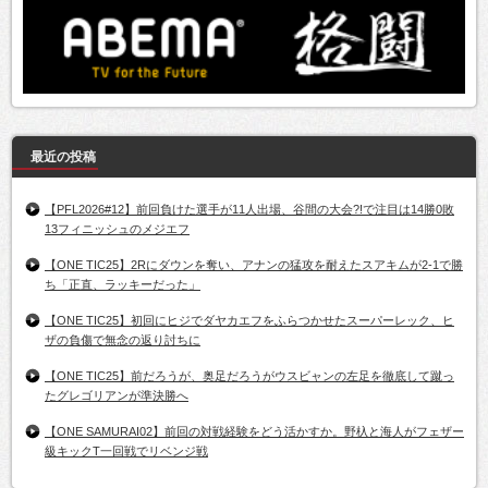
最近の投稿
【PFL2026#12】前回負けた選手が11人出場、谷間の大会?!で注目は14勝0敗
13フィニッシュのメジエフ
【ONE TIC25】2Rにダウンを奪い、アナンの猛攻を耐えたスアキムが2-1で勝
ち「正直、ラッキーだった」
【ONE TIC25】初回にヒジでダヤカエフをふらつかせたスーパーレック、ヒ
ザの負傷で無念の返り討ちに
【ONE TIC25】前だろうが、奥足だろうがウスビャンの左足を徹底して蹴っ
たグレゴリアンが準決勝へ
【ONE SAMURAI02】前回の対戦経験をどう活かすか。野杁と海人がフェザー
級キックT一回戦でリベンジ戦