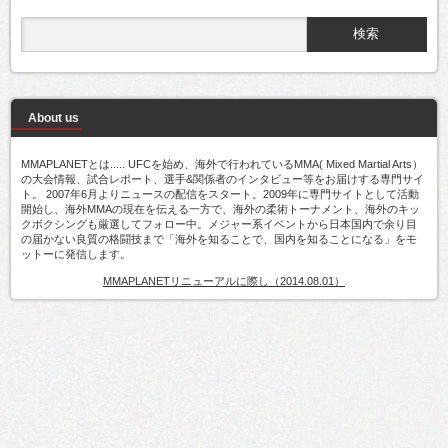
About us
MMAPLANETとは..... UFCを始め、海外で行われているMMA( Mixed Martial Arts）
の大会情報、試合レポート、選手&関係者のインタビュー等をお届けする専門サイ
ト。 2007年6月よりニュースの配信をスタート。2009年に専門サイトとして活動
開始し、海外MMAの現在を伝える一方で、海外の柔術トーナメント、海外のキッ
クボクシングも厳選してフォロー中。メジャー系イベントから日本国内で余り目
の届かない良質の格闘技まで「海外を知ることで、国内を知ることになる」をモ
ットーに発信します。
MMAPLANETリニューアルに際し（2014.08.01）