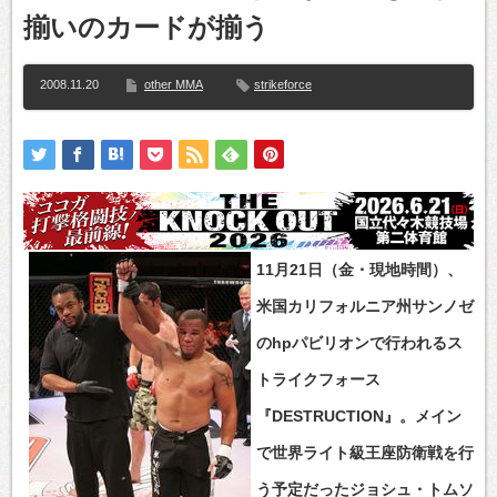
揃いのカードが揃う
2008.11.20
other MMA
strikeforce
11月21日（金・現地時間）、
米国カリフォルニア州サンノゼ
のhpパビリオンで行われるス
トライクフォース
『DESTRUCTION』。メイン
で世界ライト級王座防衛戦を行
う予定だったジョシュ・トムソ