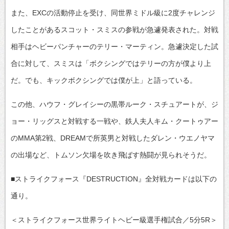
また、EXCの活動停止を受け、同世界ミドル級に2度チャレンジ
したことがあるスコット・スミスの参戦が急遽発表された。対戦
相手はヘビーパンチャーのテリー・マーティン。急遽決定した試
合に対して、スミスは「ボクシングではテリーの方が僕より上
だ。でも、キックボクシングでは僕が上」と語っている。
この他、ハウフ・グレイシーの黒帯ルーク・スチュアートが、ジ
ョー・リッグスと対戦する一戦や、鉄人夫人キム・クートゥアー
のMMA第2戦、DREAMで所英男と対戦したダレン・ウエノヤマ
の出場など、トムソン欠場を吹き飛ばす熱闘が見られそうだ。
■ストライクフォース『DESTRUCTION』全対戦カードは以下の
通り。
＜ストライクフォース世界ライトヘビー級選手権試合／5分5R＞