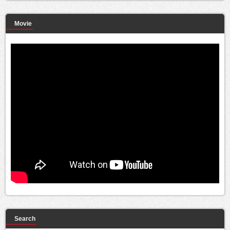
Movie
Search