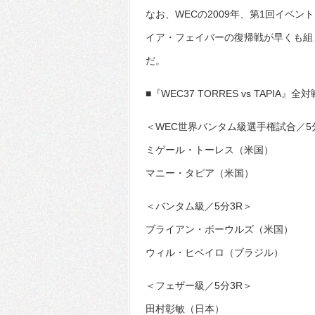
なお、WECの2009年、第1回イベ
イア・フェイバーの復帰戦が早くも組
だ。
■『WEC37 TORRES vs TAPI
＜WEC世界バンタム級選手権試合／5
ミゲール・トーレス（米国）
マニー・タピア（米国）
＜バンタム級／5分3R＞
ブライアン・ボーウルズ（米国）
ウィル・ヒベイロ（ブラジル）
＜フェザー級／5分3R＞
田村彰敏（日本）