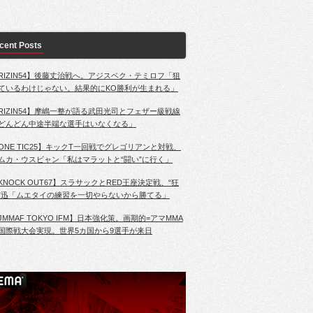
cent Posts
RIZIN54】後藤丈治戦へ。アジスベク・テミロフ「狙
ているわけじゃない。結果的にKO勝利が生まれる」
RIZIN54】摩嶋一整が語る武田光司とフェザー級戦線
どんどん中途半端な選手はいなくなる」
ONE TIC25】キックT一回戦でグレゴリアンと対戦、
ムカ・ウスビャン「私はマラットと“闘い”に行く」
KNOCK OUT67】スラサックとRED王座決定戦、“狂
”迅「ムエタイの練習を一切やらないから勝てる」
JMMAF TOKYO IFM】日本強化策。画期的=アマMMA
国際戦大会実現。世界5カ国から9選手が来日