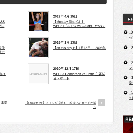
2019年 4月 15日
Re
ASS
【Monday Ring Girl】
プレ
WEC51「ALDO vs GAMBURYAN」
【
っ
2015年 1月 13日
【
垣偉
【on this day in】1月13日──2006年
後に
「
【
マ
2010年 12月 17日
者は
WEC53 Henderson vs Pettis 主要試
【
合レポート
拳
【
で
ミ出場
【Strikeforce】メインが消滅も、粒揃いのカードが揃
う