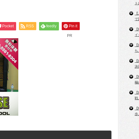
ト
【
で
Pocket
RSS
feedly
Pin it
【
イ
PR
【
ち
【
決
【
極
【
戦
【
歩