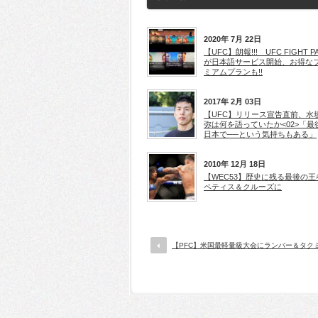
2020年 7月 22日
【UFC】朗報!!! UFC FIGHT P
が日本語サービス開始、お得な
ミアムプランも!!
2017年 2月 03日
【UFC】リリース宣告直前、水
弥は何を語っていたか<02>「最
日本で──という気持ちもある」
2010年 12月 18日
【WEC53】歴史に残る最後の王
ペティス＆クルーズに
【PFC】米国最軽量級大会にランバー＆タク