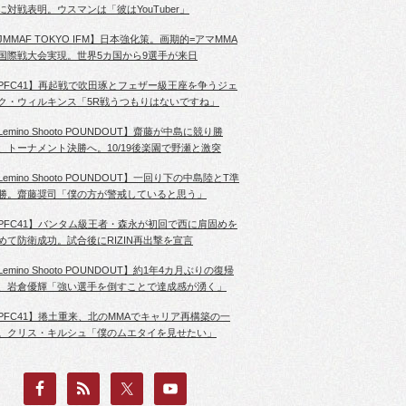
に対戦表明。ウスマンは「彼はYouTuber」
JMMAF TOKYO IFM】日本強化策。画期的=アマMMA
国際戦大会実現。世界5カ国から9選手が来日
PFC41】再起戦で吹田琢とフェザー級王座を争うジェ
ク・ウィルキンス「5R戦うつもりはないですね」
Lemino Shooto POUNDOUT】齋藤が中島に競り勝
、トーナメント決勝へ。10/19後楽園で野瀬と激突
Lemino Shooto POUNDOUT】一回り下の中島陸とT準
勝。齋藤奨司「僕の方が警戒していると思う」
PFC41】バンタム級王者・森永が初回で西に肩固めを
めて防衛成功。試合後にRIZIN再出撃を宣言
Lemino Shooto POUNDOUT】約1年4カ月ぶりの復帰
、岩倉優輝「強い選手を倒すことで達成感が湧く」
PFC41】捲土重来、北のMMAでキャリア再構築の一
。クリス・キルシュ「僕のムエタイを見せたい」