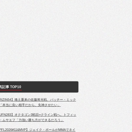
気記事 TOP10
RIZIN54】捲土重来の佐藤将光戦、パッチー・ミック
「本当に良い相手だから、失神させたい」
UFN283】オクタゴン3戦目=クライン戦へ。トフィッ
・ムサエフ「力強い勝ち方ができるだろう」
PFL2026#11&MVP】ジェイク・ポールがMMAでネイ