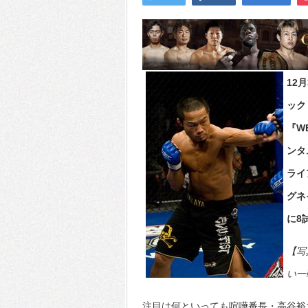
12
ック
『W
ンタ
ライ
グネ
に8
【写
い一戦
注目は何といっても喧嘩番長・高谷裕