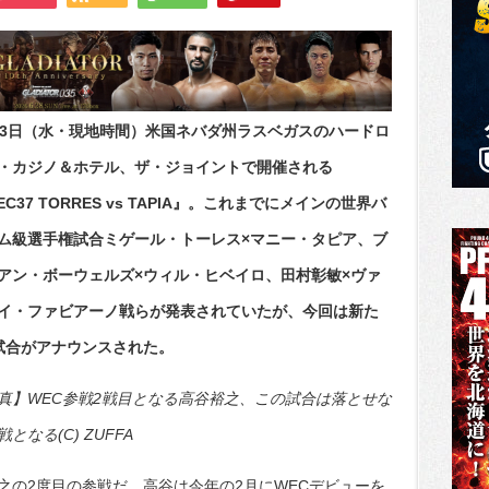
月3日（水・現地時間）米国ネバダ州ラスベガスのハードロ
・カジノ＆ホテル、ザ・ジョイントで開催される
EC37 TORRES vs TAPIA』。これまでにメインの世界バ
ム級選手権試合ミゲール・トーレス×マニー・タピア、ブ
アン・ボーウェルズ×ウィル・ヒベイロ、田村彰敏×ヴァ
イ・ファビアーノ戦らが発表されていたが、今回は新た
試合がアナウンスされた。
真】WEC参戦2戦目となる高谷裕之、この試合は落とせな
となる(C) ZUFFA
之の2度目の参戦だ。高谷は今年の2月にWECデビューを