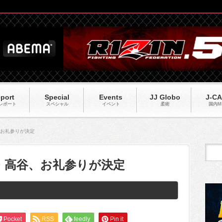
port
Special
Events
JJ Globo
J-C
レポート
スペシャル
イベント
柔術
国内M
、お礼参りが決定
長・高谷、お礼参りが決定
Pocket
RSS
feedly
Pin it