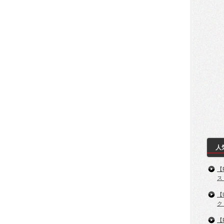
人
【
ス
【
ク
【