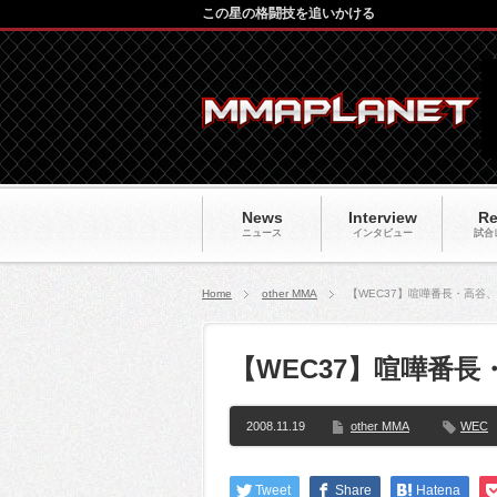
この星の格闘技を追いかける
News
Interview
Re
ニュース
インタビュー
試合
Home
other MMA
【WEC37】喧嘩番長・高谷
【WEC37】喧嘩番
2008.11.19
other MMA
WEC
Tweet
Share
Hatena