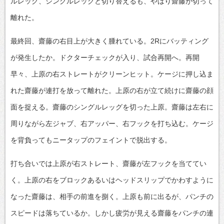
ルレッグ、シングルレッグと切り替えるも、やはり齋藤が切って
離れた。
最終回、齋藤の右目上が大きく腫れている。2Rにバッティング
が発生したか。ドクターチェックが入り、試合再開へ。再開
早々、上原の右ストレートがクリーンヒット。ケージに押し込ま
れた齋藤が連打を放って離れた。上原の右が立て続けに齋藤の顔
面を捉える。齋藤のシングルレッグを切った上原。齋藤は左右に
周りながら左ジャブ、右アッパー、右フックを打ち込む。ケージ
を背負ってもニータップのフェイントで脱出する。
打ち合いでは上原が右ストレート、齋藤が左フックを当ててい
く。上原の右をブロックあるいはヘッドスリップでかわすように
なった齋藤は、相手の前進を捌く。上原も前に出るが、パンチの
スピードは落ちているか。しかし疲労が見える齋藤をパンチの連