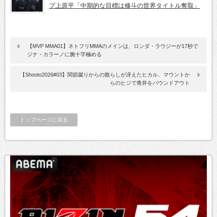
プ上原平「中期的な目標は修斗の世界タイトル奪取」
【MVP MMA01】ネトフリMMAのメインは、ロンダ・ラウジーが17秒で
ジナ・カラーノに腕十字極める
【Shooto2026#03】関節蹴りからの散らしが冴えたヒカル、マウントか
らのヒジで青井をパウンドアウト
トップページに戻る