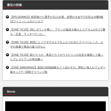
最近の投稿
【PFL2026#12】前回負けた選手が11人出場、谷間の大会?!で注目は14勝0敗
13フィニッシュのメジエフ
【ONE TIC25】2Rにダウンを奪い、アナンの猛攻を耐えたスアキムが2-1で勝
ち「正直、ラッキーだった」
【ONE TIC25】初回にヒジでダヤカエフをふらつかせたスーパーレック、ヒ
ザの負傷で無念の返り討ちに
【ONE TIC25】前だろうが、奥足だろうがウスビャンの左足を徹底して蹴っ
たグレゴリアンが準決勝へ
【ONE SAMURAI02】前回の対戦経験をどう活かすか。野杁と海人がフェザー
級キックT一回戦でリベンジ戦
Movie