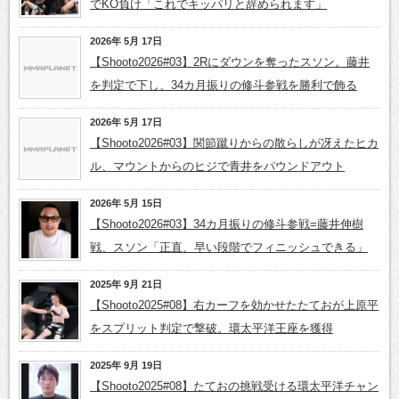
でKO負け「これでキッパリと辞められます」
2026年 5月 17日
【Shooto2026#03】2Rにダウンを奪ったスソン。藤井
を判定で下し、34カ月振りの修斗参戦を勝利で飾る
2026年 5月 17日
【Shooto2026#03】関節蹴りからの散らしが冴えたヒカ
ル、マウントからのヒジで青井をパウンドアウト
2026年 5月 15日
【Shooto2026#03】34カ月振りの修斗参戦=藤井伸樹
戦、スソン「正直、早い段階でフィニッシュできる」
2025年 9月 21日
【Shooto2025#08】右カーフを効かせたたておが上原平
をスプリット判定で撃破。環太平洋王座を獲得
2025年 9月 19日
【Shooto2025#08】たておの挑戦受ける環太平洋チャン