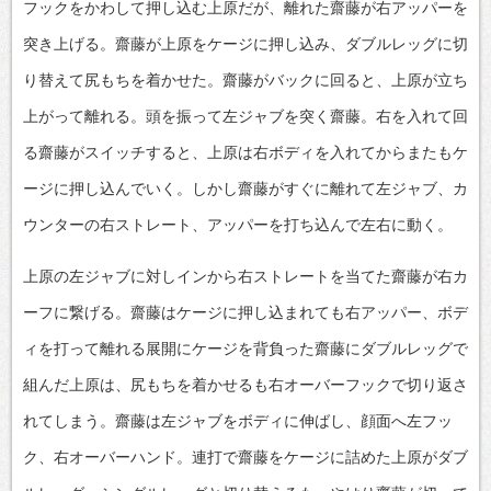
フックをかわして押し込む上原だが、離れた齋藤が右アッパーを
突き上げる。齋藤が上原をケージに押し込み、ダブルレッグに切
り替えて尻もちを着かせた。齋藤がバックに回ると、上原が立ち
上がって離れる。頭を振って左ジャブを突く齋藤。右を入れて回
る齋藤がスイッチすると、上原は右ボディを入れてからまたもケ
ージに押し込んでいく。しかし齋藤がすぐに離れて左ジャブ、カ
ウンターの右ストレート、アッパーを打ち込んで左右に動く。
上原の左ジャブに対しインから右ストレートを当てた齋藤が右カ
ーフに繋げる。齋藤はケージに押し込まれても右アッパー、ボデ
ィを打って離れる展開にケージを背負った齋藤にダブルレッグで
組んだ上原は、尻もちを着かせるも右オーバーフックで切り返さ
れてしまう。齋藤は左ジャブをボディに伸ばし、顔面へ左フッ
ク、右オーバーハンド。連打で齋藤をケージに詰めた上原がダブ