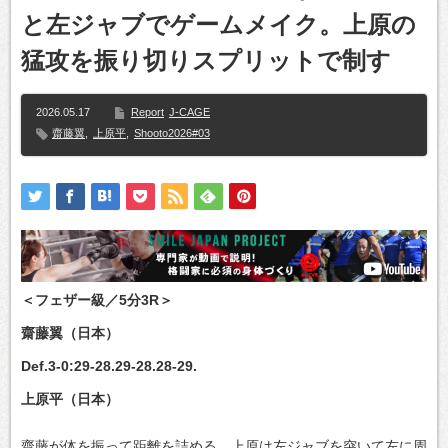
と左ジャブでゲームメイク。上原の
猛攻を振り切りスプリットで制す
2026.05.17
Report
J-CAGE
齋藤翼
,
上原平
,
Shooto2026#03
＜フェザー級／5分3R＞
齋藤翼（日本）
Def.3-0:29-28.29-28.28-29.
上原平（日本）
齋藤が体を振って距離を詰める。上原は左ジャブを突いて左に周