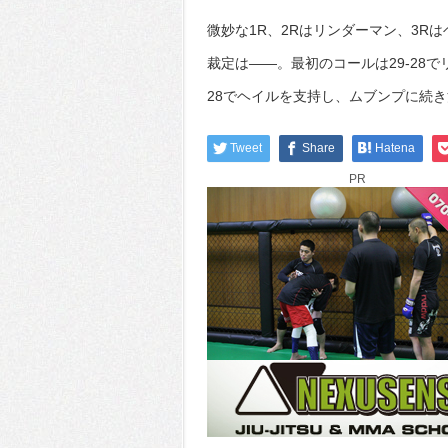
微妙な1R、2Rはリンダーマン、3R
裁定は――。最初のコールは29-28で
28でヘイルを支持し、ムブンプに続
Tweet
Share
Hatena
PR