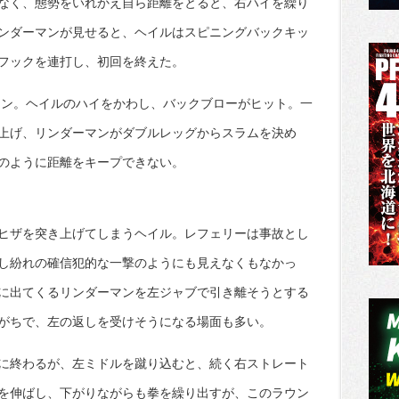
なく、態勢をいれかえ自ら距離をとると、右ハイを繰り
ンダーマンが見せると、ヘイルはスピニングバックキッ
フックを連打し、初回を終えた。
マン。ヘイルのハイをかわし、バックブローがヒット。一
上げ、リンダーマンがダブルレッグからスラムを決め
のように距離をキープできない。
ヒザを突き上げてしまうヘイル。レフェリーは事故とし
し紛れの確信犯的な一撃のようにも見えなくもなかっ
に出てくるリンダーマンを左ジャブで引き離そうとする
がちで、左の返しを受けそうになる場面も多い。
に終わるが、左ミドルを蹴り込むと、続く右ストレート
を伸ばし、下がりながらも拳を繰り出すが、このラウン