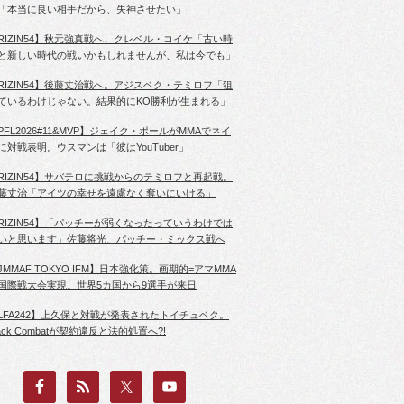
「本当に良い相手だから、失神させたい」
RIZIN54】秋元強真戦へ、クレベル・コイケ「古い時
と新しい時代の戦いかもしれませんが、私は今でも」
RIZIN54】後藤丈治戦へ。アジスベク・テミロフ「狙
ているわけじゃない。結果的にKO勝利が生まれる」
PFL2026#11&MVP】ジェイク・ポールがMMAでネイ
に対戦表明。ウスマンは「彼はYouTuber」
RIZIN54】サバテロに挑戦からのテミロフと再起戦。
藤丈治「アイツの幸せを遠慮なく奪いにいける」
RIZIN54】「パッチーが弱くなったっていうわけでは
いと思います」佐藤将光、パッチー・ミックス戦へ
JMMAF TOKYO IFM】日本強化策。画期的=アマMMA
国際戦大会実現。世界5カ国から9選手が来日
LFA242】上久保と対戦が発表されたトイチュベク。
lack Combatが契約違反と法的処置へ?!