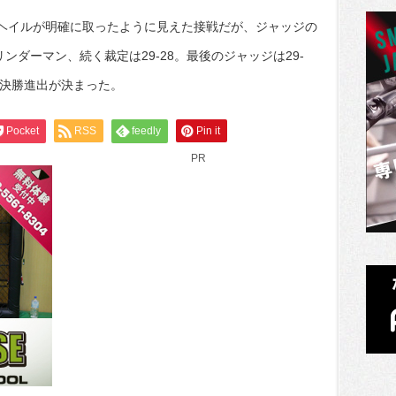
はヘイルが明確に取ったように見えた接戦だが、ジャッジの
リンダーマン、続く裁定は29-28。最後のジャッジは29-
き決勝進出が決まった。
Pocket
RSS
feedly
Pin it
PR