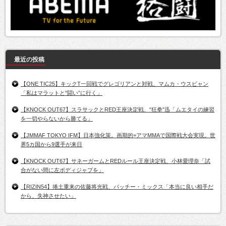
最近の投稿
【ONE TIC25】キックT一回戦でグレゴリアンと対戦、マムカ・ウスビャン
「私はマラットと“闘い”に行く」
【KNOCK OUT67】スラサックとRED王座決定戦、“狂拳”迅「ムエタイの練習
を一切やらないから勝てる」
【JMMAF TOKYO IFM】日本強化策。画期的=アマMMAで国際戦大会実現。世
界5カ国から9選手が来日
【KNOCK OUT67】サネーガームとREDルール王座決定戦、小林愛理奈「試
合がない間に左ボディジャブを」
【RIZIN54】捲土重来の佐藤将光戦、パッチー・ミックス「本当に良い相手だ
から、失神させたい」