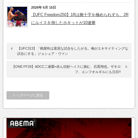
2026年 6月 15日
【UFC Freedom250】1Rは腕十字を極められずも、2R
にルイスを倒したホキットが10連勝
【UFC313】「鶴屋怜は退屈な試合をしたがる。俺がエキサイティングな
試合にする」ジョシュア・ヴァン
【ONE FF29】ADCC二連覇=赤ん坊鮫ヘイスに挑む、石黒翔也。ザキロ
フ、エンフオルギルにも注目!!
トップページに戻る