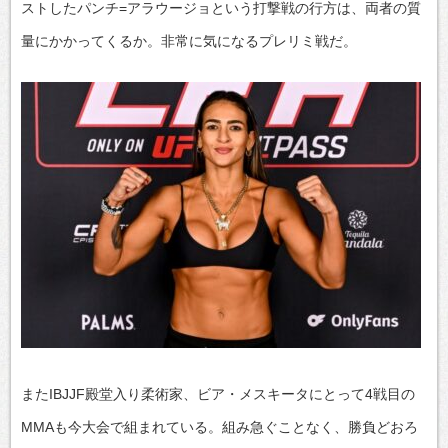
ストしたパンチ=アラウージョという打撃戦の行方は、両者の質
量にかかってくるか。非常に気になるプレリミ戦だ。
またIBJJF殿堂入り柔術家、ビア・メスキータにとって4戦目の
MMAも今大会で組まれている。組み急ぐことなく、勝負どおろ