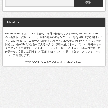
About us
MMAPLANETとは..... UFCを始め、海外で行われているMMA( Mixed Martial Arts）
の大会情報、試合レポート、選手&関係者のインタビュー等をお届けする専門サイ
ト。 2007年6月よりニュースの配信をスタート。2009年に専門サイトとして活動
開始し、海外MMAの現在を伝える一方で、海外の柔術トーナメント、海外のキッ
クボクシングも厳選してフォロー中。メジャー系イベントから日本国内で余り目
の届かない良質の格闘技まで「海外を知ることで、国内を知ることになる」をモ
ットーに発信します。
MMAPLANETリニューアルに際し（2014.08.01）