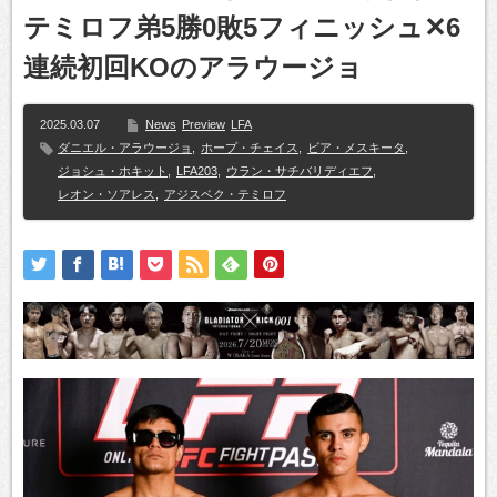
テミロフ弟5勝0敗5フィニッシュ✕6
連続初回KOのアラウージョ
2025.03.07
News
Preview
LFA
ダニエル・アラウージョ
,
ホープ・チェイス
,
ビア・メスキータ
,
ジョシュ・ホキット
,
LFA203
,
ウラン・サチバリディエフ
,
レオン・ソアレス
,
アジスベク・テミロフ