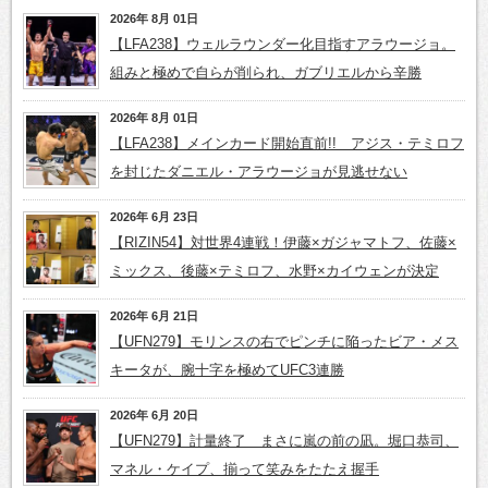
2026年 8月 01日
【LFA238】ウェルラウンダー化目指すアラウージョ。
組みと極めで自らが削られ、ガブリエルから辛勝
2026年 8月 01日
【LFA238】メインカード開始直前!! アジス・テミロフ
を封じたダニエル・アラウージョが見逃せない
2026年 6月 23日
【RIZIN54】対世界4連戦！伊藤×ガジャマトフ、佐藤×
ミックス、後藤×テミロフ、水野×カイウェンが決定
2026年 6月 21日
【UFN279】モリンスの右でピンチに陥ったビア・メス
キータが、腕十字を極めてUFC3連勝
2026年 6月 20日
【UFN279】計量終了 まさに嵐の前の凪。堀口恭司、
マネル・ケイプ、揃って笑みをたたえ握手