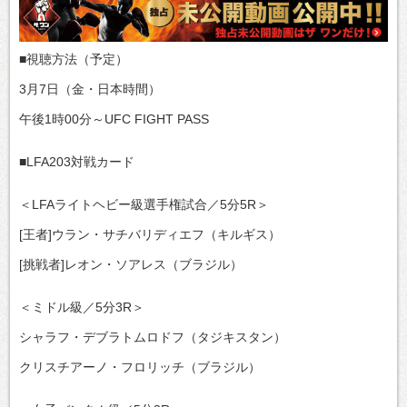
■視聴方法（予定）
3月7日（金・日本時間）
午後1時00分～UFC FIGHT PASS
■LFA203対戦カード
＜LFAライトヘビー級選手権試合／5分5R＞
[王者]ウラン・サチバリディエフ（キルギス）
[挑戦者]レオン・ソアレス（ブラジル）
＜ミドル級／5分3R＞
シャラフ・デブラトムロドフ（タジキスタン）
クリスチアーノ・フロリッチ（ブラジル）