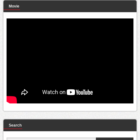
Movie
Search