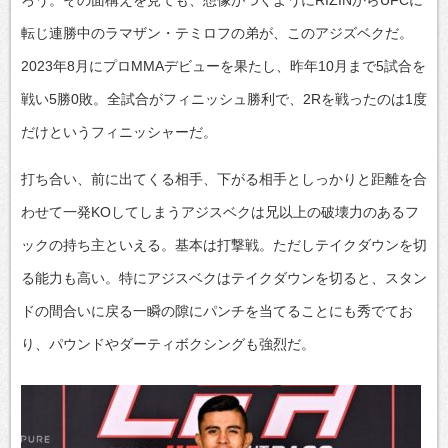
転じ連勝中のラマザン・テミロフの弟が、このアジズベクだ。
2023年8月にプロMMAデビューを果たし、昨年10月まで5試合を
戦い5勝0敗。全試合がフィニッシュ勝利で、2Rを戦ったのは1度
だけというフィニッシャーだ。
打ち合い、前に出てくる相手、下がる相手としっかりと距離を合
わせて一発KOしてしまうアジスベクは兄以上の破壊力のあるフ
ックの持ち主といえる。基本は打撃戦。ただしテイクダウンを切
る能力も高い。特にアジスベクはテイクダウンを切ると、スタン
ドの間合いに戻る一瞬の隙にパンチを当てることにも秀でてお
り、パウンドやダーティボクシングも強烈だ。