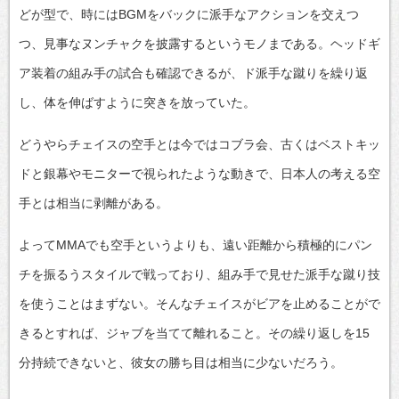
どが型で、時にはBGMをバックに派手なアクションを交えつ
つ、見事なヌンチャクを披露するというモノまである。ヘッドギ
ア装着の組み手の試合も確認できるが、ド派手な蹴りを繰り返
し、体を伸ばすように突きを放っていた。
どうやらチェイスの空手とは今ではコブラ会、古くはベストキッ
ドと銀幕やモニターで視られたような動きで、日本人の考える空
手とは相当に剥離がある。
よってMMAでも空手というよりも、遠い距離から積極的にパン
チを振るうスタイルで戦っており、組み手で見せた派手な蹴り技
を使うことはまずない。そんなチェイスがビアを止めることがで
きるとすれば、ジャブを当てて離れること。その繰り返しを15
分持続できないと、彼女の勝ち目は相当に少ないだろう。