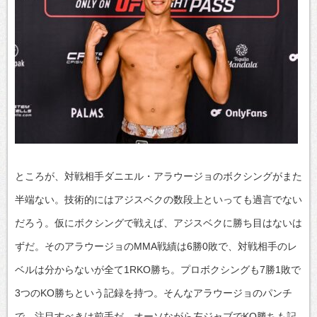
ところが、対戦相手ダニエル・アラウージョのボクシングがまた
半端ない。技術的にはアジスベクの数段上といっても過言でない
だろう。仮にボクシングで戦えば、アジスベクに勝ち目はないは
ずだ。そのアラウージョのMMA戦績は6勝0敗で、対戦相手のレ
ベルは分からないが全て1RKO勝ち。プロボクシングも7勝1敗で
3つのKO勝ちという記録を持つ。そんなアラウージョのパンチ
で、注目すべきは前手だ。オーソながら左ジャブでKO勝ちも記