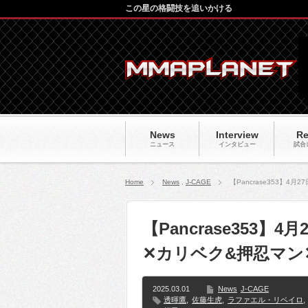
この星の格闘技を追いかける
News
Interview
Re
ニュース
インタビュー
試合
Home
News
,
J-CAGE
【Pancrase353
【Pancrase353
✕カリベク&押忍マン
2025.03.01
News
J-CAGE
透暉鷹
,
佐藤生虎
,
ラファエル・リベイロ
,