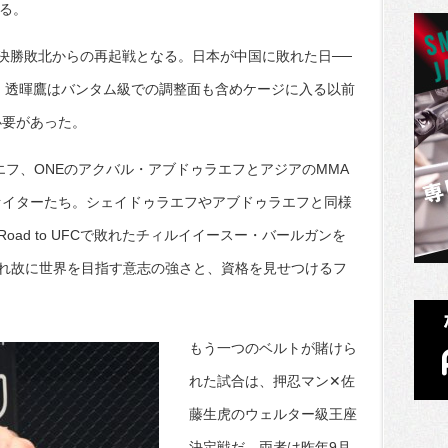
いる。
FC準決勝敗北からの再起戦となる。日本が中国に敗れた日──
、透暉鷹はバンタム級での調整面も含めケージに入る以前
必要があった。
ラエフ、ONEのアクバル・アブドゥラエフとアジアのMMA
ァイターたち。シェイドゥラエフやアブドゥラエフと同様
ad to UFCで敗れたチィルイイースー・バールガンを
れ故に世界を目指す意志の強さと、資格を見せつけるフ
もう一つのベルトが賭けら
れた試合は、押忍マン✕佐
藤生虎のウェルター級王座
決定戦だ。両者は昨年9月