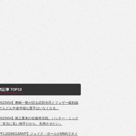
気記事 TOP10
RIZIN54】摩嶋一整が語る武田光司とフェザー級戦線
どんどん中途半端な選手はいなくなる」
RIZIN54】捲土重来の佐藤将光戦、パッチー・ミック
「本当に良い相手だから、失神させたい」
PFL2026#11&MVP】ジェイク・ポールがMMAでネイ