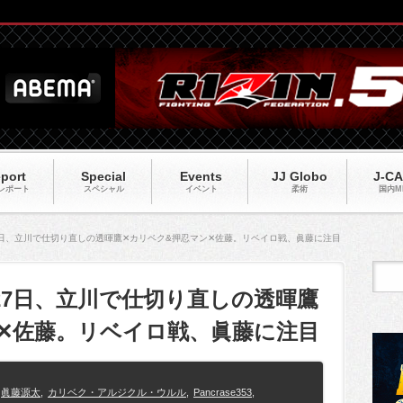
port
Special
Events
JJ Globo
J-C
レポート
スペシャル
イベント
柔術
国内M
】4月27日、立川で仕切り直しの透暉鷹✕カリベク&押忍マン✕佐藤。リベイロ戦、眞藤に注目
】4月27日、立川で仕切り直しの透暉鷹
✕佐藤。リベイロ戦、眞藤に注目
眞藤源太
,
カリベク・アルジクル・ウルル
,
Pancrase353
,