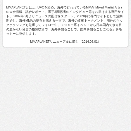
MMAPLANETとは..... UFCを始め、海外で行われているMMA( Mixed Martial Arts）
の大会情報、試合レポート、選手&関係者のインタビュー等をお届けする専門サイ
ト。 2007年6月よりニュースの配信をスタート。2009年に専門サイトとして活動
開始し、海外MMAの現在を伝える一方で、海外の柔術トーナメント、海外のキッ
クボクシングも厳選してフォロー中。メジャー系イベントから日本国内で余り目
の届かない良質の格闘技まで「海外を知ることで、国内を知ることになる」をモ
ットーに発信します。
MMAPLANETリニューアルに際し（2014.08.01）