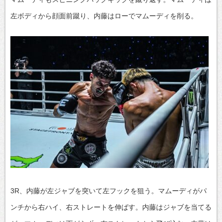
左ボディから顔面前蹴り、内藤はローでマムーディを削る。
3R、内藤が左ジャブを突いて左フックを狙う。マムーディがパ
ンチから右ハイ、右ストレートを伸ばす。内藤はジャブを当てる