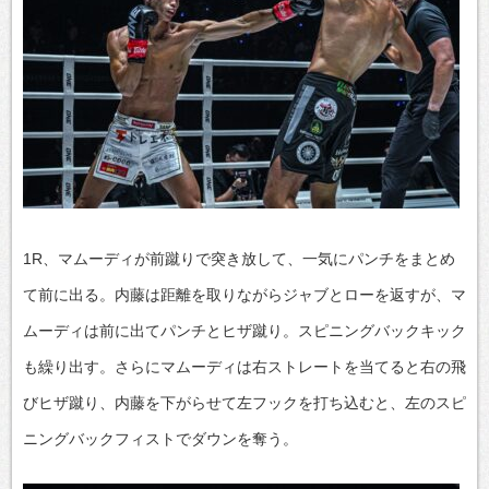
1R、マムーディが前蹴りで突き放して、一気にパンチをまとめ
て前に出る。内藤は距離を取りながらジャブとローを返すが、マ
ムーディは前に出てパンチとヒザ蹴り。スピニングバックキック
も繰り出す。さらにマムーディは右ストレートを当てると右の飛
びヒザ蹴り、内藤を下がらせて左フックを打ち込むと、左のスピ
ニングバックフィストでダウンを奪う。