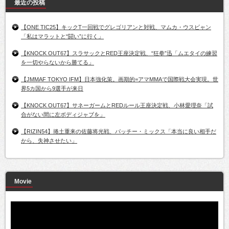
最近の投稿
【ONE TIC25】キックT一回戦でグレゴリアンと対戦、マムカ・ウスビャン
「私はマラットと“闘い”に行く」
【KNOCK OUT67】スラサックとRED王座決定戦、“狂拳”迅「ムエタイの練習
を一切やらないから勝てる」
【JMMAF TOKYO IFM】日本強化策。画期的=アマMMAで国際戦大会実現。世
界5カ国から9選手が来日
【KNOCK OUT67】サネーガームとREDルール王座決定戦、小林愛理奈「試
合がない間に左ボディジャブを」
【RIZIN54】捲土重来の佐藤将光戦、パッチー・ミックス「本当に良い相手だ
から、失神させたい」
Movie