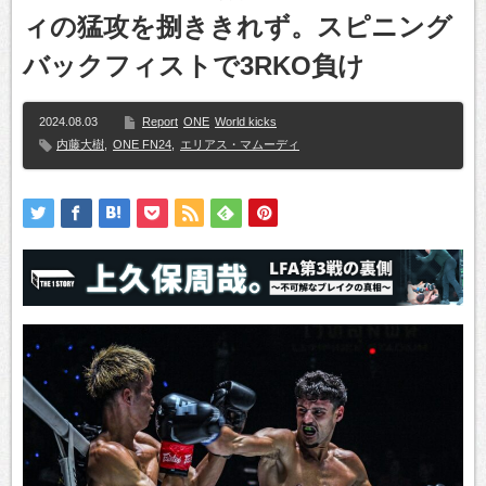
ィの猛攻を捌ききれず。スピニング
バックフィストで3RKO負け
2024.08.03
Report
ONE
World kicks
内藤大樹
,
ONE FN24
,
エリアス・マムーディ