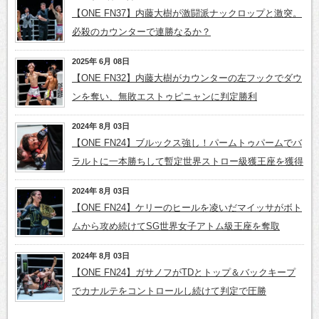
【ONE FN37】内藤大樹が激闘派ナックロップと激突。
必殺のカウンターで連勝なるか？
2025年 6月 08日
【ONE FN32】内藤大樹がカウンターの左フックでダウ
ンを奪い、無敗エストゥピニャンに判定勝利
2024年 8月 03日
【ONE FN24】ブルックス強し！パームトゥパームでバ
ラルトに一本勝ちして暫定世界ストロー級獲王座を獲得
2024年 8月 03日
【ONE FN24】ケリーのヒールを凌いだマイッサがボト
ムから攻め続けてSG世界女子アトム級王座を奪取
2024年 8月 03日
【ONE FN24】ガサノフがTDとトップ＆バックキープ
でカナルテをコントロールし続けて判定で圧勝