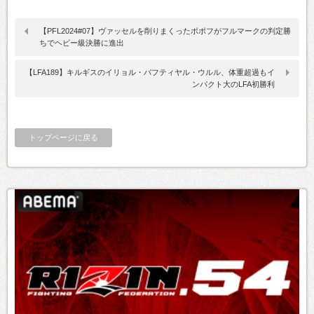
【PFL2024#07】ヴァッセルを削りまくったポポフがフルマークの判定勝
ちでヘビー級決勝に進出
【LFA189】キルギスのイリョル・バフティヤル・ウルル、体重超過もイ
ンパクト大のLFA初勝利
トップページに戻る