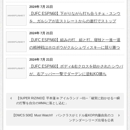
2024年 7月 21日
【UFC ESPN60】下がりながら打ち合うチェ・スンウ
を、ガルシアが左ストレートからの連打でストップ
2024年 7月 21日
【UFC ESPN60】組みの打、組と打。寝技と一進一退
の精神戦はホロボウがクルシュヴィスキ―に競り勝つ
2024年 7月 21日
【UFC ESPN60】ボディ&右クロスを効かされたシウバ
が、右アッパー一撃でダーデンに逆転KO勝ち
【SUPER RIZIN03】平本蓮 in アイルランド ─01─「確実に効かせる一瞬
の打撃を自分のMMAに落とし込む」
【DWCS S08】Must Watch!! パンクラスがミドル級KOP内藤由良のコ
ンテンダーシリーズ出場を公表