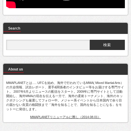
Search
About us
MMAPLANETとは..... UFCを始め、海外で行われているMMA( Mixed Martial Arts）
の大会情報、試合レポート、選手&関係者のインタビュー等をお届けする専門サイ
ト。 2007年6月よりニュースの配信をスタート。2009年に専門サイトとして活動
開始し、海外MMAの現在を伝える一方で、海外の柔術トーナメント、海外のキッ
クボクシングも厳選してフォロー中。メジャー系イベントから日本国内で余り目
の届かない良質の格闘技まで「海外を知ることで、国内を知ることになる」をモ
ットーに発信します。
MMAPLANETリニューアルに際し（2014.08.01）