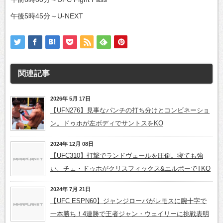
午後5時45分～U-NEXT
関連記事
2026年 5月 17日
【UFN276】見事なパンチの打ち分けとコンビネーショ
ン。ドゥホが左ボディでサントスをKO
2024年 12月 08日
【UFC310】打撃でランドヴェールを圧倒。寝ても強
い、チェ・ドゥホがクリスフィックス&エルボーでTKO
2024年 7月 21日
【UFC ESPN60】ジャンジローバがレモスに腕十字で
一本勝ち！4連勝で王者ジャン・ウェイリーに挑戦表明