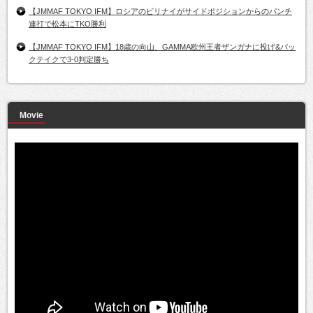
【JMMAF TOKYO IFM】ロシアのビリナイがサイドポジションからのパンチ
連打で松本にTKO勝利
【JMMAF TOKYO IFM】18歳の向山、GAMMA欧州王者ザンガナに投げ&バッ
クテイクで3-0判定勝ち
Movie