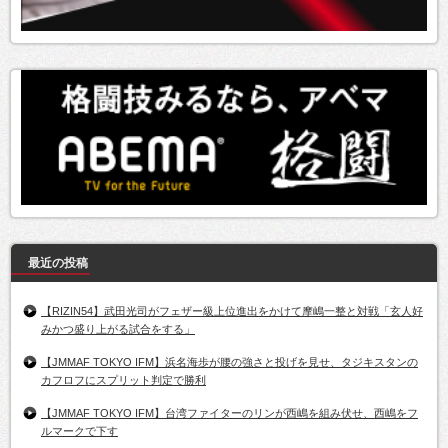
最近の投稿
【RIZIN54】武田光司がフェザー級上位進出をかけて摩嶋一整と対戦「玄人好
みかつ盛り上がる試合をする」
【JMMAF TOKYO IFM】浜名海歩が腰の強さと投げを見せ、タジキスタンの
カフロフにスプリット判定で勝利
【JMMAF TOKYO IFM】台湾ファイターのリンが西嶋を組み伏せ、西嶋をフ
ルマークで下す