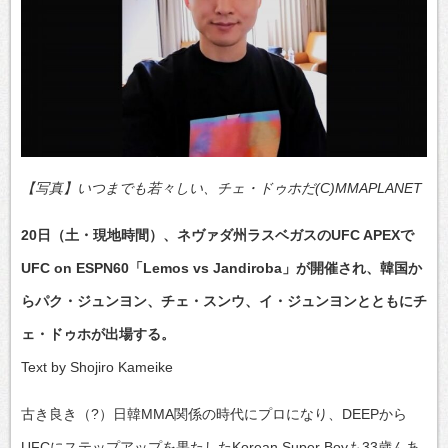
【写真】いつまでも若々しい、チェ・ドゥホだ(C)MMAPLANET
20日（土・現地時間）、ネヴァダ州ラスベガスのUFC APEXで
UFC on ESPN60「Lemos vs Jandiroba」が開催され、韓国か
らパク・ジュンヨン、チェ・スンウ、イ・ジュンヨンとともにチ
ェ・ドゥホが出場する。
Text by Shojiro Kameike
古き良き（?）日韓MMA関係の時代にプロになり、DEEPから
UFCにステップアップを果たしたKorean Super Boyも33歳んあ