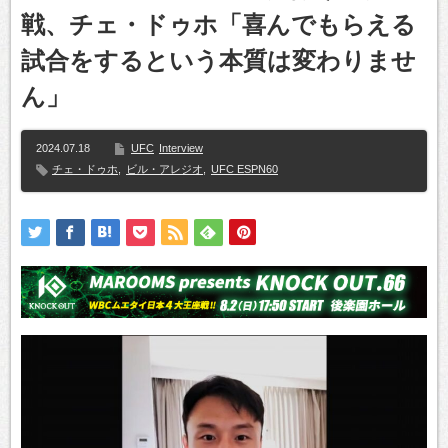
戦、チェ・ドゥホ「喜んでもらえる
試合をするという本質は変わりませ
ん」
2024.07.18
UFC
Interview
チェ・ドゥホ
,
ビル・アレジオ
,
UFC ESPN60