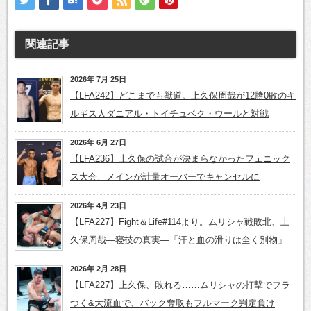
関連記事
2026年 7月 25日
【LFA242】どこまでも獣道。上久保周哉が12勝0敗のキ
ルギス人ダニアル・トイチュベク・ウールと対戦
2026年 6月 27日
【LFA236】上久保の試合が決まらなかったフェニック
ス大会、メインが計量オーバーでキャンセルに
2026年 4月 23日
【LFA227】Fight＆Life#114より。ムリシャ戦敗北、上
久保周哉―寝技の真実―「汗と血の滑りは全く別物」
2026年 2月 28日
【LFA227】上久保、敗れる……ムリシャの打撃でフラ
つく&大流血で、バック奪取もフルマーク判定負け