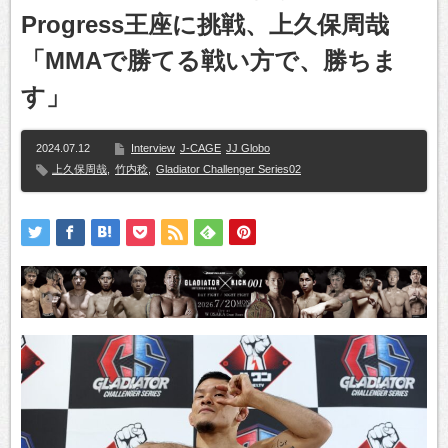
Progress王座に挑戦、上久保周哉
「MMAで勝てる戦い方で、勝ちま
す」
2024.07.12
Interview
J-CAGE
JJ Globo
上久保周哉
,
竹内稔
,
Gladiator Challenger Series02