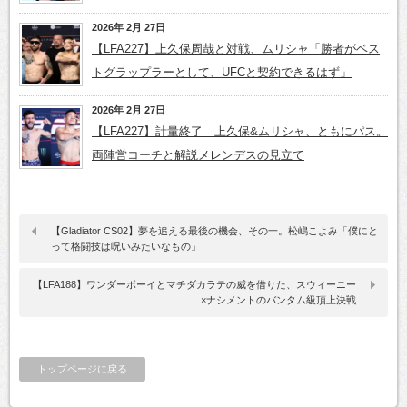
2026年 2月 27日
【LFA227】上久保周哉と対戦、ムリシャ「勝者がベス
トグラップラーとして、UFCと契約できるはず」
2026年 2月 27日
【LFA227】計量終了 上久保&ムリシャ、ともにパス。
両陣営コーチと解説メレンデスの見立て
【Gladiator CS02】夢を追える最後の機会、その一。松嶋こよみ「僕にと
って格闘技は呪いみたいなもの」
【LFA188】ワンダーボーイとマチダカラテの威を借りた、スウィーニー
×ナシメントのバンタム級頂上決戦
トップページに戻る