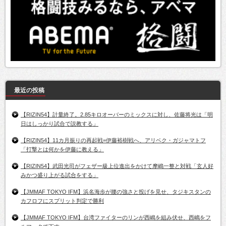
最近の投稿
【RIZIN54】計量終了。2.85キロオーバーのミックスに対し、佐藤将光は「明
日はしっかり試合で説教する」
【RIZIN54】11カ月振りの再起戦=伊藤裕樹戦へ、アリベク・ガジャマトフ
「打撃とは何かを伊藤に教える」
【RIZIN54】武田光司がフェザー級上位進出をかけて摩嶋一整と対戦「玄人好
みかつ盛り上がる試合をする」
【JMMAF TOKYO IFM】浜名海歩が腰の強さと投げを見せ、タジキスタンの
カフロフにスプリット判定で勝利
【JMMAF TOKYO IFM】台湾ファイターのリンが西嶋を組み伏せ、西嶋をフ