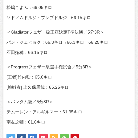
松嶋こよみ：66.05キロ
ソドノムドルジ・プレブドルジ：66.15キロ
＜Gladiatorフェザー級王座決定T準決勝／5分3R＞
パン・ジェヒョク：66.3キロ→66.3キロ→66.25キロ
石田拓穂：66.15キロ
＜Progressフェザー級選手権試合／5分3R＞
[王者]竹内稔：65.6キロ
[挑戦者] 上久保周哉：65.25キロ
＜バンタム級／5分3R＞
テムーレン・アルギルマー：61.35キロ
南友之輔：61.6キロ