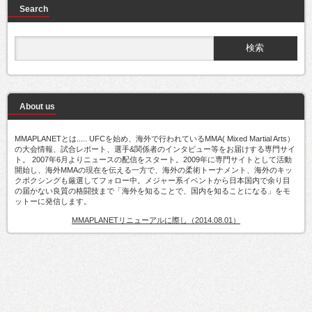
Search
About us
MMAPLANETとは..... UFCを始め、海外で行われているMMA( Mixed Martial Arts）
の大会情報、試合レポート、選手&関係者のインタビュー等をお届けする専門サイ
ト。 2007年6月よりニュースの配信をスタート。2009年に専門サイトとして活動
開始し、海外MMAの現在を伝える一方で、海外の柔術トーナメント、海外のキッ
クボクシングも厳選してフォロー中。メジャー系イベントから日本国内で余り目
の届かない良質の格闘技まで「海外を知ることで、国内を知ることになる」をモ
ットーに発信します。
MMAPLANETリニューアルに際し（2014.08.01）