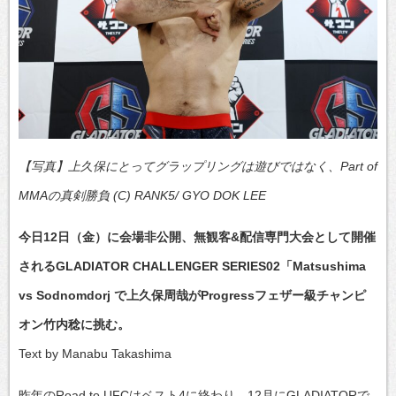
【写真】上久保にとってグラップリングは遊びではなく、Part of
MMAの真剣勝負 (C) RANK5/ GYO DOK LEE
今日12日（金）に会場非公開、無観客&配信専門大会として開催
されるGLADIATOR CHALLENGER SERIES02「Matsushima
vs Sodnomdorj で上久保周哉がProgressフェザー級チャンピ
オン竹内稔に挑む。
Text by Manabu Takashima
昨年のRoad to UFCはベスト4に終わり、12月にGLADIATORで