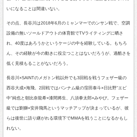
いになることは間違いない。
その点、長谷川は2018年6月のミャンマーでのンサン戦で、空調
設備の無いソールドアウトの体育館でTVライティングに晒さ
れ、40度はあろうかというケージの中を経験している。もちろ
ん、その経験が今の動きに役立つことはないだろうが、過酷さを
低く見積もることがないだろう。
長谷川×SAINTのメガトン戦以外でも3回戦を戦うフェザー級の
西谷大成×海飛。2回戦ではバンナム級の窪田泰斗×日比野”エビ
中”純也と朝比奈龍希×漆間將生、八須拳太郎×みやび。フェザー
級では劉獅×安井飛馬というマッチアップが決まっているが、彼
らは後世に語り継がれる環境下でMMAを戦うことになるかもし
れない。