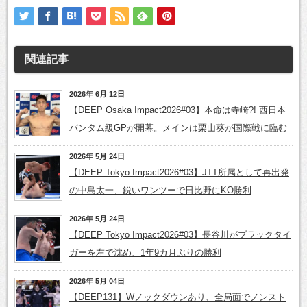
関連記事
2026年 6月 12日
【DEEP Osaka Impact2026#03】本命は寺崎?! 西日本
バンタム級GPが開幕。メインは栗山葵が国際戦に臨む
2026年 5月 24日
【DEEP Tokyo Impact2026#03】JTT所属として再出発
の中島太一、鋭いワンツーで日比野にKO勝利
2026年 5月 24日
【DEEP Tokyo Impact2026#03】長谷川がブラックタイ
ガーを左で沈め、1年9カ月ぶりの勝利
2026年 5月 04日
【DEEP131】Wノックダウンあり、全局面でノンスト