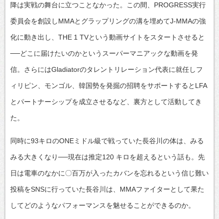
降は実戦の舞台に立つことなかった。この間、PROGRESS実行
委員会を創設しMMAとグラップリングの溝を埋めてJ-MMAの強
化に動き出し、THE 1 TVという動画サイトをスタートさせると
──どこに届けたいのかというスーパーマニアックな動画を発
信。さらにはGladiatorのタレントリレーション代表に就任しフ
ィリピン、モンゴル、韓国勢を発掘の招聘をサポートするとLFA
とパートナーシップを成立させるなど、裏方として活動してき
た。
同時に93キロのONEミドル級で戦っていた長谷川の体は、みる
みる大きくなり──現在は推定120 キロを超えるという話も。先
日は電車のなかに〇百万が入ったカバンを忘れるという信じ難い
投稿をSNSに行っていた長谷川は、MMAファイターとして果た
してどのようなパフォーマンスを魅せることができるのか。