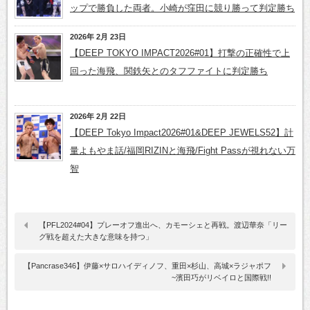
ップで勝負した両者。小崎が窪田に競り勝って判定勝ち
2026年 2月 23日
【DEEP TOKYO IMPACT2026#01】打撃の正確性で上
回った海飛、関鉄矢とのタフファイトに判定勝ち
2026年 2月 22日
【DEEP Tokyo Impact2026#01&DEEP JEWELS52】計
量よもやま話/福岡RIZINと海飛/Fight Passが視れない万
智
【PFL2024#04】プレーオフ進出へ、カモーシェと再戦。渡辺華奈「リー
グ戦を超えた大きな意味を持つ」
【Pancrase346】伊藤×サロハイディノフ、重田×杉山、高城×ラジャポフ
~濱田巧がリベイロと国際戦!!