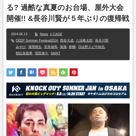
る? 過酷な真夏のお台場、屋外大会
開催!! &長谷川賢が５年ぶりの復帰戦
2024.06.13
News
J-CAGE
DEEP Summer Festival2024
,
西谷大成
,
八須拳太郎
,
長谷川賢
,
みやび
,
漆間將生
,
安井雄馬
,
海飛
,
劉獅
,
日比野エビ中純也
,
朝比奈龍希
,
窪田泰斗
,
SAINT