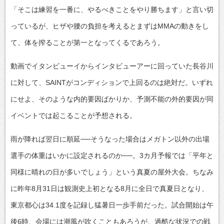
「そこは練習を一番に、やるべきことをやり勝ちます」と言い切
っているが、ヒザや腰の負担を考えるとまずはMMAの動きをし
て、体を搾ることが第一となってくるであろう。
動画でイタンビューイからインタビューアーに回っていた長谷川
に対して、SAINTがコンディションで上回るのは絶対だ。いずれ
にせよ、そのような内的要因ばかりか、予測不能の外的要因が同
イベントでは起こることが予想される。
雨が降れば翌日に順延──そうなった場合はメガトン以外の出場
選手の体重はいかに設定されるのか──。3カ月予報では「平年と
同様に晴れの日が多いでしょう」という真夏の屋外大会。ちなみ
に昨年8月31日は観測史上初となる8月に全日で真夏日となり、
東京都心は34.1度を記録し猛暑日一歩手前だった。試合開始は午
後6時、会場には潮風が吹くこともあろうが、過酷な状況での戦