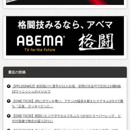
最近の投稿
【PFL2026#12】前回負けた選手が11人出場、谷間の大会?!で注目は14勝0敗
13フィニッシュのメジエフ
【ONE TIC25】2Rにダウンを奪い、アナンの猛攻を耐えたスアキムが2-1で勝
ち「正直、ラッキーだった」
【ONE TIC25】初回にヒジでダヤカエフをふらつかせたスーパーレック、ヒ
ザの負傷で無念の返り討ちに