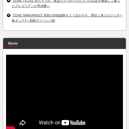
【ONE TIC25】前だろうが、奥足だろうがウスビャンの左足を徹底して蹴っ
たグレゴリアンが準決勝へ
【ONE SAMURAI02】前回の対戦経験をどう活かすか。野杁と海人がフェザー
級キックT一回戦でリベンジ戦
Movie