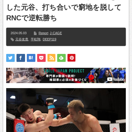
した元谷、打ち合いで窮地を脱して
RNCで逆転勝ち
2024.05.03
Report
J-CAGE
元谷友貴
,
平松翔
,
DEEP119