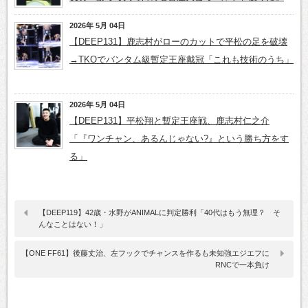
2026年 5月 04日
【DEEP131】鹿志村がローのカットで平松の足を破壊
→TKOでバンタム級暫定王座戴冠「これも技術のうち」
2026年 5月 04日
【DEEP131】平松翔と暫定王座戦、鹿志村仁之介
「『ワンチャン、あるんじゃない?』という勝ち方をす
る」
【DEEP119】42歳・水野がANIMALに判定勝利「40代はもう無理？ そ
んなことはない！」
【ONE FF61】後藤丈治、左フックでチャンスを作るも未知強エジエフに
RNCで一本負け