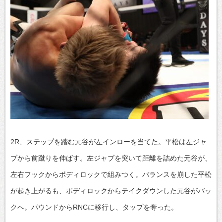
2R、ステップを踏む元谷が左インローを当てた。平松は左ジャ
ブから前蹴りを伸ばす。左ジャブを突いて距離を詰めた元谷が、
左右フックからボディロックで組みつく。バランスを崩した平松
が起き上がるも、ボディロックからテイクダウンした元谷がバッ
クへ。パウンドからRNCに移行し、タップを奪った。