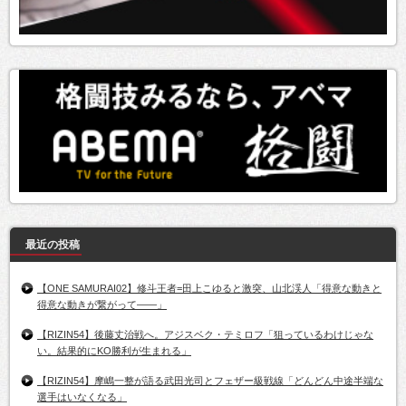
最近の投稿
【ONE SAMURAI02】修斗王者=田上こゆると激突、山北渓人「得意な動きと
得意な動きが繋がって――」
【RIZIN54】後藤丈治戦へ。アジスベク・テミロフ「狙っているわけじゃな
い。結果的にKO勝利が生まれる」
【RIZIN54】摩嶋一整が語る武田光司とフェザー級戦線「どんどん中途半端な
選手はいなくなる」