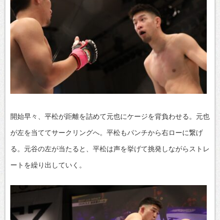
開始早々、平松が距離を詰めて元也にケージを背負わせる。元也
が左を当ててサークリングへ。平松もパンチから右ローに繋げ
る。元谷の左が当たると、平松は声を挙げて挑発しながらストレ
ートを繰り出していく。