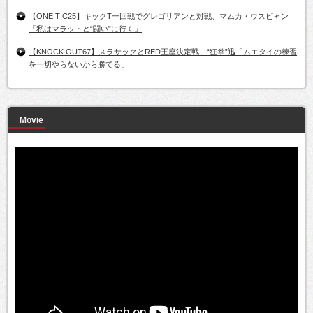
【ONE TIC25】キックT一回戦でグレゴリアンと対戦、マムカ・ウスビャン
「私はマラットと“闘い”に行く」
【KNOCK OUT67】スラサックとRED王座決定戦、“狂拳”迅「ムエタイの練習
を一切やらないから勝てる」
Movie