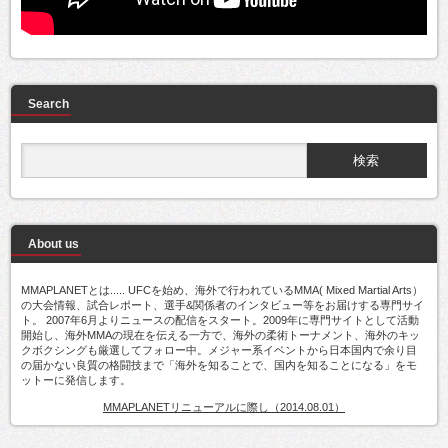
Search
About us
MMAPLANETとは..... UFCを始め、海外で行われているMMA( Mixed Martial Arts）
の大会情報、試合レポート、選手&関係者のインタビュー等をお届けする専門サイ
ト。 2007年6月よりニュースの配信をスタート。2009年に専門サイトとして活動
開始し、海外MMAの現在を伝える一方で、海外の柔術トーナメント、海外のキッ
クボクシングも厳選してフォロー中。メジャー系イベントから日本国内で余り目
の届かない良質の格闘技まで「海外を知ることで、国内を知ることになる」をモ
ットーに発信します。
MMAPLANETリニューアルに際し（2014.08.01）