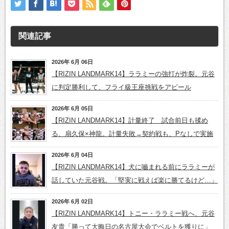
関連記事
2026年 6月 06日
【RIZIN LANDMARK14】ララミーの強打が炸裂。元谷
に判定勝利して、フライ級王座挑戦をアピール
2026年 6月 05日
【RIZIN LANDMARK14】計量終了 試合前日も揉め
る、扇久保×神龍。計量失敗→契約戦も、Pなしで実施
2026年 6月 04日
【RIZIN LANDMARK14】犬に嚙まれる前にララミーが
話していた元谷戦。「堅実に戦えば楽に勝てるけど…」
2026年 6月 02日
【RIZIN LANDMARK14】トニー・ララミー戦へ、元谷
友貴「勝って大晦日の名古屋大会でベルトを獲りに」