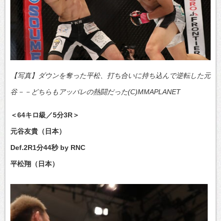
【写真】ダウンを奪った平松、打ち合いに持ち込んで逆転した元
谷－－どちらもアッパレの熱闘だった(C)MMAPLANET
＜64キロ級／5分3R＞
元谷友貴（日本）
Def.2R1分44秒 by RNC
平松翔（日本）